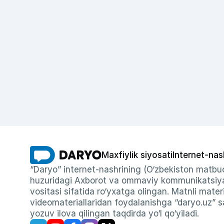
Maxfiylik siyosati
Internet-nas
“Daryo” internet-nashrining (O‘zbekiston matbuo
huzuridagi Axborot va ommaviy kommunikatsiyal
vositasi sifatida ro‘yxatga olingan. Matnli materi
videomateriallaridan foydalanishga “daryo.uz” sa
yozuv ilova qilingan taqdirda yo‘l qo‘yiladi.