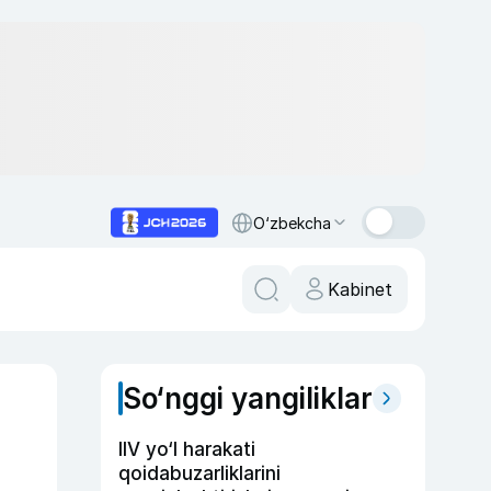
O‘zbekcha
Kabinet
So‘nggi yangiliklar
IIV yo‘l harakati
qoidabuzarliklarini