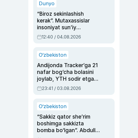
Dunyo
“Biroz sekinlashish
kerak”. Mutaxassislar
insoniyat sun’iy
intellektni boshqara
12:40 / 04.08.2026
olmay qolishidan xavotir
bildirdi
O‘zbekiston
Andijonda Tracker’ga 21
nafar bog‘cha bolasini
joylab, YTH sodir etgan
ayolga sud hukmi o‘qildi
23:41 / 03.08.2026
O‘zbekiston
“Sakkiz qator she’rim
boshimga sakkizta
bomba bo‘lgan”. Abdulla
Oripovni siyosiy