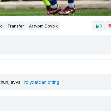
ed
Transfer
Artyom Dovbik
0
uchun, avval
ro‘yxatdan o‘ting