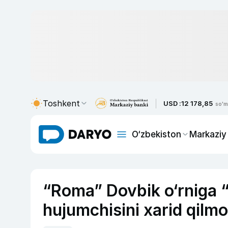
Toshkent
USD :
12 178,85
so'm
O‘zbekiston
Markaziy
“Roma” Dovbik o‘rniga
hujumchisini xarid qilm