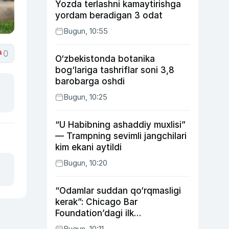
Yozda terlashni kamaytirishga
yordam beradigan 3 odat
Bugun, 10:55
0
O‘zbekistonda botanika
bog‘lariga tashriflar soni 3,8
barobarga oshdi
Bugun, 10:25
“U Habibning ashaddiy muxlisi”
— Trampning sevimli jangchilari
kim ekani aytildi
Bugun, 10:20
“Odamlar suddan qo‘rqmasligi
kerak”: Chicago Bar
Foundation’dagi ilk
o‘zbekistonlik Go‘zal
Bugun, 10:11