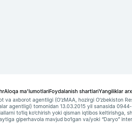
hr
Aloqa ma'lumotlari
Foydalanish shartlari
Yangiliklar arx
t va axborot agentligi (O‘zMAA, hozirgi O‘zbekiston Res
ar agentligi) tomonidan 13.03.2015 yil sanasida 0944
allarni to‘liq ko‘chirish yoki qisman iqtibos keltirishga, 
ytiga giperhavola mavjud bo‘lgan va/yoki “Daryo” intern