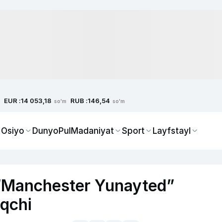
EUR :
RUB :
14 053,18
146,54
so'm
so'm
 Osiyo
Dunyo
Pul
Madaniyat
Sport
Layfstayl
 “Manchester Yunayted”
oqchi