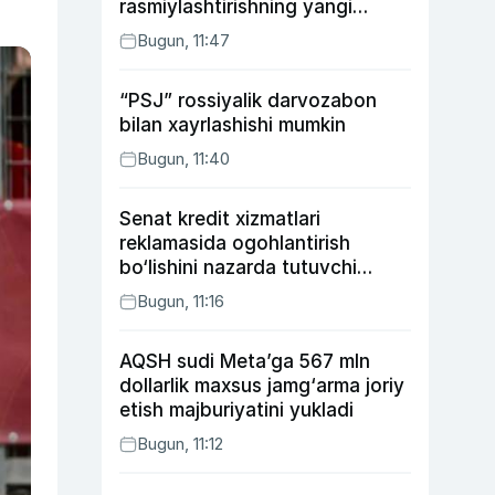
rasmiylashtirishning yangi
tartibini taklif qildi
Bugun, 11:47
“PSJ” rossiyalik darvozabon
bilan xayrlashishi mumkin
Bugun, 11:40
Senat kredit xizmatlari
reklamasida ogohlantirish
bo‘lishini nazarda tutuvchi
qonunni ma’qulladi
Bugun, 11:16
AQSH sudi Meta’ga 567 mln
dollarlik maxsus jamg‘arma joriy
etish majburiyatini yukladi
Bugun, 11:12