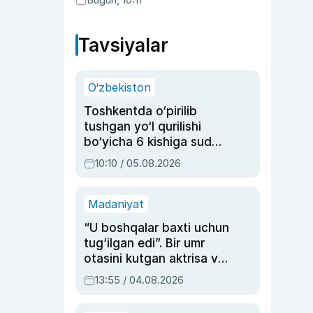
Abduaxatova
Tavsiyalar
O‘zbekiston
Toshkentda o‘pirilib
tushgan yo‘l qurilishi
bo‘yicha 6 kishiga sud
hukmi o‘qildi
10:10 / 05.08.2026
Madaniyat
“U boshqalar baxti uchun
tug‘ilgan edi”. Bir umr
otasini kutgan aktrisa va
dublyaj ustasi Rimma
13:55 / 04.08.2026
Ahmedovaning
sinovlarga to‘la hayoti