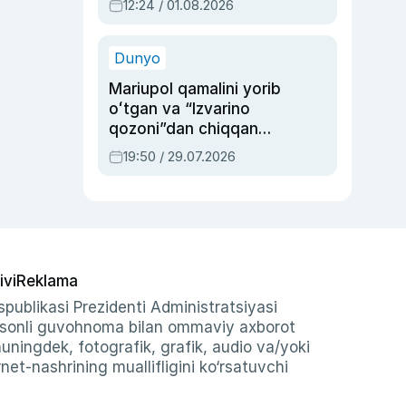
12:24 / 01.08.2026
ayblovlardan asrab
qolgan voqea
Dunyo
Mariupol qamalini yorib
oʻtgan va “Izvarino
qozoni”dan chiqqan
qahramon — Ukraina
19:50 / 29.07.2026
armiyasi bosh
qoʻmondoni Drapatiy
haqida
ivi
Reklama
publikasi Prezidenti Administratsiyasi
-sonli guvohnoma bilan ommaviy axborot
shuningdek, fotografik, grafik, audio va/yoki
et-nashrining muallifligini ko‘rsatuvchi