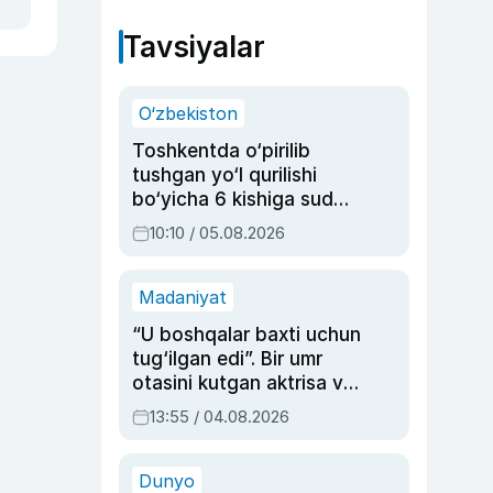
Tavsiyalar
O‘zbekiston
Toshkentda o‘pirilib
tushgan yo‘l qurilishi
bo‘yicha 6 kishiga sud
hukmi o‘qildi
10:10 / 05.08.2026
Madaniyat
“U boshqalar baxti uchun
tug‘ilgan edi”. Bir umr
otasini kutgan aktrisa va
dublyaj ustasi Rimma
13:55 / 04.08.2026
Ahmedovaning
sinovlarga to‘la hayoti
Dunyo