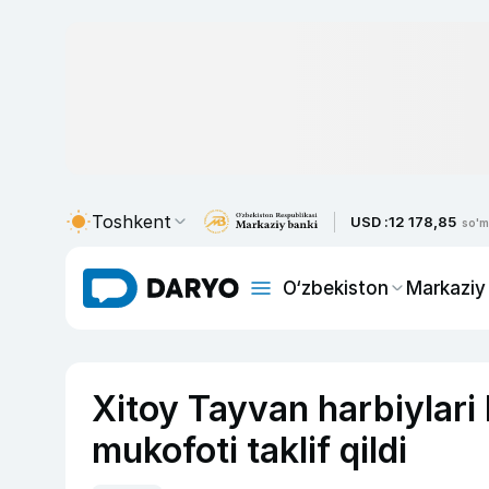
Toshkent
USD :
12 178,85
so'm
O‘zbekiston
Markaziy
Xitoy Tayvan harbiylari
mukofoti taklif qildi