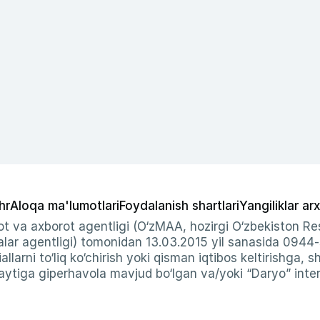
hr
Aloqa ma'lumotlari
Foydalanish shartlari
Yangiliklar arx
t va axborot agentligi (O‘zMAA, hozirgi O‘zbekiston Res
ar agentligi) tomonidan 13.03.2015 yil sanasida 0944
allarni to‘liq ko‘chirish yoki qisman iqtibos keltirishga, 
ytiga giperhavola mavjud bo‘lgan va/yoki “Daryo” intern