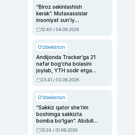
“Biroz sekinlashish
kerak”. Mutaxassislar
insoniyat sun’iy
intellektni boshqara
12:40 / 04.08.2026
olmay qolishidan xavotir
bildirdi
O‘zbekiston
Andijonda Tracker’ga 21
nafar bog‘cha bolasini
joylab, YTH sodir etgan
ayolga sud hukmi o‘qildi
23:41 / 03.08.2026
O‘zbekiston
“Sakkiz qator she’rim
boshimga sakkizta
bomba bo‘lgan”. Abdulla
Oripovni siyosiy
12:24 / 01.08.2026
ayblovlardan asrab