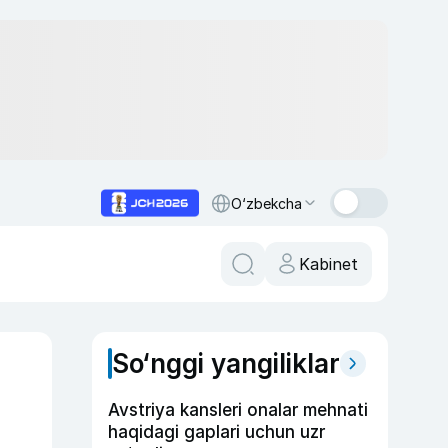
O‘zbekcha
Kabinet
So‘nggi yangiliklar
Avstriya kansleri onalar mehnati
haqidagi gaplari uchun uzr