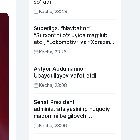
so‘radi
Kecha, 23:48
Superliga. “Navbahor”
“Surxon”ni o‘z uyida mag‘lub
etdi, “Lokomotiv” va “Xorazm”
uyda g‘alaba qozondi
Kecha, 23:26
Aktyor Abdu­mannon
Ubaydullayev vafot etdi
Kecha, 23:08
Senat Prezident
administratsiyasining huquqiy
maqomini belgilovchi
konstitutsiyaviy qonunni
Kecha, 23:06
ma’qulladi