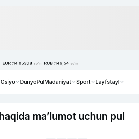
EUR :
RUB :
14 053,18
146,54
so'm
so'm
 Osiyo
Dunyo
Pul
Madaniyat
Sport
Layfstayl
 haqida ma’lumot uchun pul