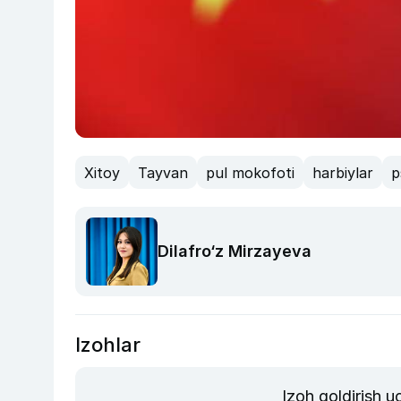
Xitoy
Tayvan
pul mokofoti
harbiylar
p
Dilafro‘z Mirzayeva
Izohlar
Izoh qoldirish 