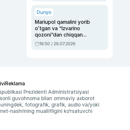
qolgan voqea
Dunyo
Mariupol qamalini yorib
oʻtgan va “Izvarino
qozoni”dan chiqqan
qahramon — Ukraina
19:50 / 29.07.2026
armiyasi bosh
qoʻmondoni Drapatiy
haqida
ivi
Reklama
publikasi Prezidenti Administratsiyasi
-sonli guvohnoma bilan ommaviy axborot
shuningdek, fotografik, grafik, audio va/yoki
et-nashrining muallifligini ko‘rsatuvchi