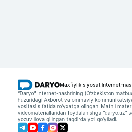
Maxfiylik siyosati
Internet-nas
“Daryo” internet-nashrining (O‘zbekiston matbuo
huzuridagi Axborot va ommaviy kommunikatsiyal
vositasi sifatida ro‘yxatga olingan. Matnli materi
videomateriallaridan foydalanishga “daryo.uz” sa
yozuv ilova qilingan taqdirda yo‘l qo‘yiladi.