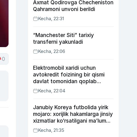
Axmat Qodirovga Checheniston
Qahramoni unvoni berildi
Kecha, 22:31
“Manchester Siti” tarixiy
transferni yakunladi
Kecha, 22:06
0
Elektromobil xaridi uchun
avtokredit foizining bir qismi
davlat tomonidan qoplab
berilishi mumkin
Kecha, 22:04
Janubiy Koreya futbolida yirik
mojaro: xorijlik hakamlarga jinsiy
xizmatlar ko‘rsatilgani ma’lum
qilindi
Kecha, 21:35