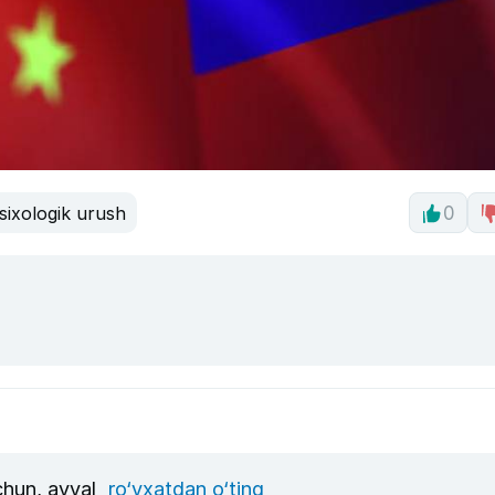
sixologik urush
0
uchun, avval
ro‘yxatdan o‘ting