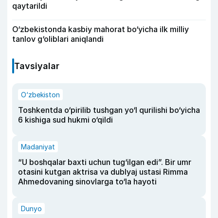
qaytarildi
O‘zbekistonda kasbiy mahorat bo‘yicha ilk milliy
tanlov g‘oliblari aniqlandi
Tavsiyalar
O‘zbekiston
Toshkentda o‘pirilib tushgan yo‘l qurilishi bo‘yicha
6 kishiga sud hukmi o‘qildi
Madaniyat
“U boshqalar baxti uchun tug‘ilgan edi”. Bir umr
otasini kutgan aktrisa va dublyaj ustasi Rimma
Ahmedovaning sinovlarga to‘la hayoti
Dunyo