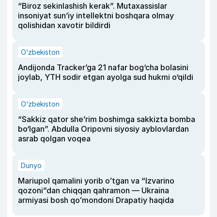
“Biroz sekinlashish kerak”. Mutaxassislar
insoniyat sun’iy intellektni boshqara olmay
qolishidan xavotir bildirdi
O‘zbekiston
Andijonda Tracker’ga 21 nafar bog‘cha bolasini
joylab, YTH sodir etgan ayolga sud hukmi o‘qildi
O‘zbekiston
“Sakkiz qator she’rim boshimga sakkizta bomba
bo‘lgan”. Abdulla Oripovni siyosiy ayblovlardan
asrab qolgan voqea
Dunyo
Mariupol qamalini yorib oʻtgan va “Izvarino
qozoni”dan chiqqan qahramon — Ukraina
armiyasi bosh qoʻmondoni Drapatiy haqida