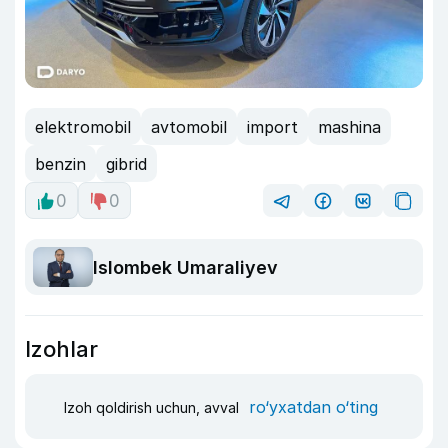
elektromobil
avtomobil
import
mashina
benzin
gibrid
0
0
Islombek Umaraliyev
Izohlar
ro‘yxatdan o‘ting
Izoh qoldirish uchun, avval