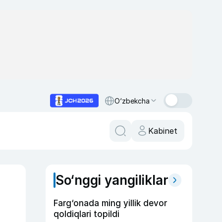
O‘zbekcha
Kabinet
So‘nggi yangiliklar
Farg‘onada ming yillik devor
qoldiqlari topildi