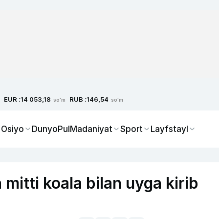
EUR :
RUB :
14 053,18
146,54
so'm
so'm
 Osiyo
Dunyo
Pul
Madaniyat
Sport
Layfstayl
 mitti koala bilan uyga kirib