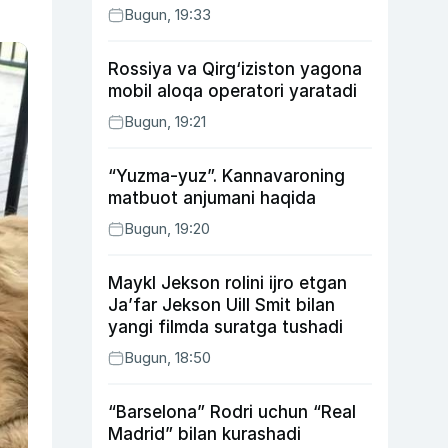
Bugun, 19:33
Rossiya va Qirg‘iziston yagona
mobil aloqa operatori yaratadi
Bugun, 19:21
“Yuzma-yuz”. Kannavaroning
matbuot anjumani haqida
Bugun, 19:20
Maykl Jekson rolini ijro etgan
Ja’far Jekson Uill Smit bilan
yangi filmda suratga tushadi
Bugun, 18:50
“Barselona” Rodri uchun “Real
Madrid” bilan kurashadi