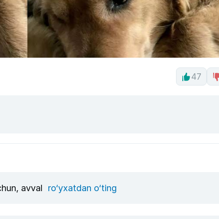
47
uchun, avval
ro‘yxatdan o‘ting