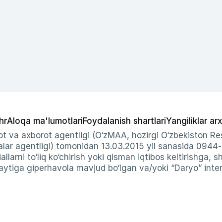
hr
Aloqa ma'lumotlari
Foydalanish shartlari
Yangiliklar arx
t va axborot agentligi (O‘zMAA, hozirgi O‘zbekiston Res
ar agentligi) tomonidan 13.03.2015 yil sanasida 0944
allarni to‘liq ko‘chirish yoki qisman iqtibos keltirishga, 
ytiga giperhavola mavjud bo‘lgan va/yoki “Daryo” intern