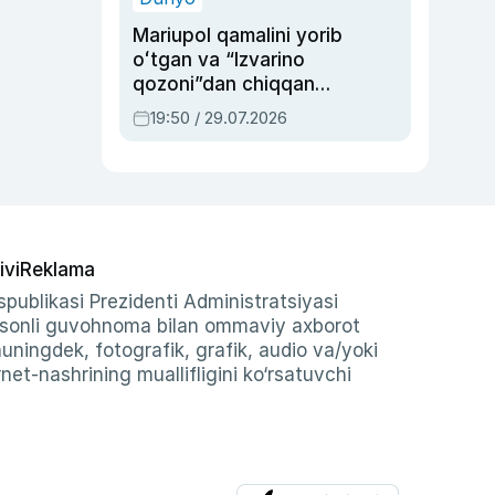
Mariupol qamalini yorib
oʻtgan va “Izvarino
qozoni”dan chiqqan
qahramon — Ukraina
19:50 / 29.07.2026
armiyasi bosh
qoʻmondoni Drapatiy
haqida
ivi
Reklama
publikasi Prezidenti Administratsiyasi
-sonli guvohnoma bilan ommaviy axborot
shuningdek, fotografik, grafik, audio va/yoki
et-nashrining muallifligini ko‘rsatuvchi