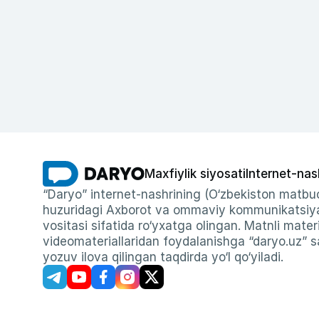
Maxfiylik siyosati
Internet-nas
“Daryo” internet-nashrining (O‘zbekiston matbuo
huzuridagi Axborot va ommaviy kommunikatsiyal
vositasi sifatida ro‘yxatga olingan. Matnli materi
videomateriallaridan foydalanishga “daryo.uz” sa
yozuv ilova qilingan taqdirda yo‘l qo‘yiladi.