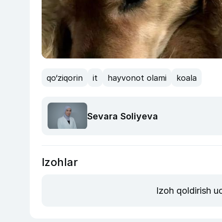
qo‘ziqorin
it
hayvonot olami
koala
Sevara Soliyeva
Izohlar
Izoh qoldirish 