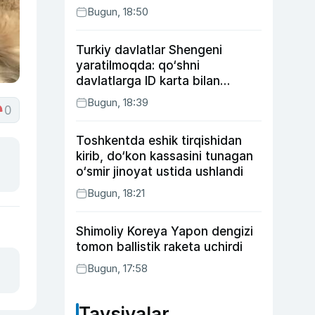
Bugun, 18:50
Turkiy davlatlar Shengeni
yaratilmoqda: qo‘shni
davlatlarga ID karta bilan
boriladi
Bugun, 18:39
0
Toshkentda eshik tirqishidan
kirib, do‘kon kassasini tunagan
o‘smir jinoyat ustida ushlandi
Bugun, 18:21
Shimoliy Koreya Yapon dengizi
tomon ballistik raketa uchirdi
Bugun, 17:58
Tavsiyalar