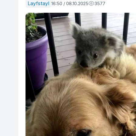
Layfstayl
16:50 / 08.10.2025
3577