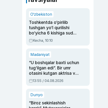
O‘zbekiston
Toshkentda o‘pirilib
tushgan yo‘l qurilishi
bo‘yicha 6 kishiga sud
hukmi o‘qildi
Kecha, 10:10
Madaniyat
“U boshqalar baxti uchun
tug‘ilgan edi”. Bir umr
otasini kutgan aktrisa va
dublyaj ustasi Rimma
13:55 / 04.08.2026
Ahmedovaning
sinovlarga to‘la hayoti
Dunyo
“Biroz sekinlashish