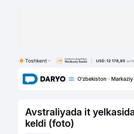
Toshkent
USD :
12 178,85
so'm
O‘zbekiston
Markaziy
Avstraliyada it yelkasida
keldi (foto)