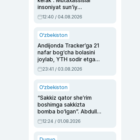
kerak”. Mutaxassislar
insoniyat sun’iy
intellektni boshqara
12:40 / 04.08.2026
olmay qolishidan xavotir
bildirdi
O‘zbekiston
Andijonda Tracker’ga 21
nafar bog‘cha bolasini
joylab, YTH sodir etgan
ayolga sud hukmi o‘qildi
23:41 / 03.08.2026
O‘zbekiston
“Sakkiz qator she’rim
boshimga sakkizta
bomba bo‘lgan”. Abdulla
Oripovni siyosiy
12:24 / 01.08.2026
ayblovlardan asrab
qolgan voqea
Dunyo