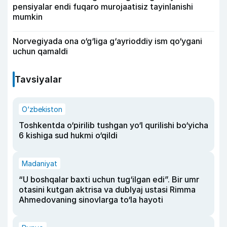
pensiyalar endi fuqaro murojaatisiz tayinlanishi
mumkin
Norvegiyada ona o‘g‘liga g‘ayrioddiy ism qo‘ygani
uchun qamaldi
Tavsiyalar
O‘zbekiston
Toshkentda o‘pirilib tushgan yo‘l qurilishi bo‘yicha
6 kishiga sud hukmi o‘qildi
Madaniyat
“U boshqalar baxti uchun tug‘ilgan edi”. Bir umr
otasini kutgan aktrisa va dublyaj ustasi Rimma
Ahmedovaning sinovlarga to‘la hayoti