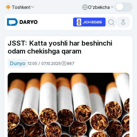
Toshkent
O‘zbekcha
JSST: Katta yoshli har beshinchi
odam chekishga qaram
Dunyo
12:05 / 07.10.2025
867