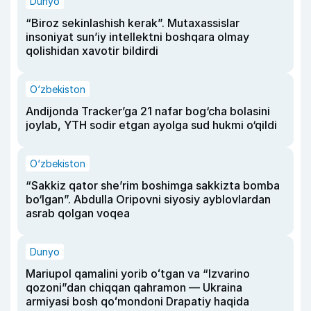
Dunyo
“Biroz sekinlashish kerak”. Mutaxassislar
insoniyat sun’iy intellektni boshqara olmay
qolishidan xavotir bildirdi
O‘zbekiston
Andijonda Tracker’ga 21 nafar bog‘cha bolasini
joylab, YTH sodir etgan ayolga sud hukmi o‘qildi
O‘zbekiston
“Sakkiz qator she’rim boshimga sakkizta bomba
bo‘lgan”. Abdulla Oripovni siyosiy ayblovlardan
asrab qolgan voqea
Dunyo
Mariupol qamalini yorib oʻtgan va “Izvarino
qozoni”dan chiqqan qahramon — Ukraina
armiyasi bosh qoʻmondoni Drapatiy haqida