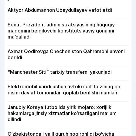
Aktyor Abdu­mannon Ubaydullayev vafot etdi
Senat Prezident administratsiyasining huquqiy
maqomini belgilovchi konstitutsiyaviy qonunni
ma’qulladi
Axmat Qodirovga Checheniston Qahramoni unvoni
berildi
“Manchester Siti” tarixiy transferni yakunladi
Elektromobil xaridi uchun avtokredit foizining bir
qismi davlat tomonidan qoplab berilishi mumkin
Janubiy Koreya futbolida yirik mojaro: xorijlik
hakamlarga jinsiy xizmatlar ko‘rsatilgani ma’lum
qilindi
O‘zbekistonda I va II guruh nogironligi bo‘yicha