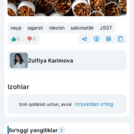
veyp
sigaret
nikotin
salomatlik
JSST
0
0
Zulfiya Karimova
Izohlar
ro‘yxatdan o‘ting
Izoh qoldirish uchun, avval
So‘nggi yangiliklar