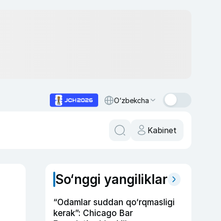
O‘zbekcha
Kabinet
So‘nggi yangiliklar
“Odamlar suddan qo‘rqmasligi
kerak”: Chicago Bar