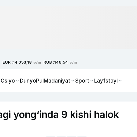
EUR :
RUB :
14 053,18
146,54
so'm
so'm
 Osiyo
Dunyo
Pul
Madaniyat
Sport
Layfstayl
gi yong‘inda 9 kishi halok