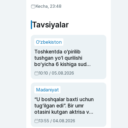
Kecha, 23:48
Tavsiyalar
O‘zbekiston
Toshkentda o‘pirilib
tushgan yo‘l qurilishi
bo‘yicha 6 kishiga sud
hukmi o‘qildi
10:10 / 05.08.2026
Madaniyat
“U boshqalar baxti uchun
tug‘ilgan edi”. Bir umr
otasini kutgan aktrisa va
dublyaj ustasi Rimma
13:55 / 04.08.2026
Ahmedovaning