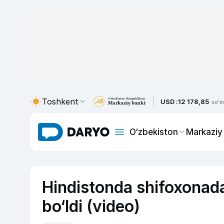
Toshkent
USD :
12 178,85
so'm
O‘zbekiston
Markaziy
Hindistonda shifoxonada
bo‘ldi (video)