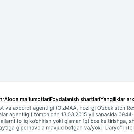
hr
Aloqa ma'lumotlari
Foydalanish shartlari
Yangiliklar arx
t va axborot agentligi (O‘zMAA, hozirgi O‘zbekiston Res
ar agentligi) tomonidan 13.03.2015 yil sanasida 0944
allarni to‘liq ko‘chirish yoki qisman iqtibos keltirishga, 
ytiga giperhavola mavjud bo‘lgan va/yoki “Daryo” intern