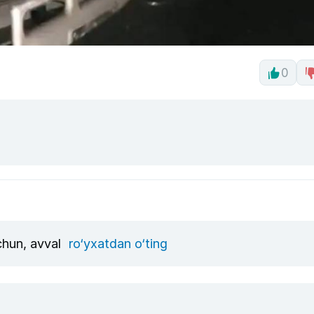
0
uchun, avval
ro‘yxatdan o‘ting