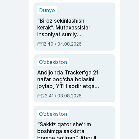
sinovlarga to‘la hayoti
Dunyo
“Biroz sekinlashish
kerak”. Mutaxassislar
insoniyat sun’iy
intellektni boshqara
12:40 / 04.08.2026
olmay qolishidan xavotir
bildirdi
O‘zbekiston
Andijonda Tracker’ga 21
nafar bog‘cha bolasini
joylab, YTH sodir etgan
ayolga sud hukmi o‘qildi
23:41 / 03.08.2026
O‘zbekiston
“Sakkiz qator she’rim
boshimga sakkizta
bomba bo‘lgan”. Abdulla