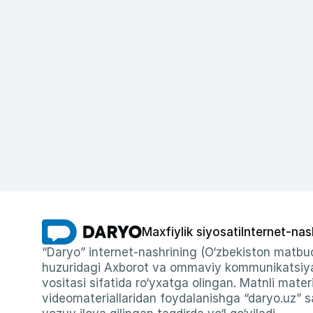
Maxfiylik siyosati
Internet-nas
“Daryo” internet-nashrining (O‘zbekiston matbuo
huzuridagi Axborot va ommaviy kommunikatsiyal
vositasi sifatida ro‘yxatga olingan. Matnli materi
videomateriallaridan foydalanishga “daryo.uz” sa