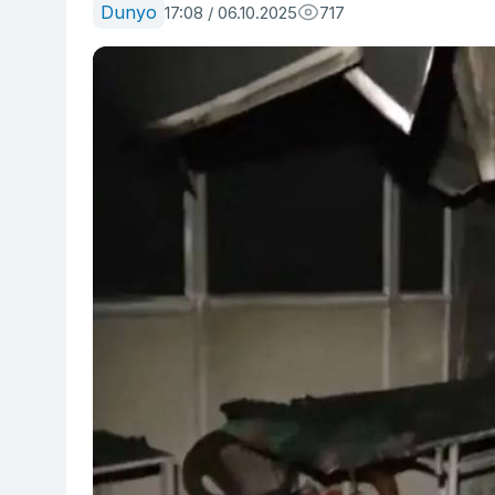
Dunyo
17:08 / 06.10.2025
717