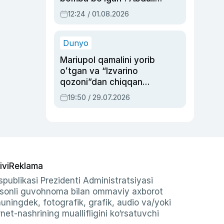
Oripovni siyosiy
12:24 / 01.08.2026
ayblovlardan asrab
qolgan voqea
Dunyo
Mariupol qamalini yorib
oʻtgan va “Izvarino
qozoni”dan chiqqan
qahramon — Ukraina
19:50 / 29.07.2026
armiyasi bosh
qoʻmondoni Drapatiy
haqida
ivi
Reklama
publikasi Prezidenti Administratsiyasi
-sonli guvohnoma bilan ommaviy axborot
shuningdek, fotografik, grafik, audio va/yoki
et-nashrining muallifligini ko‘rsatuvchi