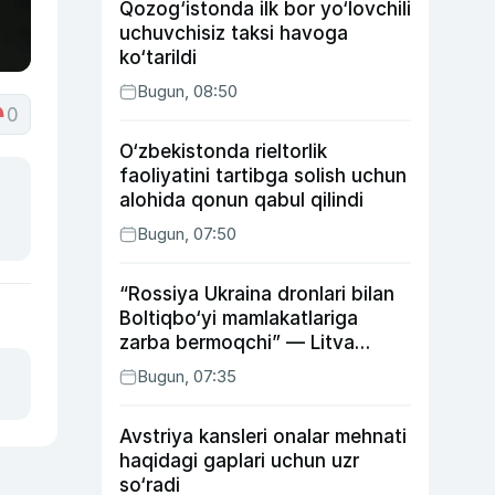
Qozog‘istonda ilk bor yo‘lovchili
uchuvchisiz taksi havoga
ko‘tarildi
Bugun, 08:50
0
O‘zbekistonda rieltorlik
faoliyatini tartibga solish uchun
alohida qonun qabul qilindi
Bugun, 07:50
“Rossiya Ukraina dronlari bilan
Boltiqbo‘yi mamlakatlariga
zarba bermoqchi” — Litva
mudofaa vaziri
Bugun, 07:35
Avstriya kansleri onalar mehnati
haqidagi gaplari uchun uzr
so‘radi