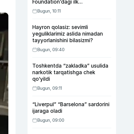
Foundation’dagi ilk
o‘zbekistonlik Go‘zal
Bugun, 10:11
Abduaxatova
Hayron qolasiz: sevimli
yeguliklarimiz aslida nimadan
tayyorlanishini bilasizmi?
Bugun, 09:40
Toshkentda “zakladka” usulida
narkotik tarqatishga chek
qo‘yildi
Bugun, 09:11
“Liverpul” “Barselona” sardorini
ijaraga oladi
Bugun, 09:00