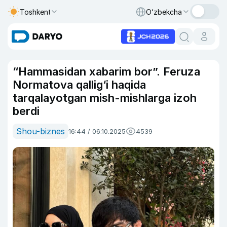
Toshkent
O‘zbekcha
“Hammasidan xabarim bor”. Feruza
Normatova qallig‘i haqida
tarqalayotgan mish-mishlarga izoh
berdi
Shou-biznes
16:44 / 06.10.2025
4539