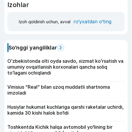
Izohlar
ro‘yxatdan o‘ting
Izoh qoldirish uchun, avval
So‘nggi yangiliklar
Oʻzbekistonda olti oyda savdo, xizmat koʻrsatish va
umumiy ovqatlanish korxonalari qancha soliq
toʻlagani ochiqlandi
Vinisius “Real” bilan uzoq muddatli shartnoma
imzoladi
Husiylar hukumat kuchlariga qarshi raketalar uchirdi,
kamida 30 kishi halok bo‘ldi
Toshkentda Kichik halqa avtomobil yo‘lining bir