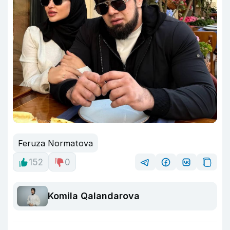
Feruza Normatova
152
0
Komila Qalandarova