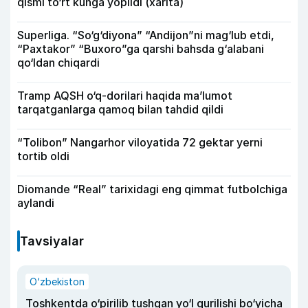
qismi to‘rt kunga yopildi (xarita)
Superliga. “So‘g‘diyona” “Andijon”ni mag‘lub etdi,
“Paxtakor” “Buxoro”ga qarshi bahsda g‘alabani
qo‘ldan chiqardi
Tramp AQSH o‘q-dorilari haqida ma’lumot
tarqatganlarga qamoq bilan tahdid qildi
“Tolibon” Nangarhor viloyatida 72 gektar yerni
tortib oldi
Diomande “Real” tarixidagi eng qimmat futbolchiga
aylandi
Tavsiyalar
O‘zbekiston
Toshkentda o‘pirilib tushgan yo‘l qurilishi bo‘yicha