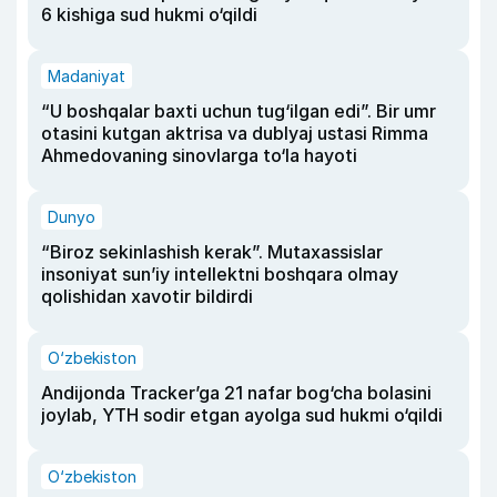
6 kishiga sud hukmi o‘qildi
Madaniyat
“U boshqalar baxti uchun tug‘ilgan edi”. Bir umr
otasini kutgan aktrisa va dublyaj ustasi Rimma
Ahmedovaning sinovlarga to‘la hayoti
Dunyo
“Biroz sekinlashish kerak”. Mutaxassislar
insoniyat sun’iy intellektni boshqara olmay
qolishidan xavotir bildirdi
O‘zbekiston
Andijonda Tracker’ga 21 nafar bog‘cha bolasini
joylab, YTH sodir etgan ayolga sud hukmi o‘qildi
O‘zbekiston