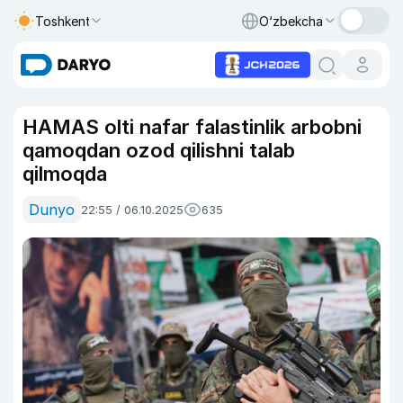
Toshkent
O‘zbekcha
HAMAS olti nafar falastinlik arbobni
qamoqdan ozod qilishni talab
qilmoqda
Dunyo
22:55 / 06.10.2025
635