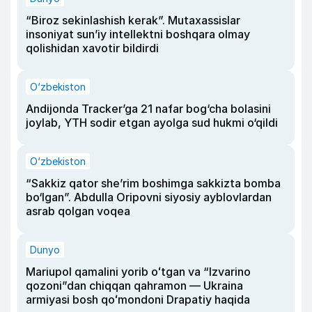
“Biroz sekinlashish kerak”. Mutaxassislar
insoniyat sun’iy intellektni boshqara olmay
qolishidan xavotir bildirdi
O‘zbekiston
Andijonda Tracker’ga 21 nafar bog‘cha bolasini
joylab, YTH sodir etgan ayolga sud hukmi o‘qildi
O‘zbekiston
“Sakkiz qator she’rim boshimga sakkizta bomba
bo‘lgan”. Abdulla Oripovni siyosiy ayblovlardan
asrab qolgan voqea
Dunyo
Mariupol qamalini yorib oʻtgan va “Izvarino
qozoni”dan chiqqan qahramon — Ukraina
armiyasi bosh qoʻmondoni Drapatiy haqida