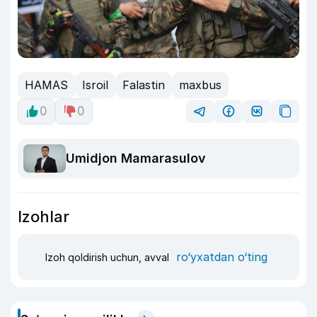
HAMAS
Isroil
Falastin
maxbus
0
0
Umidjon Mamarasulov
Izohlar
ro‘yxatdan o‘ting
Izoh qoldirish uchun, avval