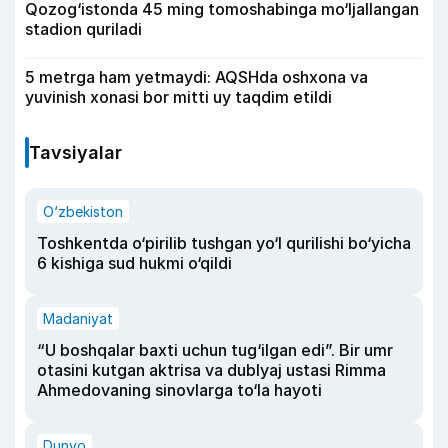
Qozog‘istonda 45 ming tomoshabinga mo‘ljallangan
stadion quriladi
5 metrga ham yetmaydi: AQSHda oshxona va
yuvinish xonasi bor mitti uy taqdim etildi
Tavsiyalar
O‘zbekiston
Toshkentda o‘pirilib tushgan yo‘l qurilishi bo‘yicha
6 kishiga sud hukmi o‘qildi
Madaniyat
“U boshqalar baxti uchun tug‘ilgan edi”. Bir umr
otasini kutgan aktrisa va dublyaj ustasi Rimma
Ahmedovaning sinovlarga to‘la hayoti
Dunyo