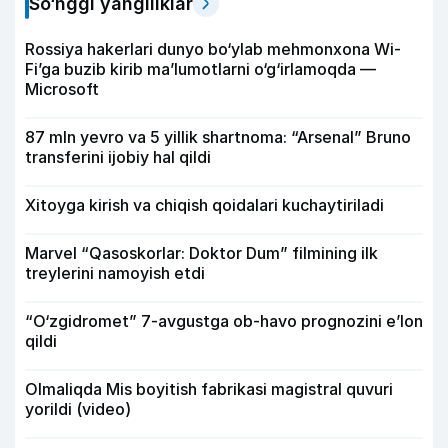
So‘nggi yangiliklar
Rossiya hakerlari dunyo bo‘ylab mehmonxona Wi-
Fi’ga buzib kirib ma’lumotlarni o‘g‘irlamoqda —
Microsoft
87 mln yevro va 5 yillik shartnoma: “Arsenal” Bruno
transferini ijobiy hal qildi
Xitoyga kirish va chiqish qoidalari kuchaytiriladi
Marvel “Qasoskorlar: Doktor Dum” filmining ilk
treylerini namoyish etdi
“O‘zgidromet” 7-avgustga ob-havo prognozini e’lon
qildi
Olmaliqda Mis boyitish fabrikasi magistral quvuri
yorildi (video)