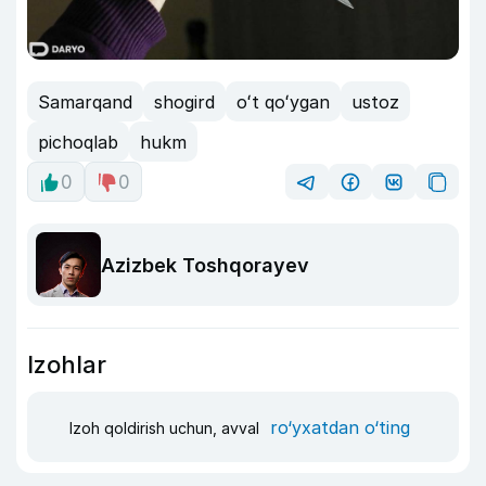
Samarqand
shogird
oʻt qoʻygan
ustoz
pichoqlab
hukm
0
0
Azizbek Toshqorayev
Izohlar
ro‘yxatdan o‘ting
Izoh qoldirish uchun, avval