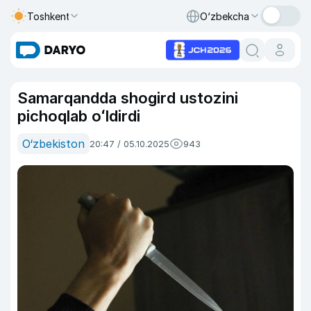
Toshkent
O‘zbekcha
Samarqandda shogird ustozini
pichoqlab oʻldirdi
O‘zbekiston
20:47 / 05.10.2025
943