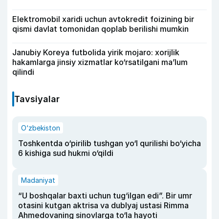
Elektromobil xaridi uchun avtokredit foizining bir
qismi davlat tomonidan qoplab berilishi mumkin
Janubiy Koreya futbolida yirik mojaro: xorijlik
hakamlarga jinsiy xizmatlar ko‘rsatilgani ma’lum
qilindi
Tavsiyalar
O‘zbekiston
Toshkentda o‘pirilib tushgan yo‘l qurilishi bo‘yicha
6 kishiga sud hukmi o‘qildi
Madaniyat
“U boshqalar baxti uchun tug‘ilgan edi”. Bir umr
otasini kutgan aktrisa va dublyaj ustasi Rimma
Ahmedovaning sinovlarga to‘la hayoti