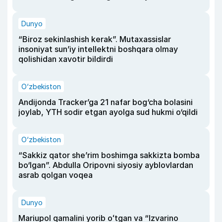
Dunyo
“Biroz sekinlashish kerak”. Mutaxassislar
insoniyat sun’iy intellektni boshqara olmay
qolishidan xavotir bildirdi
O‘zbekiston
Andijonda Tracker’ga 21 nafar bog‘cha bolasini
joylab, YTH sodir etgan ayolga sud hukmi o‘qildi
O‘zbekiston
“Sakkiz qator she’rim boshimga sakkizta bomba
bo‘lgan”. Abdulla Oripovni siyosiy ayblovlardan
asrab qolgan voqea
Dunyo
Mariupol qamalini yorib oʻtgan va “Izvarino