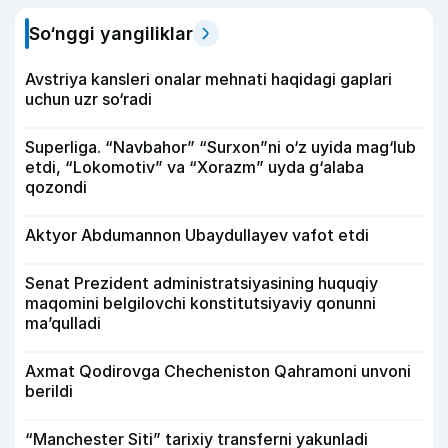
So‘nggi yangiliklar
Avstriya kansleri onalar mehnati haqidagi gaplari
uchun uzr so‘radi
Superliga. “Navbahor” “Surxon”ni o‘z uyida mag‘lub
etdi, “Lokomotiv” va “Xorazm” uyda g‘alaba
qozondi
Aktyor Abdu­mannon Ubaydullayev vafot etdi
Senat Prezident administratsiyasining huquqiy
maqomini belgilovchi konstitutsiyaviy qonunni
ma’qulladi
Axmat Qodirovga Checheniston Qahramoni unvoni
berildi
“Manchester Siti” tarixiy transferni yakunladi