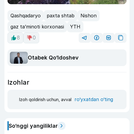
Qashqadaryo
paxta shtab
Nishon
gaz ta’minoti korxonasi
YTH
8
0
Otabek Qo‘ldoshev
Izohlar
ro‘yxatdan o‘ting
Izoh qoldirish uchun, avval
So‘nggi yangiliklar