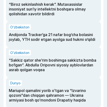
“Biroz sekinlashish kerak”. Mutaxassislar
insoniyat sun’iy intellektni boshqara olmay
qolishidan xavotir bildirdi
O‘zbekiston
Andijonda Tracker’ga 21 nafar bog‘cha bolasini
joylab, YTH sodir etgan ayolga sud hukmi o‘qildi
O‘zbekiston
“Sakkiz qator she’rim boshimga sakkizta bomba
bo‘lgan”. Abdulla Oripovni siyosiy ayblovlardan
asrab qolgan voqea
Dunyo
Mariupol qamalini yorib oʻtgan va “Izvarino
qozoni”dan chiqqan qahramon — Ukraina
armiyasi bosh qoʻmondoni Drapatiy haqida