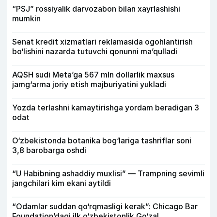
“PSJ” rossiyalik darvozabon bilan xayrlashishi
mumkin
Senat kredit xizmatlari reklamasida ogohlantirish
bo‘lishini nazarda tutuvchi qonunni ma’qulladi
AQSH sudi Meta’ga 567 mln dollarlik maxsus
jamg‘arma joriy etish majburiyatini yukladi
Yozda terlashni kamaytirishga yordam beradigan 3
odat
O‘zbekistonda botanika bog‘lariga tashriflar soni
3,8 barobarga oshdi
“U Habibning ashaddiy muxlisi” — Trampning sevimli
jangchilari kim ekani aytildi
“Odamlar suddan qo‘rqmasligi kerak”: Chicago Bar
Foundation’dagi ilk o‘zbekistonlik Go‘zal