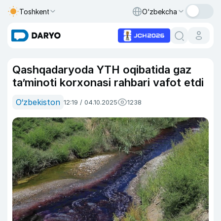
Toshkent
O‘zbekcha
Qashqadaryoda YTH oqibatida gaz
ta’minoti korxonasi rahbari vafot etdi
O‘zbekiston
12:19 / 04.10.2025
1238