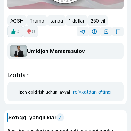
AQSH
Tramp
tanga
1 dollar
250 yil
0
0
Umidjon Mamarasulov
Izohlar
ro‘yxatdan o‘ting
Izoh qoldirish uchun, avval
So‘nggi yangiliklar
Avstriya kansleri onalar mehnati haqidagi gaplari