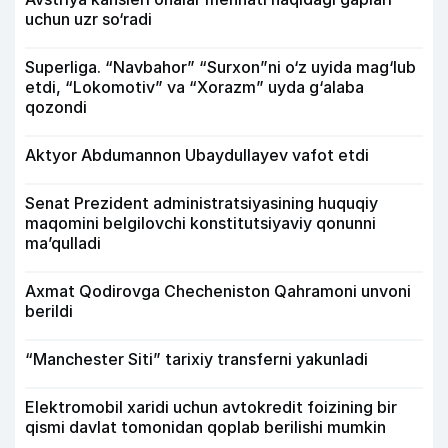
uchun uzr so‘radi
Superliga. “Navbahor” “Surxon”ni o‘z uyida mag‘lub
etdi, “Lokomotiv” va “Xorazm” uyda g‘alaba
qozondi
Aktyor Abdu­mannon Ubaydullayev vafot etdi
Senat Prezident administratsiyasining huquqiy
maqomini belgilovchi konstitutsiyaviy qonunni
ma’qulladi
Axmat Qodirovga Checheniston Qahramoni unvoni
berildi
“Manchester Siti” tarixiy transferni yakunladi
Elektromobil xaridi uchun avtokredit foizining bir
qismi davlat tomonidan qoplab berilishi mumkin