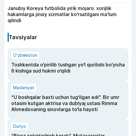
Janubiy Koreya futbolida yirik mojaro: xorijlik
hakamlarga jinsiy xizmatlar ko‘rsatilgani ma’lum
qilindi
Tavsiyalar
O‘zbekiston
Toshkentda o‘pirilib tushgan yo‘l qurilishi bo‘yicha
6 kishiga sud hukmi o‘qildi
Madaniyat
“U boshqalar baxti uchun tug‘ilgan edi”. Bir umr
otasini kutgan aktrisa va dublyaj ustasi Rimma
Ahmedovaning sinovlarga to‘la hayoti
Dunyo
“Biroz sekinlashish kerak”. Mutaxassislar