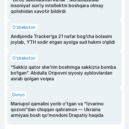
insoniyat sun’iy intellektni boshqara olmay
qolishidan xavotir bildirdi
O‘zbekiston
Andijonda Tracker’ga 21 nafar bog‘cha bolasini
joylab, YTH sodir etgan ayolga sud hukmi o‘qildi
O‘zbekiston
“Sakkiz qator she’rim boshimga sakkizta bomba
bo‘lgan”. Abdulla Oripovni siyosiy ayblovlardan
asrab qolgan voqea
Dunyo
Mariupol qamalini yorib oʻtgan va “Izvarino
qozoni”dan chiqqan qahramon — Ukraina
armiyasi bosh qoʻmondoni Drapatiy haqida