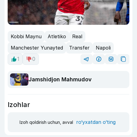
Kobbi Maynu
Atletiko
Real
Manchester Yunayted
Transfer
Napoli
1
0
Jamshidjon Mahmudov
Izohlar
ro‘yxatdan o‘ting
Izoh qoldirish uchun, avval