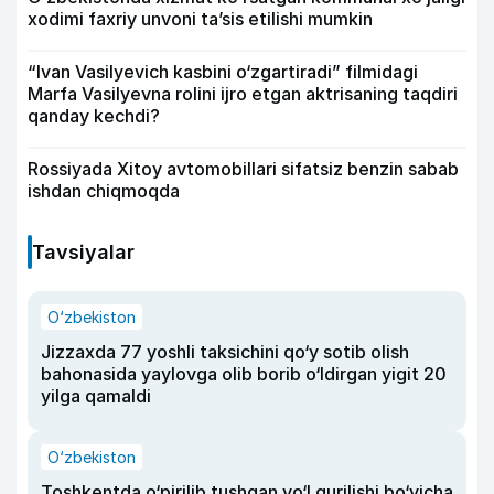
xodimi faxriy unvoni taʼsis etilishi mumkin
“Ivan Vasilyevich kasbini o‘zgartiradi” filmidagi
Marfa Vasilyevna rolini ijro etgan aktrisaning taqdiri
qanday kechdi?
Rossiyada Xitoy avtomobillari sifatsiz benzin sabab
ishdan chiqmoqda
Tavsiyalar
O‘zbekiston
Jizzaxda 77 yoshli taksichini qo‘y sotib olish
bahonasida yaylovga olib borib o‘ldirgan yigit 20
yilga qamaldi
O‘zbekiston
Toshkentda o‘pirilib tushgan yo‘l qurilishi bo‘yicha