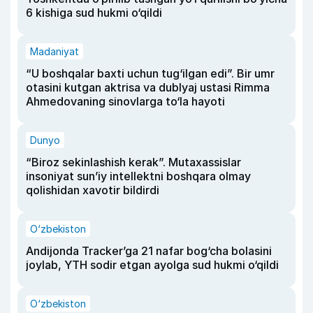
6 kishiga sud hukmi o‘qildi
Madaniyat
“U boshqalar baxti uchun tug‘ilgan edi”. Bir umr
otasini kutgan aktrisa va dublyaj ustasi Rimma
Ahmedovaning sinovlarga to‘la hayoti
Dunyo
“Biroz sekinlashish kerak”. Mutaxassislar
insoniyat sun’iy intellektni boshqara olmay
qolishidan xavotir bildirdi
O‘zbekiston
Andijonda Tracker’ga 21 nafar bog‘cha bolasini
joylab, YTH sodir etgan ayolga sud hukmi o‘qildi
O‘zbekiston