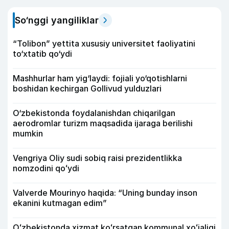
So‘nggi yangiliklar
“Tolibon” yettita xususiy universitet faoliyatini
to‘xtatib qo‘ydi
Mashhurlar ham yig‘laydi: fojiali yo‘qotishlarni
boshidan kechirgan Gollivud yulduzlari
O‘zbekistonda foydalanishdan chiqarilgan
aerodromlar turizm maqsadida ijaraga berilishi
mumkin
Vengriya Oliy sudi sobiq raisi prezidentlikka
nomzodini qoʻydi
Valverde Mourinyo haqida: “Uning bunday inson
ekanini kutmagan edim”
Oʻzbekistonda xizmat koʻrsatgan kommunal xoʻjaligi