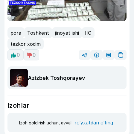
pora
Toshkent
jinoyat ishi
IIO
tezkor xodim
0
0
Azizbek Toshqorayev
Izohlar
ro‘yxatdan o‘ting
Izoh qoldirish uchun, avval