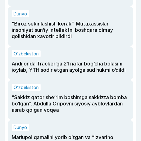
Dunyo
“Biroz sekinlashish kerak”. Mutaxassislar
insoniyat sun’iy intellektni boshqara olmay
qolishidan xavotir bildirdi
O‘zbekiston
Andijonda Tracker’ga 21 nafar bog‘cha bolasini
joylab, YTH sodir etgan ayolga sud hukmi o‘qildi
O‘zbekiston
“Sakkiz qator she’rim boshimga sakkizta bomba
bo‘lgan”. Abdulla Oripovni siyosiy ayblovlardan
asrab qolgan voqea
Dunyo
Mariupol qamalini yorib oʻtgan va “Izvarino