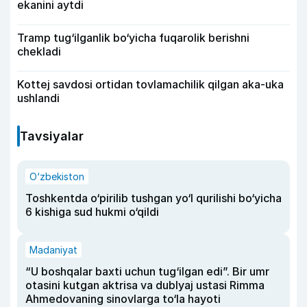
ekanini aytdi
Tramp tug‘ilganlik bo‘yicha fuqarolik berishni
chekladi
Kottej savdosi ortidan tovlamachilik qilgan aka-uka
ushlandi
Tavsiyalar
O‘zbekiston
Toshkentda o‘pirilib tushgan yo‘l qurilishi bo‘yicha
6 kishiga sud hukmi o‘qildi
Madaniyat
“U boshqalar baxti uchun tug‘ilgan edi”. Bir umr
otasini kutgan aktrisa va dublyaj ustasi Rimma
Ahmedovaning sinovlarga to‘la hayoti