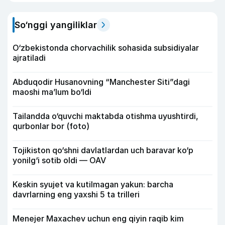
So‘nggi yangiliklar
O‘zbekistonda chorvachilik sohasida subsidiyalar
ajratiladi
Abduqodir Husanovning “Manchester Siti”dagi
maoshi ma’lum bo‘ldi
Tailandda o‘quvchi maktabda otishma uyushtirdi,
qurbonlar bor (foto)
Tojikiston qo‘shni davlatlardan uch baravar ko‘p
yonilg‘i sotib oldi — OAV
Keskin syujet va kutilmagan yakun: barcha
davrlarning eng yaxshi 5 ta trilleri
Menejer Maxachev uchun eng qiyin raqib kim