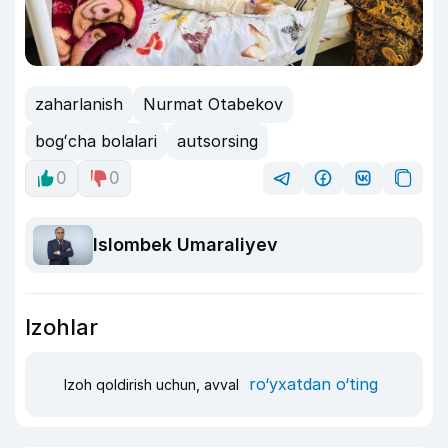
zaharlanish
Nurmat Otabekov
bogʻcha bolalari
autsorsing
0
0
Islombek Umaraliyev
Izohlar
ro‘yxatdan o‘ting
Izoh qoldirish uchun, avval