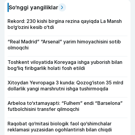
So‘nggi yangiliklar
Rekord: 230 kishi birgina rezina qayiqda La Mansh
bo‘g‘ozini kesib o‘tdi
“Real Madrid” “Arsenal” yarim himoyachisini sotib
olmoqchi
Toshkent viloyatida Koreyaga ishga yuborish bilan
bog‘liq firibgarlik holati fosh etildi
Xitoydan Yevropaga 3 kunda: Qozog‘iston 35 mlrd
dollarlik yangi marshrutni ishga tushirmoqda
Arbeloa to‘xtamayapti: “Fulhem” endi “Barselona”
futbolchisini transfer qilmoqchi
Raqobat qo‘mitasi biologik faol qo‘shimchalar
reklamasi yuzasidan ogohlantirish bilan chiqdi