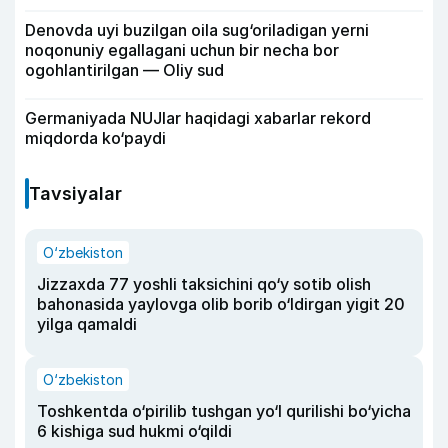
Denovda uyi buzilgan oila sug‘oriladigan yerni
noqonuniy egallagani uchun bir necha bor
ogohlantirilgan — Oliy sud
Germaniyada NUJlar haqidagi xabarlar rekord
miqdorda ko‘paydi
Tavsiyalar
O‘zbekiston
Jizzaxda 77 yoshli taksichini qo‘y sotib olish
bahonasida yaylovga olib borib o‘ldirgan yigit 20
yilga qamaldi
O‘zbekiston
Toshkentda o‘pirilib tushgan yo‘l qurilishi bo‘yicha
6 kishiga sud hukmi o‘qildi