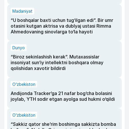
Madaniyat
“U boshqalar baxti uchun tug‘ilgan edi”. Bir umr
otasini kutgan aktrisa va dublyaj ustasi Rimma
Ahmedovaning sinovlarga to‘la hayoti
Dunyo
“Biroz sekinlashish kerak”. Mutaxassislar
insoniyat sun’iy intellektni boshqara olmay
qolishidan xavotir bildirdi
O‘zbekiston
Andijonda Tracker’ga 21 nafar bog‘cha bolasini
joylab, YTH sodir etgan ayolga sud hukmi o‘qildi
O‘zbekiston
“Sakkiz qator she’rim boshimga sakkizta bomba