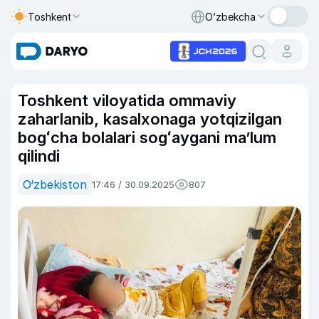
Toshkent
O‘zbekcha
Toshkent viloyatida ommaviy
zaharlanib, kasalxonaga yotqizilgan
bogʻcha bolalari sogʻaygani maʼlum
qilindi
O‘zbekiston
17:46 / 30.09.2025
807