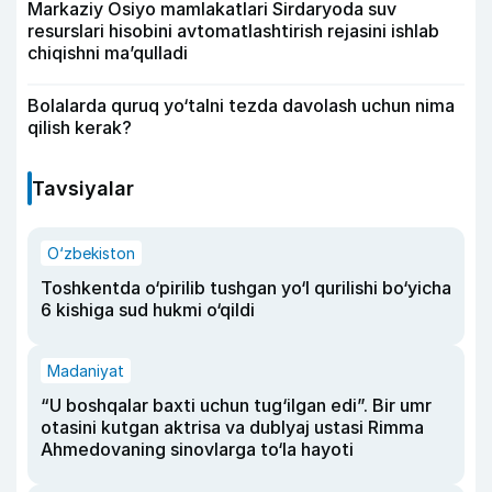
Markaziy Osiyo mamlakatlari Sirdaryoda suv
resurslari hisobini avtomatlashtirish rejasini ishlab
chiqishni ma’qulladi
Bolalarda quruq yo‘talni tezda davolash uchun nima
qilish kerak?
Tavsiyalar
O‘zbekiston
Toshkentda o‘pirilib tushgan yo‘l qurilishi bo‘yicha
6 kishiga sud hukmi o‘qildi
Madaniyat
“U boshqalar baxti uchun tug‘ilgan edi”. Bir umr
otasini kutgan aktrisa va dublyaj ustasi Rimma
Ahmedovaning sinovlarga to‘la hayoti