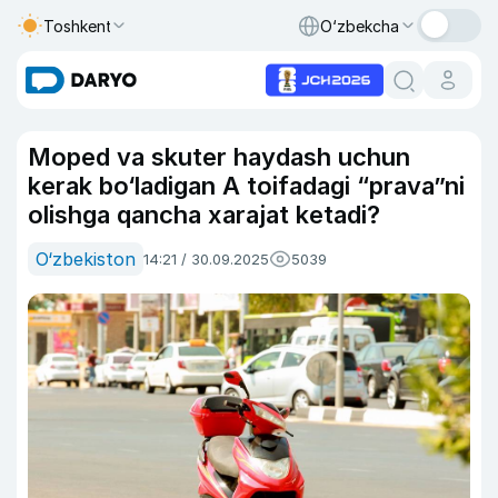
Toshkent
O‘zbekcha
Moped va skuter haydash uchun
kerak bo‘ladigan A toifadagi “prava”ni
olishga qancha xarajat ketadi?
O‘zbekiston
14:21 / 30.09.2025
5039