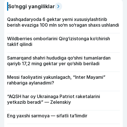
So‘nggi yangiliklar
Qashqadaryoda 6 gektar yerni xususiylashtirib
berish evaziga 100 mln so‘m so‘ragan shaxs ushlandi
Wildberries omborlarini Qirg‘izistonga ko‘chirish
taklif qilindi
Samarqand shahri hududiga qo‘shni tumanlardan
qariyb 17,2 ming gektar yer qo‘shib beriladi
Messi faoliyatini yakunlagach, “Inter Mayami”
rahbariga aylanadimi?
“AQSH har oy Ukrainaga Patriot raketalarini
yetkazib beradi” — Zelenskiy
Eng yaxshi sarmoya — sifatli ta’limdir