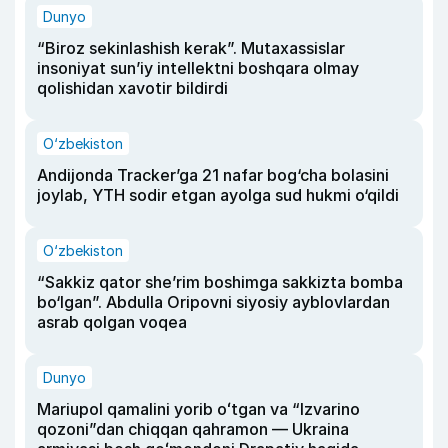
Dunyo
“Biroz sekinlashish kerak”. Mutaxassislar
insoniyat sun’iy intellektni boshqara olmay
qolishidan xavotir bildirdi
O‘zbekiston
Andijonda Tracker’ga 21 nafar bog‘cha bolasini
joylab, YTH sodir etgan ayolga sud hukmi o‘qildi
O‘zbekiston
“Sakkiz qator she’rim boshimga sakkizta bomba
bo‘lgan”. Abdulla Oripovni siyosiy ayblovlardan
asrab qolgan voqea
Dunyo
Mariupol qamalini yorib oʻtgan va “Izvarino
qozoni”dan chiqqan qahramon — Ukraina