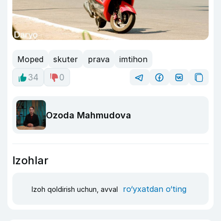
Moped
skuter
prava
imtihon
34
0
Ozoda Mahmudova
Izohlar
ro‘yxatdan o‘ting
Izoh qoldirish uchun, avval