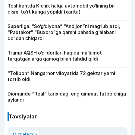
Toshkentda Kichik halqa avtomobil yo‘lining bir
qismi to‘rt kunga yopildi (xarita)
Superliga. “So‘g‘diyona” “Andijon”ni mag‘lub etdi,
“Paxtakor” “Buxoro”ga qarshi bahsda g‘alabani
qo‘ldan chiqardi
Tramp AQSH o‘q-dorilari haqida ma’lumot
tarqatganlarga qamoq bilan tahdid qildi
“Tolibon” Nangarhor viloyatida 72 gektar yerni
tortib oldi
Diomande “Real” tarixidagi eng qimmat futbolchiga
aylandi
Tavsiyalar
O‘zbekiston