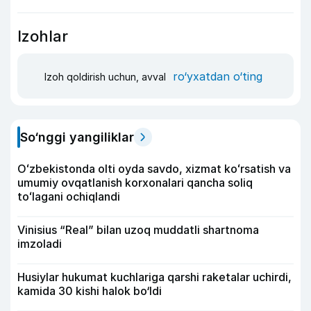
Izohlar
ro‘yxatdan o‘ting
Izoh qoldirish uchun, avval
So‘nggi yangiliklar
Oʻzbekistonda olti oyda savdo, xizmat koʻrsatish va
umumiy ovqatlanish korxonalari qancha soliq
toʻlagani ochiqlandi
Vinisius “Real” bilan uzoq muddatli shartnoma
imzoladi
Husiylar hukumat kuchlariga qarshi raketalar uchirdi,
kamida 30 kishi halok bo‘ldi