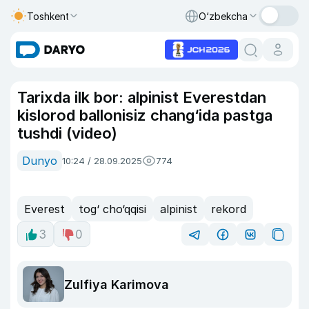
Toshkent
O‘zbekcha
Tarixda ilk bor: alpinist Everestdan
kislorod ballonisiz chang‘ida pastga
tushdi (video)
Dunyo
10:24 / 28.09.2025
774
Everest
tog‘ cho‘qqisi
alpinist
rekord
3
0
Zulfiya Karimova