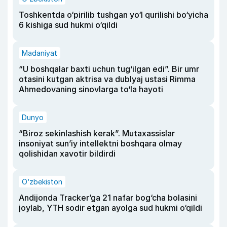
Toshkentda o‘pirilib tushgan yo‘l qurilishi bo‘yicha
6 kishiga sud hukmi o‘qildi
Madaniyat
“U boshqalar baxti uchun tug‘ilgan edi”. Bir umr
otasini kutgan aktrisa va dublyaj ustasi Rimma
Ahmedovaning sinovlarga to‘la hayoti
Dunyo
“Biroz sekinlashish kerak”. Mutaxassislar
insoniyat sun’iy intellektni boshqara olmay
qolishidan xavotir bildirdi
O‘zbekiston
Andijonda Tracker’ga 21 nafar bog‘cha bolasini
joylab, YTH sodir etgan ayolga sud hukmi o‘qildi