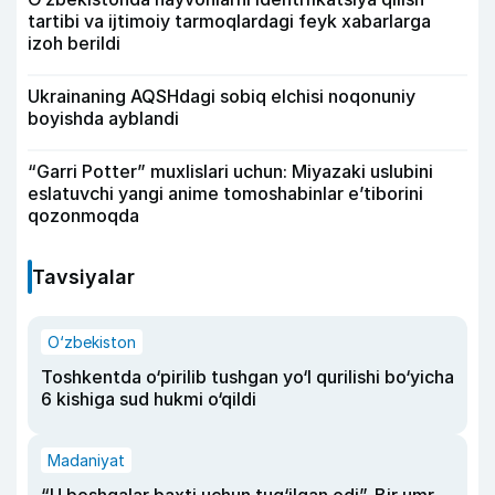
tartibi va ijtimoiy tarmoqlardagi feyk xabarlarga
izoh berildi
Ukrainaning AQSHdagi sobiq elchisi noqonuniy
boyishda ayblandi
“Garri Potter” muxlislari uchun: Miyazaki uslubini
eslatuvchi yangi anime tomoshabinlar e’tiborini
qozonmoqda
Tavsiyalar
O‘zbekiston
Toshkentda o‘pirilib tushgan yo‘l qurilishi bo‘yicha
6 kishiga sud hukmi o‘qildi
Madaniyat
“U boshqalar baxti uchun tug‘ilgan edi”. Bir umr