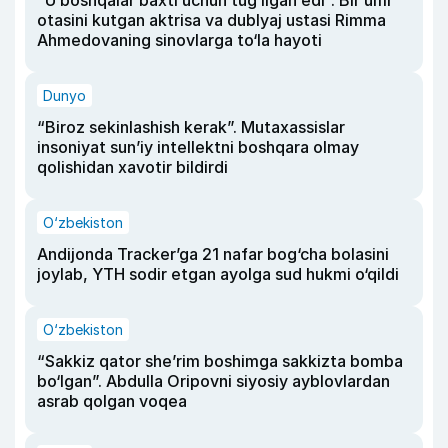
otasini kutgan aktrisa va dublyaj ustasi Rimma
Ahmedovaning sinovlarga to‘la hayoti
Dunyo
“Biroz sekinlashish kerak”. Mutaxassislar
insoniyat sun’iy intellektni boshqara olmay
qolishidan xavotir bildirdi
O‘zbekiston
Andijonda Tracker’ga 21 nafar bog‘cha bolasini
joylab, YTH sodir etgan ayolga sud hukmi o‘qildi
O‘zbekiston
“Sakkiz qator she’rim boshimga sakkizta bomba
bo‘lgan”. Abdulla Oripovni siyosiy ayblovlardan
asrab qolgan voqea