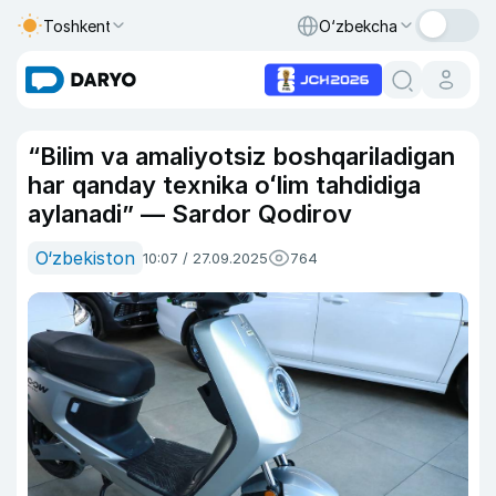
Toshkent
O‘zbekcha
“Bilim va amaliyotsiz boshqariladigan
har qanday texnika oʻlim tahdidiga
aylanadi” — Sardor Qodirov
O‘zbekiston
10:07 / 27.09.2025
764