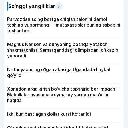
So‘nggi yangiliklar
Parvozdan so‘ng bortga chiqish talonini darhol
tashlab yubormang — mutaxassislar buning sababini
tushuntirdi
Magnus Karlsen va dunyoning boshqa yetakchi
shaxmatchilari Samarqanddagi olimpiadani o‘tkazib
yuboradi
Netanyaxuning o‘lgan akasiga Ugandada haykal
qo‘yildi
Xonadonlarga kirish bo‘yicha topshiriq berilmagan —
Mahallalar uyushmasi uyma-uy yurgan mas’ullar
haqida
Ikki kun pastlagan dollar kursi ko‘tarildi
O‘zbekistonda hayvonlarni identifikatsiya qilish