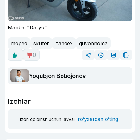
Manba: "Daryo"
moped
skuter
Yandex
guvohnoma
1
0
Yoqubjon Bobojonov
Izohlar
ro‘yxatdan o‘ting
Izoh qoldirish uchun, avval