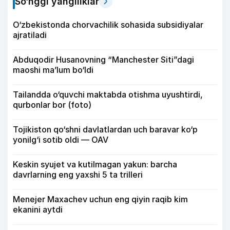
So‘nggi yangiliklar
O‘zbekistonda chorvachilik sohasida subsidiyalar
ajratiladi
Abduqodir Husanovning “Manchester Siti”dagi
maoshi ma’lum bo‘ldi
Tailandda o‘quvchi maktabda otishma uyushtirdi,
qurbonlar bor (foto)
Tojikiston qo‘shni davlatlardan uch baravar ko‘p
yonilg‘i sotib oldi — OAV
Keskin syujet va kutilmagan yakun: barcha
davrlarning eng yaxshi 5 ta trilleri
Menejer Maxachev uchun eng qiyin raqib kim
ekanini aytdi