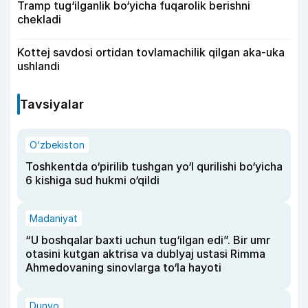
Tramp tug‘ilganlik bo‘yicha fuqarolik berishni
chekladi
Kottej savdosi ortidan tovlamachilik qilgan aka-uka
ushlandi
Tavsiyalar
O‘zbekiston
Toshkentda o‘pirilib tushgan yo‘l qurilishi bo‘yicha
6 kishiga sud hukmi o‘qildi
Madaniyat
“U boshqalar baxti uchun tug‘ilgan edi”. Bir umr
otasini kutgan aktrisa va dublyaj ustasi Rimma
Ahmedovaning sinovlarga to‘la hayoti
Dunyo