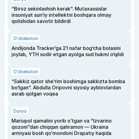
“Biroz sekinlashish kerak”. Mutaxassislar
insoniyat sun’iy intellektni boshqara olmay
qolishidan xavotir bildirdi
O‘zbekiston
Andijonda Tracker’ga 21 nafar bog‘cha bolasini
joylab, YTH sodir etgan ayolga sud hukmi o‘qildi
O‘zbekiston
“Sakkiz qator she’rim boshimga sakkizta bomba
bo‘lgan”. Abdulla Oripovni siyosiy ayblovlardan
asrab qolgan voqea
Dunyo
Mariupol qamalini yorib oʻtgan va “Izvarino
qozoni”dan chiqqan qahramon — Ukraina
armiyasi bosh qoʻmondoni Drapatiy haqida