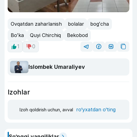
Ovqatdan zaharlanish
bolalar
bogʻcha
Boʻka
Quyi Chirchiq
Bekobod
1
0
Islombek Umaraliyev
Izohlar
ro‘yxatdan o‘ting
Izoh qoldirish uchun, avval
So‘nggi yangiliklar