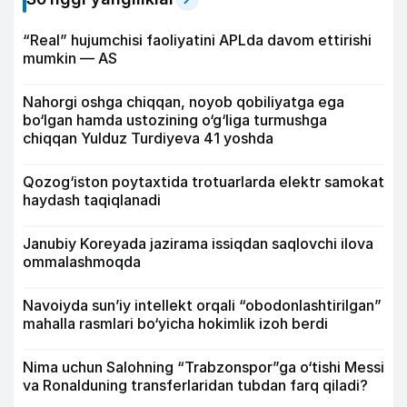
“Real” hujumchisi faoliyatini APLda davom ettirishi
mumkin — AS
Nahorgi oshga chiqqan, noyob qobiliyatga ega
bo‘lgan hamda ustozining o‘g‘liga turmushga
chiqqan Yulduz Turdiyeva 41 yoshda
Qozog‘iston poytaxtida trotuarlarda elektr samokat
haydash taqiqlanadi
Janubiy Koreyada jazirama issiqdan saqlovchi ilova
ommalashmoqda
Navoiyda sun’iy intellekt orqali “obodonlashtirilgan”
mahalla rasmlari bo‘yicha hokimlik izoh berdi
Nima uchun Salohning “Trabzonspor”ga o‘tishi Messi
va Ronalduning transferlaridan tubdan farq qiladi?