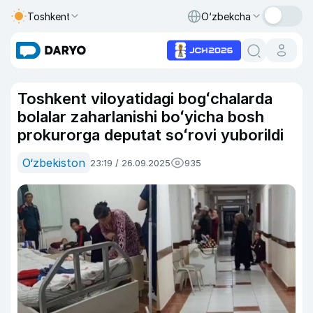
Toshkent
O‘zbekcha
Toshkent viloyatidagi bogʻchalarda
bolalar zaharlanishi boʻyicha bosh
prokurorga deputat soʻrovi yuborildi
O‘zbekiston
23:19 / 26.09.2025
935