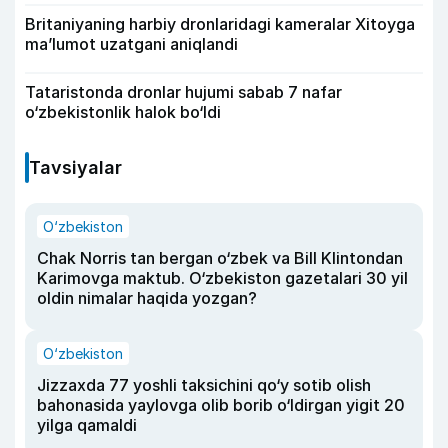
Britaniyaning harbiy dronlaridagi kameralar Xitoyga
ma’lumot uzatgani aniqlandi
Tataristonda dronlar hujumi sabab 7 nafar
o‘zbekistonlik halok bo‘ldi
Tavsiyalar
O‘zbekiston
Chak Norris tan bergan o‘zbek va Bill Klintondan
Karimovga maktub. O‘zbekiston gazetalari 30 yil
oldin nimalar haqida yozgan?
O‘zbekiston
Jizzaxda 77 yoshli taksichini qo‘y sotib olish
bahonasida yaylovga olib borib o‘ldirgan yigit 20
yilga qamaldi