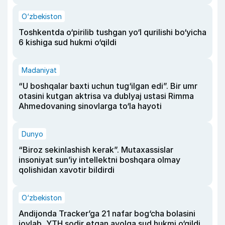
O‘zbekiston
Toshkentda o‘pirilib tushgan yo‘l qurilishi bo‘yicha
6 kishiga sud hukmi o‘qildi
Madaniyat
“U boshqalar baxti uchun tug‘ilgan edi”. Bir umr
otasini kutgan aktrisa va dublyaj ustasi Rimma
Ahmedovaning sinovlarga to‘la hayoti
Dunyo
“Biroz sekinlashish kerak”. Mutaxassislar
insoniyat sun’iy intellektni boshqara olmay
qolishidan xavotir bildirdi
O‘zbekiston
Andijonda Tracker’ga 21 nafar bog‘cha bolasini
joylab, YTH sodir etgan ayolga sud hukmi o‘qildi