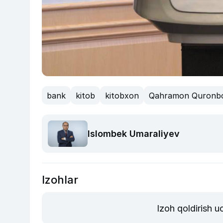
bank
kitob
kitobxon
Qahramon Quronb
Islombek Umaraliyev
Izohlar
Izoh qoldirish 