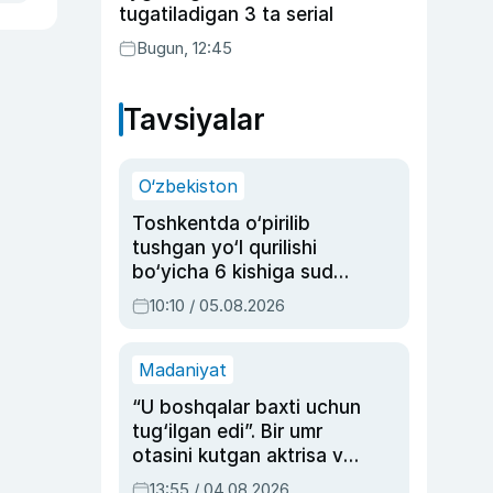
tugatiladigan 3 ta serial
Bugun, 12:45
Tavsiyalar
O‘zbekiston
Toshkentda o‘pirilib
tushgan yo‘l qurilishi
bo‘yicha 6 kishiga sud
hukmi o‘qildi
10:10 / 05.08.2026
Madaniyat
“U boshqalar baxti uchun
tug‘ilgan edi”. Bir umr
otasini kutgan aktrisa va
dublyaj ustasi Rimma
13:55 / 04.08.2026