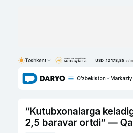
Toshkent
USD :
12 178,85
so'm
O‘zbekiston
Markaziy
“Kutubxonalarga keladig
2,5 baravar ortdi” — 