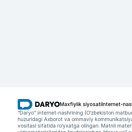
Maxfiylik siyosati
Internet-nas
“Daryo” internet-nashrining (O‘zbekiston matbuo
huzuridagi Axborot va ommaviy kommunikatsiyal
vositasi sifatida ro‘yxatga olingan. Matnli materi