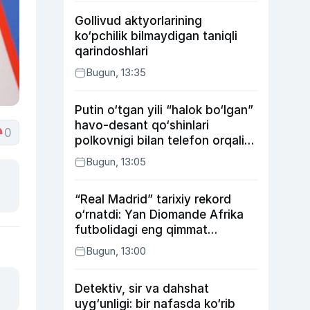
Gollivud aktyorlarining
ko‘pchilik bilmaydigan taniqli
qarindoshlari
Bugun, 13:35
Putin o‘tgan yili “halok bo‘lgan”
havo-desant qo‘shinlari
0
polkovnigi bilan telefon orqali
suhbatlashdi
Bugun, 13:05
“Real Madrid” tarixiy rekord
o‘rnatdi: Yan Diomande Afrika
futbolidagi eng qimmat
transferga aylandi
Bugun, 13:00
Detektiv, sir va dahshat
uyg‘unligi: bir nafasda ko‘rib