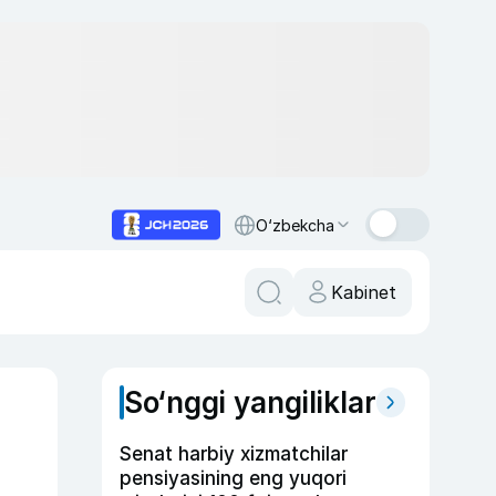
O‘zbekcha
Kabinet
So‘nggi yangiliklar
Senat harbiy xizmatchilar
pensiyasining eng yuqori