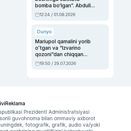
bomba bo‘lgan”. Abdulla
Oripovni siyosiy
12:24 / 01.08.2026
ayblovlardan asrab
qolgan voqea
Dunyo
Mariupol qamalini yorib
oʻtgan va “Izvarino
qozoni”dan chiqqan
qahramon — Ukraina
19:50 / 29.07.2026
armiyasi bosh
qoʻmondoni Drapatiy
haqida
ivi
Reklama
publikasi Prezidenti Administratsiyasi
-sonli guvohnoma bilan ommaviy axborot
shuningdek, fotografik, grafik, audio va/yoki