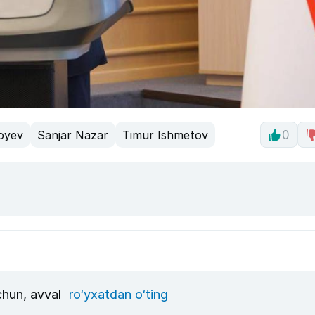
oyev
Sanjar Nazar
Timur Ishmetov
0
uchun, avval
ro‘yxatdan o‘ting