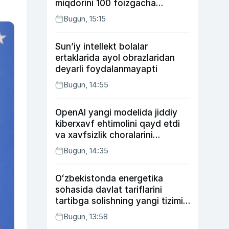
miqdorini 100 foizgacha
oshirishni nazarda tutuvchi
Bugun, 15:15
qonunni ma’qulladi
Sun’iy intellekt bolalar
ertaklarida ayol obrazlaridan
deyarli foydalanmayapti
Bugun, 14:55
OpenAI yangi modelida jiddiy
kiberxavf ehtimolini qayd etdi
va xavfsizlik choralarini
kuchaytirdi
Bugun, 14:35
Oʻzbekistonda energetika
sohasida davlat tariflarini
tartibga solishning yangi tizimi
joriy etildi
Bugun, 13:58