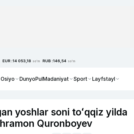
EUR :
RUB :
14 053,18
146,54
so'm
so'm
 Osiyo
Dunyo
Pul
Madaniyat
Sport
Layfstayl
an yoshlar soni toʻqqiz yilda
Qahramon Quronboyev