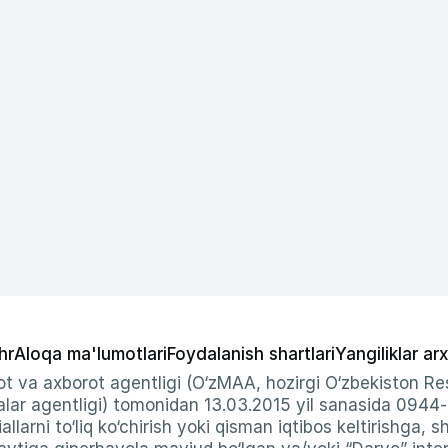
hr
Aloqa ma'lumotlari
Foydalanish shartlari
Yangiliklar arx
t va axborot agentligi (O‘zMAA, hozirgi O‘zbekiston Res
ar agentligi) tomonidan 13.03.2015 yil sanasida 0944
allarni to‘liq ko‘chirish yoki qisman iqtibos keltirishga, 