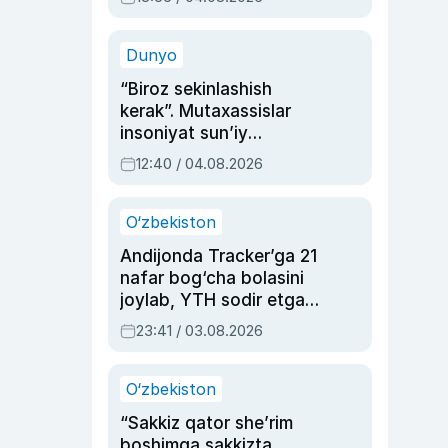
Ahmedovaning
sinovlarga to‘la hayoti
Dunyo
“Biroz sekinlashish
kerak”. Mutaxassislar
insoniyat sun’iy
intellektni boshqara
12:40 / 04.08.2026
olmay qolishidan xavotir
bildirdi
O‘zbekiston
Andijonda Tracker’ga 21
nafar bog‘cha bolasini
joylab, YTH sodir etgan
ayolga sud hukmi o‘qildi
23:41 / 03.08.2026
O‘zbekiston
“Sakkiz qator she’rim
boshimga sakkizta