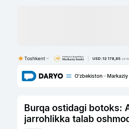
Toshkent
USD :
12 178,85
so'm
O‘zbekiston
Markaziy
Burqa ostidagi botoks: 
jarrohlikka talab oshmo