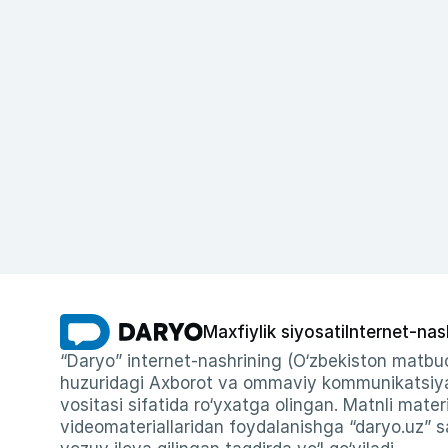
Maxfiylik siyosati
Internet-nas
“Daryo” internet-nashrining (O‘zbekiston matbuo
huzuridagi Axborot va ommaviy kommunikatsiyal
vositasi sifatida ro‘yxatga olingan. Matnli materi
videomateriallaridan foydalanishga “daryo.uz” sa