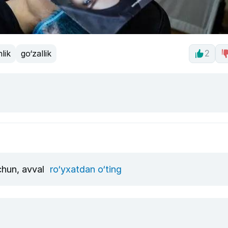
hlik
go‘zallik
2
uchun, avval
ro‘yxatdan o‘ting