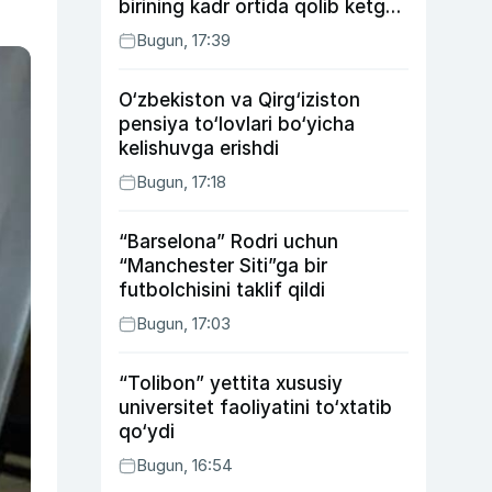
birining kadr ortida qolib ketgan
voqealari
Bugun, 17:39
O‘zbekiston va Qirg‘iziston
pensiya to‘lovlari bo‘yicha
kelishuvga erishdi
Bugun, 17:18
“Barselona” Rodri uchun
“Manchester Siti”ga bir
futbolchisini taklif qildi
Bugun, 17:03
“Tolibon” yettita xususiy
universitet faoliyatini to‘xtatib
qo‘ydi
Bugun, 16:54