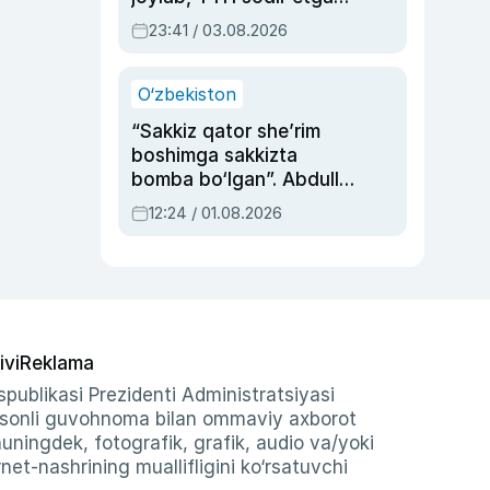
ayolga sud hukmi o‘qildi
23:41 / 03.08.2026
O‘zbekiston
“Sakkiz qator she’rim
boshimga sakkizta
bomba bo‘lgan”. Abdulla
Oripovni siyosiy
12:24 / 01.08.2026
ayblovlardan asrab
qolgan voqea
ivi
Reklama
publikasi Prezidenti Administratsiyasi
-sonli guvohnoma bilan ommaviy axborot
shuningdek, fotografik, grafik, audio va/yoki
et-nashrining muallifligini ko‘rsatuvchi