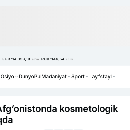
EUR :
RUB :
14 053,18
146,54
so'm
so'm
 Osiyo
Dunyo
Pul
Madaniyat
Sport
Layfstayl
Afg‘onistonda kosmetologik
qda