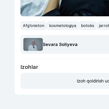
Afg‘oniston
kosmetologiya
botoks
jarro
Sevara Soliyeva
Izohlar
Izoh qoldirish 