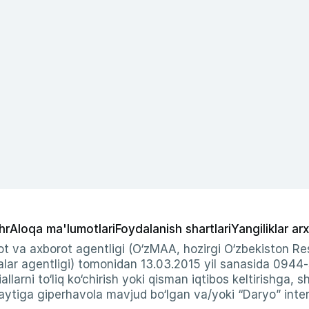
hr
Aloqa ma'lumotlari
Foydalanish shartlari
Yangiliklar arx
t va axborot agentligi (O‘zMAA, hozirgi O‘zbekiston Res
ar agentligi) tomonidan 13.03.2015 yil sanasida 0944
allarni to‘liq ko‘chirish yoki qisman iqtibos keltirishga, 
ytiga giperhavola mavjud bo‘lgan va/yoki “Daryo” intern