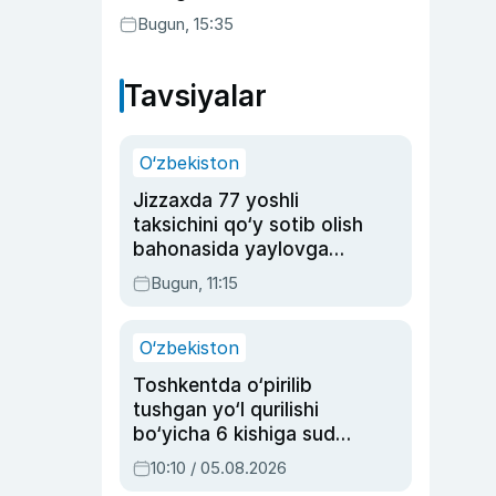
Bugun, 15:35
Tavsiyalar
O‘zbekiston
Jizzaxda 77 yoshli
taksichini qo‘y sotib olish
bahonasida yaylovga
olib borib o‘ldirgan yigit
Bugun, 11:15
20 yilga qamaldi
O‘zbekiston
Toshkentda o‘pirilib
tushgan yo‘l qurilishi
bo‘yicha 6 kishiga sud
hukmi o‘qildi
10:10 / 05.08.2026