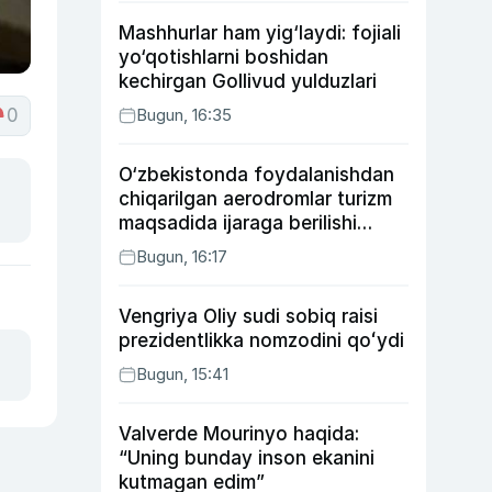
Mashhurlar ham yig‘laydi: fojiali
yo‘qotishlarni boshidan
kechirgan Gollivud yulduzlari
Bugun, 16:35
0
O‘zbekistonda foydalanishdan
chiqarilgan aerodromlar turizm
maqsadida ijaraga berilishi
mumkin
Bugun, 16:17
Vengriya Oliy sudi sobiq raisi
prezidentlikka nomzodini qoʻydi
Bugun, 15:41
Valverde Mourinyo haqida:
“Uning bunday inson ekanini
kutmagan edim”