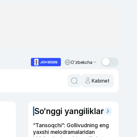
O‘zbekcha
Kabinet
So‘nggi yangiliklar
“Tansoqchi”: Gollivudning eng
yaxshi melodramalaridan