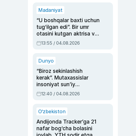
Madaniyat
“U boshqalar baxti uchun
tug‘ilgan edi”. Bir umr
otasini kutgan aktrisa va
dublyaj ustasi Rimma
13:55 / 04.08.2026
Ahmedovaning
sinovlarga to‘la hayoti
Dunyo
“Biroz sekinlashish
kerak”. Mutaxassislar
insoniyat sun’iy
intellektni boshqara
12:40 / 04.08.2026
olmay qolishidan xavotir
bildirdi
O‘zbekiston
Andijonda Tracker’ga 21
nafar bog‘cha bolasini
joylab, YTH sodir etgan