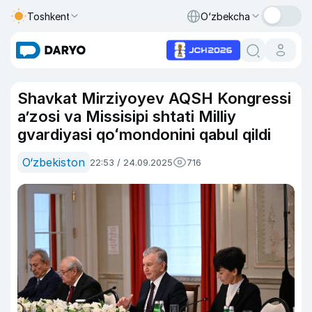
Toshkent
O‘zbekcha
Shavkat Mirziyoyev AQSH Kongressi
aʼzosi va Missisipi shtati Milliy
gvardiyasi qoʻmondonini qabul qildi
O‘zbekiston
22:53 / 24.09.2025
716