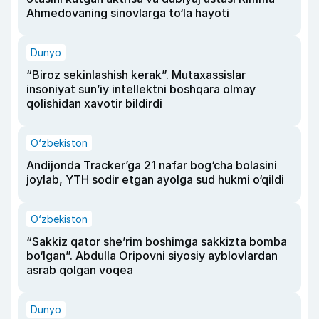
Ahmedovaning sinovlarga to‘la hayoti
Dunyo
“Biroz sekinlashish kerak”. Mutaxassislar
insoniyat sun’iy intellektni boshqara olmay
qolishidan xavotir bildirdi
O‘zbekiston
Andijonda Tracker’ga 21 nafar bog‘cha bolasini
joylab, YTH sodir etgan ayolga sud hukmi o‘qildi
O‘zbekiston
“Sakkiz qator she’rim boshimga sakkizta bomba
bo‘lgan”. Abdulla Oripovni siyosiy ayblovlardan
asrab qolgan voqea
Dunyo