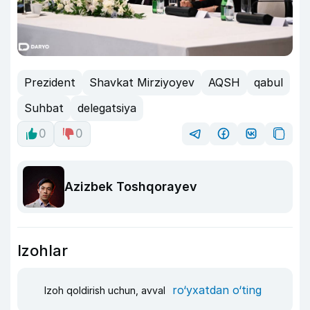
Prezident
Shavkat Mirziyoyev
AQSH
qabul
Suhbat
delegatsiya
0
0
Azizbek Toshqorayev
Izohlar
ro‘yxatdan o‘ting
Izoh qoldirish uchun, avval