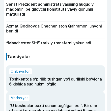
Senat Prezident administratsiyasining huquqiy
maqomini belgilovchi konstitutsiyaviy qonunni
ma’qulladi
Axmat Qodirovga Checheniston Qahramoni unvoni
berildi
“Manchester Siti” tarixiy transferni yakunladi
Tavsiyalar
O‘zbekiston
Toshkentda o‘pirilib tushgan yo‘l qurilishi bo‘yicha
6 kishiga sud hukmi o‘qildi
Madaniyat
“U boshqalar baxti uchun tug‘ilgan edi”. Bir umr
otasini kutgan aktrisa va dublyaj ustasi Rimma