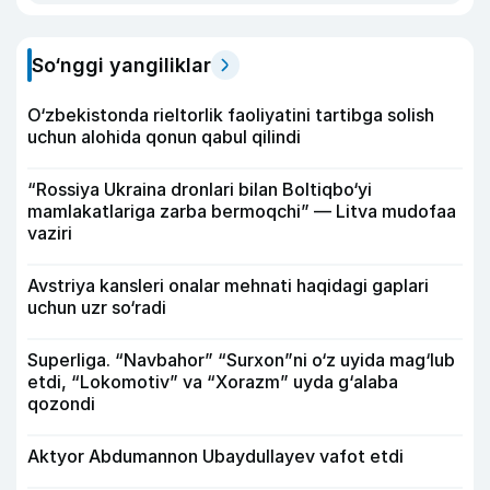
So‘nggi yangiliklar
O‘zbekistonda rieltorlik faoliyatini tartibga solish
uchun alohida qonun qabul qilindi
“Rossiya Ukraina dronlari bilan Boltiqbo‘yi
mamlakatlariga zarba bermoqchi” — Litva mudofaa
vaziri
Avstriya kansleri onalar mehnati haqidagi gaplari
uchun uzr so‘radi
Superliga. “Navbahor” “Surxon”ni o‘z uyida mag‘lub
etdi, “Lokomotiv” va “Xorazm” uyda g‘alaba
qozondi
Aktyor Abdu­mannon Ubaydullayev vafot etdi