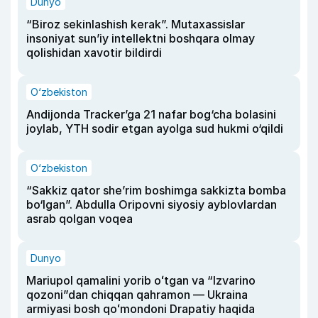
Dunyo
“Biroz sekinlashish kerak”. Mutaxassislar
insoniyat sun’iy intellektni boshqara olmay
qolishidan xavotir bildirdi
O‘zbekiston
Andijonda Tracker’ga 21 nafar bog‘cha bolasini
joylab, YTH sodir etgan ayolga sud hukmi o‘qildi
O‘zbekiston
“Sakkiz qator she’rim boshimga sakkizta bomba
bo‘lgan”. Abdulla Oripovni siyosiy ayblovlardan
asrab qolgan voqea
Dunyo
Mariupol qamalini yorib oʻtgan va “Izvarino
qozoni”dan chiqqan qahramon — Ukraina
armiyasi bosh qoʻmondoni Drapatiy haqida