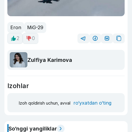
Eron
MiG-29
2
0
Zulfiya Karimova
Izohlar
ro‘yxatdan o‘ting
Izoh qoldirish uchun, avval
So‘nggi yangiliklar