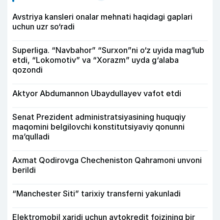
Avstriya kansleri onalar mehnati haqidagi gaplari
uchun uzr so‘radi
Superliga. “Navbahor” “Surxon”ni o‘z uyida mag‘lub
etdi, “Lokomotiv” va “Xorazm” uyda g‘alaba
qozondi
Aktyor Abdu­mannon Ubaydullayev vafot etdi
Senat Prezident administratsiyasining huquqiy
maqomini belgilovchi konstitutsiyaviy qonunni
ma’qulladi
Axmat Qodirovga Checheniston Qahramoni unvoni
berildi
“Manchester Siti” tarixiy transferni yakunladi
Elektromobil xaridi uchun avtokredit foizining bir