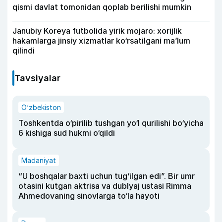
qismi davlat tomonidan qoplab berilishi mumkin
Janubiy Koreya futbolida yirik mojaro: xorijlik
hakamlarga jinsiy xizmatlar ko‘rsatilgani ma’lum
qilindi
Tavsiyalar
O‘zbekiston
Toshkentda o‘pirilib tushgan yo‘l qurilishi bo‘yicha
6 kishiga sud hukmi o‘qildi
Madaniyat
“U boshqalar baxti uchun tug‘ilgan edi”. Bir umr
otasini kutgan aktrisa va dublyaj ustasi Rimma
Ahmedovaning sinovlarga to‘la hayoti