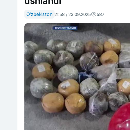
ushlandi
O‘zbekiston
21:58 / 23.09.2025
587