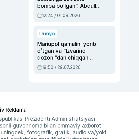
bomba bo‘lgan”. Abdulla
Oripovni siyosiy
12:24 / 01.08.2026
ayblovlardan asrab
qolgan voqea
Dunyo
Mariupol qamalini yorib
oʻtgan va “Izvarino
qozoni”dan chiqqan
qahramon — Ukraina
19:50 / 29.07.2026
armiyasi bosh
qoʻmondoni Drapatiy
haqida
ivi
Reklama
publikasi Prezidenti Administratsiyasi
-sonli guvohnoma bilan ommaviy axborot
shuningdek, fotografik, grafik, audio va/yoki