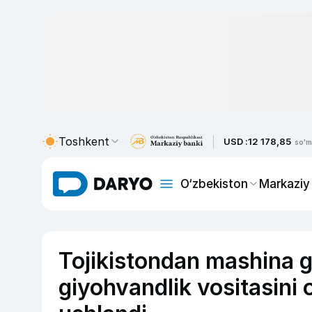
Toshkent
USD :
12 178,85
so'm
O‘zbekiston
Markaziy
Tojikistondan mashina g
giyohvandlik vositasini