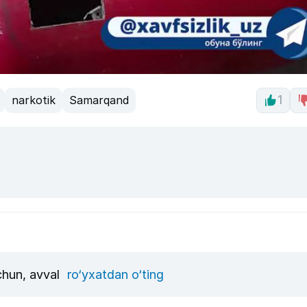
narkotik
Samarqand
1
uchun, avval
ro‘yxatdan o‘ting