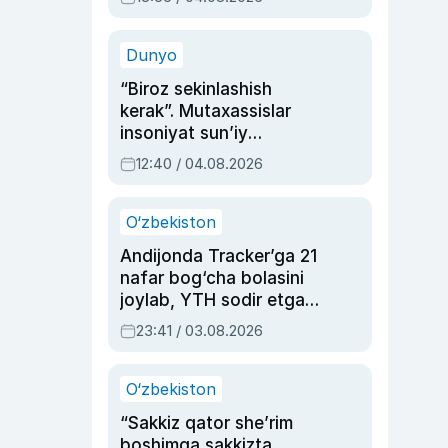
Ahmedovaning
sinovlarga to‘la hayoti
Dunyo
“Biroz sekinlashish
kerak”. Mutaxassislar
insoniyat sun’iy
intellektni boshqara
12:40 / 04.08.2026
olmay qolishidan xavotir
bildirdi
O‘zbekiston
Andijonda Tracker’ga 21
nafar bog‘cha bolasini
joylab, YTH sodir etgan
ayolga sud hukmi o‘qildi
23:41 / 03.08.2026
O‘zbekiston
“Sakkiz qator she’rim
boshimga sakkizta