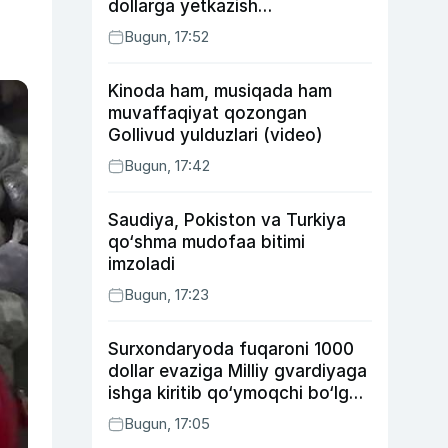
dollarga yetkazish
rejalashtirilmoqda
Bugun, 17:52
Kinoda ham, musiqada ham
muvaffaqiyat qozongan
Gollivud yulduzlari (video)
Bugun, 17:42
Saudiya, Pokiston va Turkiya
qo‘shma mudofaa bitimi
imzoladi
Bugun, 17:23
Surxondaryoda fuqaroni 1000
dollar evaziga Milliy gvardiyaga
ishga kiritib qo‘ymoqchi bo‘lgan
shaxs ushlandi
Bugun, 17:05