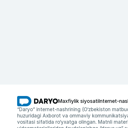
Maxfiylik siyosati
Internet-nas
“Daryo” internet-nashrining (O‘zbekiston matbuo
huzuridagi Axborot va ommaviy kommunikatsiyal
vositasi sifatida ro‘yxatga olingan. Matnli materi