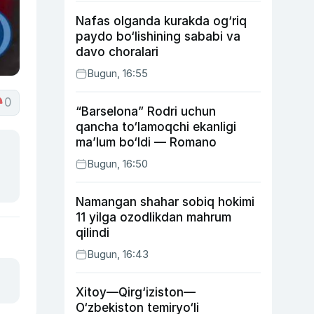
Nafas olganda kurakda og‘riq
paydo bo‘lishining sababi va
davo choralari
Bugun, 16:55
0
“Barselona” Rodri uchun
qancha to‘lamoqchi ekanligi
ma’lum bo‘ldi — Romano
Bugun, 16:50
Namangan shahar sobiq hokimi
11 yilga ozodlikdan mahrum
qilindi
Bugun, 16:43
Xitoy—Qirg‘iziston—
O‘zbekiston temiryo‘li