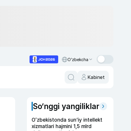
O‘zbekcha
Kabinet
So‘nggi yangiliklar
Oʻzbekistonda sunʼiy intellekt
xizmatlari hajmini 1,5 mlrd