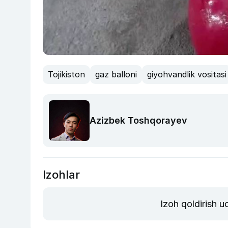
Tojikiston
gaz balloni
giyohvandlik vositasi
Azizbek Toshqorayev
Izohlar
Izoh qoldirish 