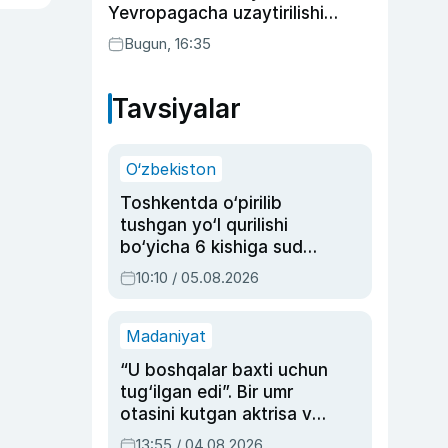
Yevropagacha uzaytirilishi
mumkin
Bugun, 16:35
Tavsiyalar
O‘zbekiston
Toshkentda o‘pirilib
tushgan yo‘l qurilishi
bo‘yicha 6 kishiga sud
hukmi o‘qildi
10:10 / 05.08.2026
Madaniyat
“U boshqalar baxti uchun
tug‘ilgan edi”. Bir umr
otasini kutgan aktrisa va
dublyaj ustasi Rimma
13:55 / 04.08.2026