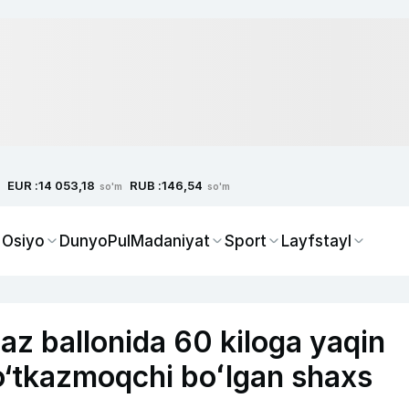
EUR :
RUB :
14 053,18
146,54
so'm
so'm
 Osiyo
Dunyo
Pul
Madaniyat
Sport
Layfstayl
az ballonida 60 kiloga yaqin
 o‘tkazmoqchi boʻlgan shaxs