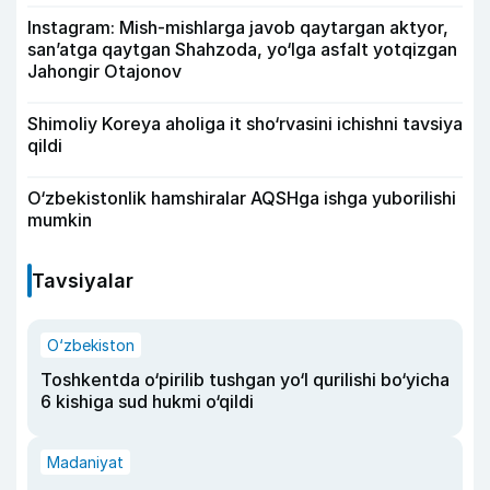
Instagram: Mish-mishlarga javob qaytargan aktyor,
san’atga qaytgan Shahzoda, yo‘lga asfalt yotqizgan
Jahongir Otajonov
Shimoliy Koreya aholiga it sho‘rvasini ichishni tavsiya
qildi
O‘zbekistonlik hamshiralar AQSHga ishga yuborilishi
mumkin
Tavsiyalar
O‘zbekiston
Toshkentda o‘pirilib tushgan yo‘l qurilishi bo‘yicha
6 kishiga sud hukmi o‘qildi
Madaniyat