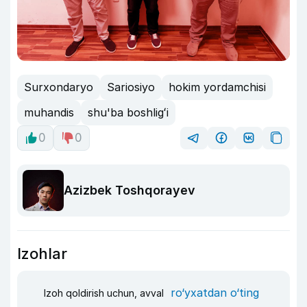
Surxondaryo
Sariosiyo
hokim yordamchisi
muhandis
shu'ba boshligʻi
0
0
Azizbek Toshqorayev
Izohlar
ro‘yxatdan o‘ting
Izoh qoldirish uchun, avval