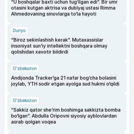
“U boshqalar baxti uchun tug‘ilgan edi”. Bir umr
otasini kutgan aktrisa va dublyaj ustasi Rimma
Ahmedovaning sinovlarga to‘la hayoti
Dunyo
“Biroz sekinlashish kerak”. Mutaxassislar
insoniyat sun’iy intellektni boshqara olmay
qolishidan xavotir bildirdi
O‘zbekiston
Andijonda Tracker’ga 21 nafar bog‘cha bolasini
joylab, YTH sodir etgan ayolga sud hukmi o‘qildi
O‘zbekiston
“Sakkiz qator she’rim boshimga sakkizta bomba
bo‘lgan”. Abdulla Oripovni siyosiy ayblovlardan
asrab qolgan voqea