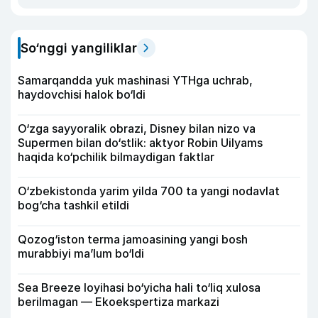
So‘nggi yangiliklar
Samarqandda yuk mashinasi YTHga uchrab,
haydovchisi halok bo‘ldi
O‘zga sayyoralik obrazi, Disney bilan nizo va
Supermen bilan do‘stlik: aktyor Robin Uilyams
haqida ko‘pchilik bilmaydigan faktlar
O‘zbekistonda yarim yilda 700 ta yangi nodavlat
bog‘cha tashkil etildi
Qozog‘iston terma jamoasining yangi bosh
murabbiyi ma’lum bo‘ldi
Sea Breeze loyihasi bo‘yicha hali to‘liq xulosa
berilmagan — Ekoekspertiza markazi