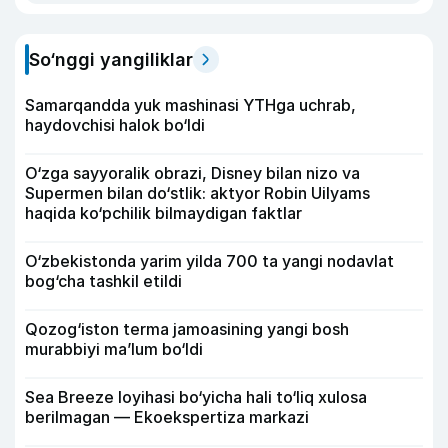
So‘nggi yangiliklar
Samarqandda yuk mashinasi YTHga uchrab,
haydovchisi halok bo‘ldi
O‘zga sayyoralik obrazi, Disney bilan nizo va
Supermen bilan do‘stlik: aktyor Robin Uilyams
haqida ko‘pchilik bilmaydigan faktlar
O‘zbekistonda yarim yilda 700 ta yangi nodavlat
bog‘cha tashkil etildi
Qozog‘iston terma jamoasining yangi bosh
murabbiyi ma’lum bo‘ldi
Sea Breeze loyihasi bo‘yicha hali to‘liq xulosa
berilmagan — Ekoekspertiza markazi