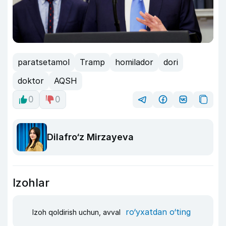
paratsetamol
Tramp
homilador
dori
doktor
AQSH
0
0
Dilafro‘z Mirzayeva
Izohlar
ro‘yxatdan o‘ting
Izoh qoldirish uchun, avval