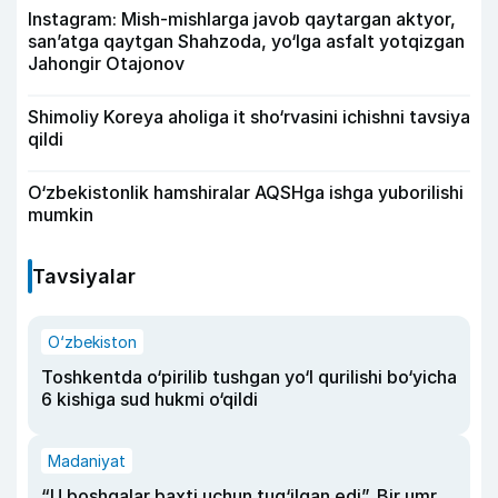
Instagram: Mish-mishlarga javob qaytargan aktyor,
san’atga qaytgan Shahzoda, yo‘lga asfalt yotqizgan
Jahongir Otajonov
Shimoliy Koreya aholiga it sho‘rvasini ichishni tavsiya
qildi
O‘zbekistonlik hamshiralar AQSHga ishga yuborilishi
mumkin
Tavsiyalar
O‘zbekiston
Toshkentda o‘pirilib tushgan yo‘l qurilishi bo‘yicha
6 kishiga sud hukmi o‘qildi
Madaniyat
“U boshqalar baxti uchun tug‘ilgan edi”. Bir umr