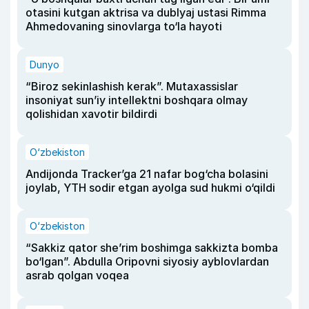
otasini kutgan aktrisa va dublyaj ustasi Rimma
Ahmedovaning sinovlarga to‘la hayoti
Dunyo
“Biroz sekinlashish kerak”. Mutaxassislar
insoniyat sun’iy intellektni boshqara olmay
qolishidan xavotir bildirdi
O‘zbekiston
Andijonda Tracker’ga 21 nafar bog‘cha bolasini
joylab, YTH sodir etgan ayolga sud hukmi o‘qildi
O‘zbekiston
“Sakkiz qator she’rim boshimga sakkizta bomba
bo‘lgan”. Abdulla Oripovni siyosiy ayblovlardan
asrab qolgan voqea