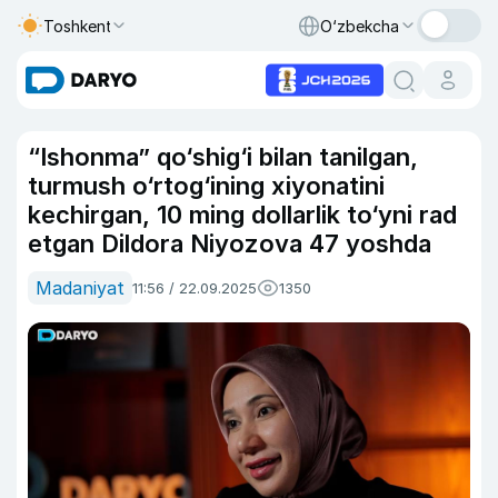
Toshkent
O‘zbekcha
“Ishonma” qo‘shig‘i bilan tanilgan,
turmush o‘rtog‘ining xiyonatini
kechirgan, 10 ming dollarlik to‘yni rad
etgan Dildora Niyozova 47 yoshda
Madaniyat
11:56 / 22.09.2025
1350