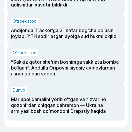
qolishidan xavotir bildirdi
O‘zbekiston
Andijonda Tracker’ga 21 nafar bog‘cha bolasini
joylab, YTH sodir etgan ayolga sud hukmi o‘qildi
O‘zbekiston
“Sakkiz qator she’rim boshimga sakkizta bomba
bo‘lgan”. Abdulla Oripovni siyosiy ayblovlardan
asrab qolgan voqea
Dunyo
Mariupol qamalini yorib oʻtgan va “Izvarino
qozoni”dan chiqqan qahramon — Ukraina
armiyasi bosh qoʻmondoni Drapatiy haqida