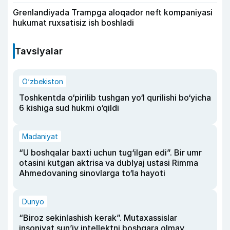
Grenlandiyada Trampga aloqador neft kompaniyasi
hukumat ruxsatisiz ish boshladi
Tavsiyalar
O‘zbekiston
Toshkentda o‘pirilib tushgan yo‘l qurilishi bo‘yicha
6 kishiga sud hukmi o‘qildi
Madaniyat
“U boshqalar baxti uchun tug‘ilgan edi”. Bir umr
otasini kutgan aktrisa va dublyaj ustasi Rimma
Ahmedovaning sinovlarga to‘la hayoti
Dunyo
“Biroz sekinlashish kerak”. Mutaxassislar
insoniyat sun’iy intellektni boshqara olmay