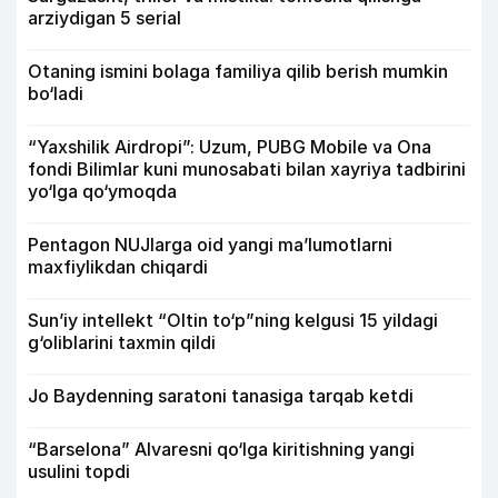
arziydigan 5 serial
Otaning ismini bolaga familiya qilib berish mumkin
bo‘ladi
“Yaxshilik Airdropi”: Uzum, PUBG Mobile va Ona
fondi Bilimlar kuni munosabati bilan xayriya tadbirini
yo‘lga qo‘ymoqda
Pentagon NUJlarga oid yangi maʼlumotlarni
maxfiylikdan chiqardi
Sun’iy intellekt “Oltin to‘p”ning kelgusi 15 yildagi
g‘oliblarini taxmin qildi
Jo Baydenning saratoni tanasiga tarqab ketdi
“Barselona” Alvaresni qo‘lga kiritishning yangi
usulini topdi