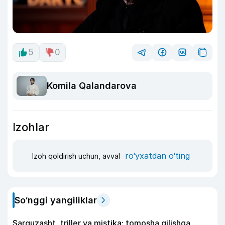
5
0
Komila Qalandarova
Izohlar
ro‘yxatdan o‘ting
Izoh qoldirish uchun, avval
So‘nggi yangiliklar
Sarguzasht, triller va mistika: tomosha qilishga