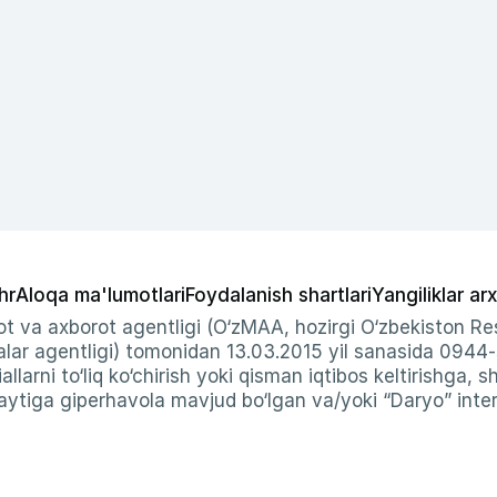
hr
Aloqa ma'lumotlari
Foydalanish shartlari
Yangiliklar arx
t va axborot agentligi (O‘zMAA, hozirgi O‘zbekiston Res
ar agentligi) tomonidan 13.03.2015 yil sanasida 0944
allarni to‘liq ko‘chirish yoki qisman iqtibos keltirishga, 
ytiga giperhavola mavjud bo‘lgan va/yoki “Daryo” intern