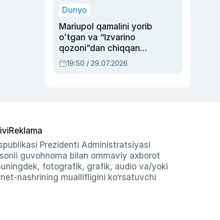
Dunyo
Mariupol qamalini yorib
oʻtgan va “Izvarino
qozoni”dan chiqqan
qahramon — Ukraina
19:50 / 29.07.2026
armiyasi bosh
qoʻmondoni Drapatiy
haqida
ivi
Reklama
publikasi Prezidenti Administratsiyasi
-sonli guvohnoma bilan ommaviy axborot
shuningdek, fotografik, grafik, audio va/yoki
et-nashrining muallifligini ko‘rsatuvchi