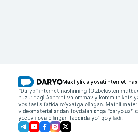
Maxfiylik siyosati
Internet-nas
“Daryo” internet-nashrining (O‘zbekiston matbuo
huzuridagi Axborot va ommaviy kommunikatsiyal
vositasi sifatida ro‘yxatga olingan. Matnli materi
videomateriallaridan foydalanishga “daryo.uz” sa
yozuv ilova qilingan taqdirda yo‘l qo‘yiladi.