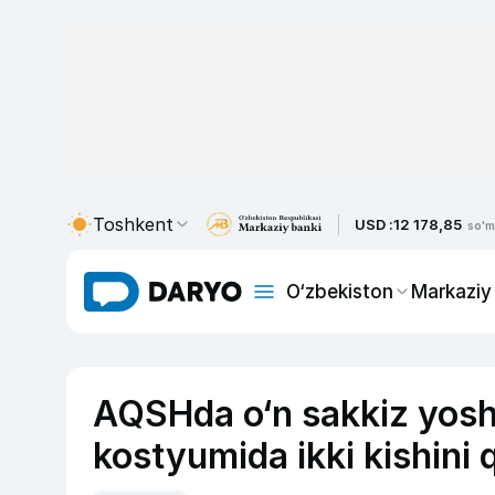
Toshkent
USD :
12 178,85
so'm
O‘zbekiston
Markaziy
AQSHda o‘n sakkiz yoshl
kostyumida ikki kishini 