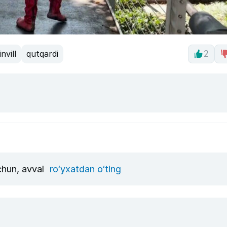
nvill
qutqardi
2
uchun, avval
ro‘yxatdan o‘ting