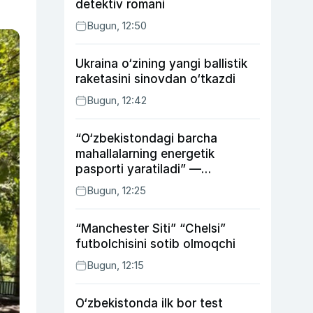
detektiv romani
Bugun, 12:50
Ukraina o‘zining yangi ballistik
raketasini sinovdan o‘tkazdi
Bugun, 12:42
“O‘zbekistondagi barcha
mahallalarning energetik
pasporti yaratiladi” —
energetika vaziri
Bugun, 12:25
“Manchester Siti” “Chelsi”
futbolchisini sotib olmoqchi
Bugun, 12:15
O‘zbekistonda ilk bor test