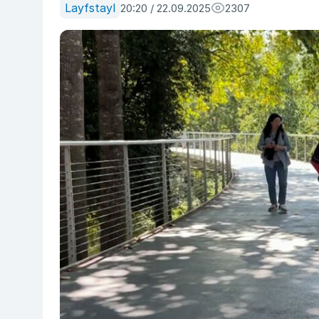
Layfstayl
20:20 / 22.09.2025
2307