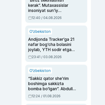
“Biroz sekinlashish
kerak”. Mutaxassislar
insoniyat sun’iy
intellektni boshqara
12:40 / 04.08.2026
olmay qolishidan xavotir
bildirdi
O‘zbekiston
Andijonda Tracker’ga 21
nafar bog‘cha bolasini
joylab, YTH sodir etgan
ayolga sud hukmi o‘qildi
23:41 / 03.08.2026
O‘zbekiston
“Sakkiz qator she’rim
boshimga sakkizta
bomba bo‘lgan”. Abdulla
Oripovni siyosiy
12:24 / 01.08.2026
ayblovlardan asrab
qolgan voqea