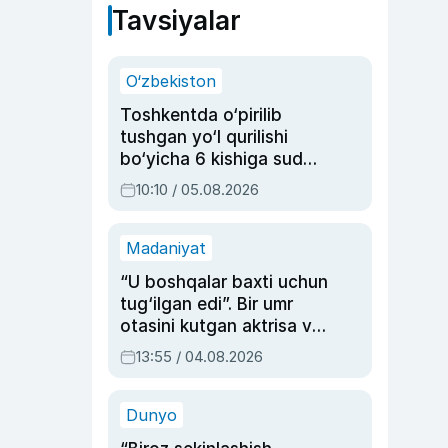
Tavsiyalar
O‘zbekiston
Toshkentda o‘pirilib
tushgan yo‘l qurilishi
bo‘yicha 6 kishiga sud
hukmi o‘qildi
10:10 / 05.08.2026
Madaniyat
“U boshqalar baxti uchun
tug‘ilgan edi”. Bir umr
otasini kutgan aktrisa va
dublyaj ustasi Rimma
13:55 / 04.08.2026
Ahmedovaning
sinovlarga to‘la hayoti
Dunyo