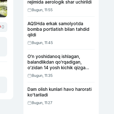
rejimida aerologik shar uchirildi
Bugun, 11:55
AQSHda erkak samolyotda
0
bomba portlatish bilan tahdid
qildi
Bugun, 11:45
O‘n yoshidanoq ishlagan,
balandlikdan qo‘rqadigan,
o‘zidan 14 yosh kichik qizga
uylangan Yorqinxo‘ja Umarov
Bugun, 11:35
34 yoshda
Dam olish kunlari havo harorati
ko‘tariladi
Bugun, 11:27