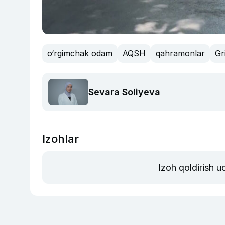
o‘rgimchak odam
AQSH
qahramonlar
Gri
Sevara Soliyeva
Izohlar
Izoh qoldirish 