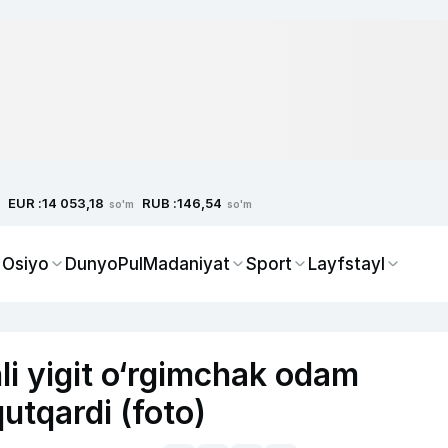
EUR :
RUB :
14 053,18
146,54
so'm
so'm
 Osiyo
Dunyo
Pul
Madaniyat
Sport
Layfstayl
i yigit o‘rgimchak odam
qutqardi (foto)