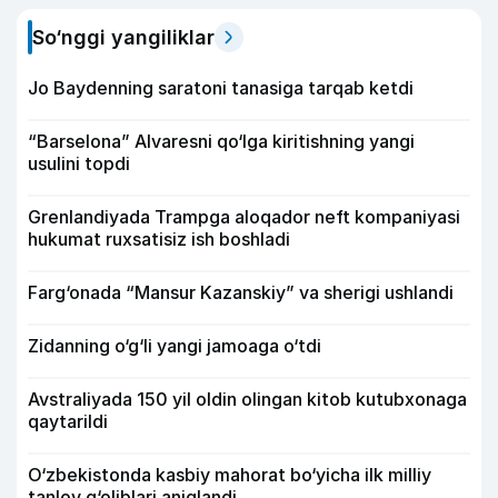
So‘nggi yangiliklar
Jo Baydenning saratoni tanasiga tarqab ketdi
“Barselona” Alvaresni qo‘lga kiritishning yangi
usulini topdi
Grenlandiyada Trampga aloqador neft kompaniyasi
hukumat ruxsatisiz ish boshladi
Farg‘onada “Mansur Kazanskiy” va sherigi ushlandi
Zidanning o‘g‘li yangi jamoaga o‘tdi
Avstraliyada 150 yil oldin olingan kitob kutubxonaga
qaytarildi
O‘zbekistonda kasbiy mahorat bo‘yicha ilk milliy
tanlov g‘oliblari aniqlandi