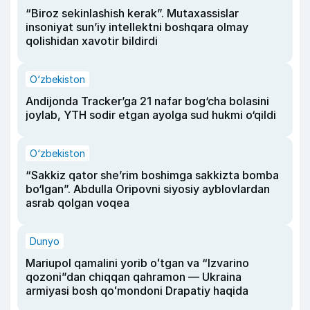
“Biroz sekinlashish kerak”. Mutaxassislar
insoniyat sun’iy intellektni boshqara olmay
qolishidan xavotir bildirdi
O‘zbekiston
Andijonda Tracker’ga 21 nafar bog‘cha bolasini
joylab, YTH sodir etgan ayolga sud hukmi o‘qildi
O‘zbekiston
“Sakkiz qator she’rim boshimga sakkizta bomba
bo‘lgan”. Abdulla Oripovni siyosiy ayblovlardan
asrab qolgan voqea
Dunyo
Mariupol qamalini yorib oʻtgan va “Izvarino
qozoni”dan chiqqan qahramon — Ukraina
armiyasi bosh qoʻmondoni Drapatiy haqida