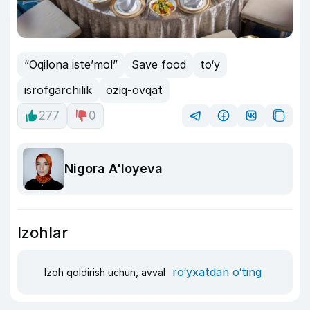
“Oqilona iste’mol”
Save food
to‘y
isrofgarchilik
oziq-ovqat
277
0
Nigora A'loyeva
Izohlar
ro‘yxatdan o‘ting
Izoh qoldirish uchun, avval