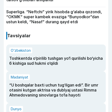
Superliga. “Neftchi” yirik hisobda g‘alaba qozondi,
“OKMK” super kambek evaziga “Bunyodkor”dan
ustun keldi, “Nasaf” durang qayd etdi
Tavsiyalar
O‘zbekiston
Toshkentda o‘pirilib tushgan yo‘l qurilishi bo‘yicha
6 kishiga sud hukmi o‘qildi
Madaniyat
“U boshqalar baxti uchun tug‘ilgan edi”. Bir umr
otasini kutgan aktrisa va dublyaj ustasi Rimma
Ahmedovaning sinovlarga to‘la hayoti
Dunyo