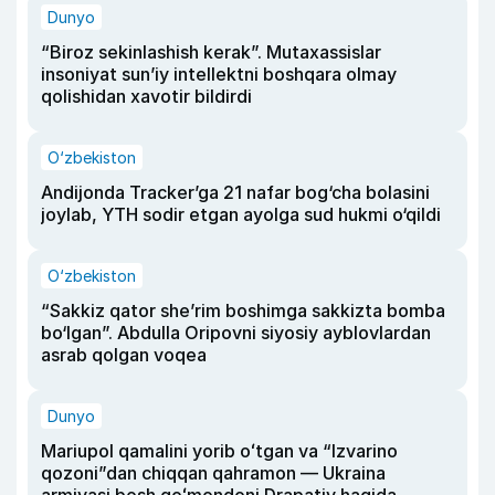
Dunyo
“Biroz sekinlashish kerak”. Mutaxassislar
insoniyat sun’iy intellektni boshqara olmay
qolishidan xavotir bildirdi
O‘zbekiston
Andijonda Tracker’ga 21 nafar bog‘cha bolasini
joylab, YTH sodir etgan ayolga sud hukmi o‘qildi
O‘zbekiston
“Sakkiz qator she’rim boshimga sakkizta bomba
bo‘lgan”. Abdulla Oripovni siyosiy ayblovlardan
asrab qolgan voqea
Dunyo
Mariupol qamalini yorib oʻtgan va “Izvarino
qozoni”dan chiqqan qahramon — Ukraina
armiyasi bosh qoʻmondoni Drapatiy haqida