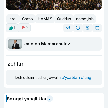
Isroil
G‘azo
HAMAS
Quddus
namoyish
1
0
Umidjon Mamarasulov
Izohlar
ro‘yxatdan o‘ting
Izoh qoldirish uchun, avval
So‘nggi yangiliklar