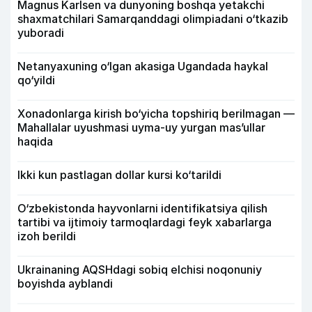
Magnus Karlsen va dunyoning boshqa yetakchi
shaxmatchilari Samarqanddagi olimpiadani o‘tkazib
yuboradi
Netanyaxuning o‘lgan akasiga Ugandada haykal
qo‘yildi
Xonadonlarga kirish bo‘yicha topshiriq berilmagan —
Mahallalar uyushmasi uyma-uy yurgan mas’ullar
haqida
Ikki kun pastlagan dollar kursi ko‘tarildi
O‘zbekistonda hayvonlarni identifikatsiya qilish
tartibi va ijtimoiy tarmoqlardagi feyk xabarlarga
izoh berildi
Ukrainaning AQSHdagi sobiq elchisi noqonuniy
boyishda ayblandi