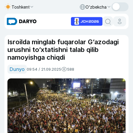
Toshkent
O‘zbekcha
Isroilda minglab fuqarolar G‘azodagi
urushni to‘xtatishni talab qilib
namoyishga chiqdi
Dunyo
09:54 / 21.09.2025
588