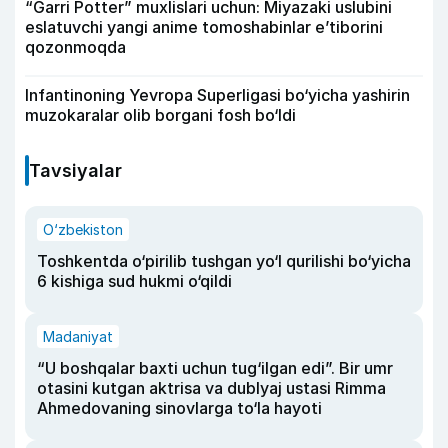
“Garri Potter” muxlislari uchun: Miyazaki uslubini
eslatuvchi yangi anime tomoshabinlar e’tiborini
qozonmoqda
Infantinoning Yevropa Superligasi bo‘yicha yashirin
muzokaralar olib borgani fosh bo‘ldi
Tavsiyalar
O‘zbekiston
Toshkentda o‘pirilib tushgan yo‘l qurilishi bo‘yicha
6 kishiga sud hukmi o‘qildi
Madaniyat
“U boshqalar baxti uchun tug‘ilgan edi”. Bir umr
otasini kutgan aktrisa va dublyaj ustasi Rimma
Ahmedovaning sinovlarga to‘la hayoti