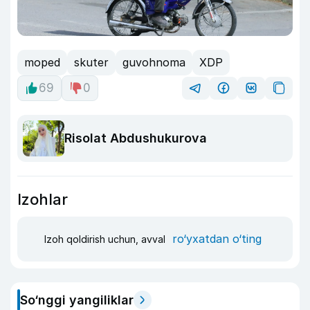
moped
skuter
guvohnoma
XDP
69
0
Risolat Abdushukurova
Izohlar
ro‘yxatdan o‘ting
Izoh qoldirish uchun, avval
So‘nggi yangiliklar