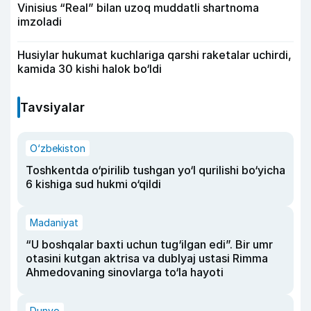
Vinisius “Real” bilan uzoq muddatli shartnoma
imzoladi
Husiylar hukumat kuchlariga qarshi raketalar uchirdi,
kamida 30 kishi halok bo‘ldi
Tavsiyalar
O‘zbekiston
Toshkentda o‘pirilib tushgan yo‘l qurilishi bo‘yicha
6 kishiga sud hukmi o‘qildi
Madaniyat
“U boshqalar baxti uchun tug‘ilgan edi”. Bir umr
otasini kutgan aktrisa va dublyaj ustasi Rimma
Ahmedovaning sinovlarga to‘la hayoti
Dunyo