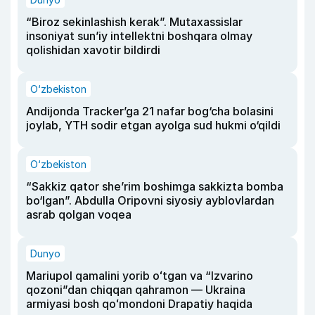
“Biroz sekinlashish kerak”. Mutaxassislar
insoniyat sun’iy intellektni boshqara olmay
qolishidan xavotir bildirdi
O‘zbekiston
Andijonda Tracker’ga 21 nafar bog‘cha bolasini
joylab, YTH sodir etgan ayolga sud hukmi o‘qildi
O‘zbekiston
“Sakkiz qator she’rim boshimga sakkizta bomba
bo‘lgan”. Abdulla Oripovni siyosiy ayblovlardan
asrab qolgan voqea
Dunyo
Mariupol qamalini yorib oʻtgan va “Izvarino
qozoni”dan chiqqan qahramon — Ukraina
armiyasi bosh qoʻmondoni Drapatiy haqida