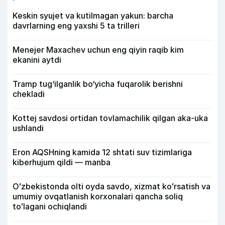
Keskin syujet va kutilmagan yakun: barcha
davrlarning eng yaxshi 5 ta trilleri
Menejer Maxachev uchun eng qiyin raqib kim
ekanini aytdi
Tramp tug‘ilganlik bo‘yicha fuqarolik berishni
chekladi
Kottej savdosi ortidan tovlamachilik qilgan aka-uka
ushlandi
Eron AQSHning kamida 12 shtati suv tizimlariga
kiberhujum qildi — manba
Oʻzbekistonda olti oyda savdo, xizmat koʻrsatish va
umumiy ovqatlanish korxonalari qancha soliq
toʻlagani ochiqlandi