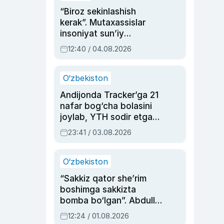
“Biroz sekinlashish
kerak”. Mutaxassislar
insoniyat sun’iy
intellektni boshqara
12:40 / 04.08.2026
olmay qolishidan xavotir
bildirdi
O‘zbekiston
Andijonda Tracker’ga 21
nafar bog‘cha bolasini
joylab, YTH sodir etgan
ayolga sud hukmi o‘qildi
23:41 / 03.08.2026
O‘zbekiston
“Sakkiz qator she’rim
boshimga sakkizta
bomba bo‘lgan”. Abdulla
Oripovni siyosiy
12:24 / 01.08.2026
ayblovlardan asrab