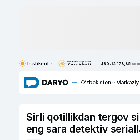
Toshkent
USD :
12 178,85
so'm
O‘zbekiston
Markaziy
Sirli qotillikdan tergov 
eng sara detektiv seriall