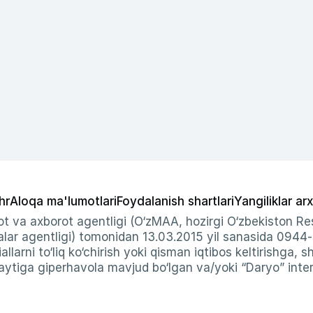
hr
Aloqa ma'lumotlari
Foydalanish shartlari
Yangiliklar arx
t va axborot agentligi (O‘zMAA, hozirgi O‘zbekiston Res
ar agentligi) tomonidan 13.03.2015 yil sanasida 0944
allarni to‘liq ko‘chirish yoki qisman iqtibos keltirishga, 
ytiga giperhavola mavjud bo‘lgan va/yoki “Daryo” intern