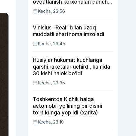
ovqatlanish korxonalari qancha
soliq toʻlagani ochiqlandi
Kecha, 23:56
Vinisius “Real” bilan uzoq
muddatli shartnoma imzoladi
Kecha, 23:45
Husiylar hukumat kuchlariga
qarshi raketalar uchirdi, kamida
30 kishi halok bo‘ldi
Kecha, 23:35
Toshkentda Kichik halqa
avtomobil yo‘lining bir qismi
to‘rt kunga yopildi (xarita)
Kecha, 23:10