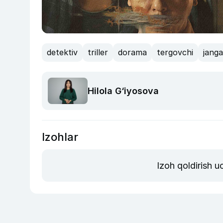
detektiv
triller
dorama
tergovchi
janga
Hilola G‘iyosova
Izohlar
Izoh qoldirish 