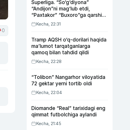
Superliga. “So‘g‘diyona”
“Andijon”ni mag‘lub etdi,
“Paxtakor” “Buxoro”ga qarshi
bahsda g‘alabani qo‘ldan
Kecha, 22:31
chiqardi
0
Tramp AQSH o‘q-dorilari haqida
ma’lumot tarqatganlarga
qamoq bilan tahdid qildi
Kecha, 22:28
“Tolibon” Nangarhor viloyatida
72 gektar yerni tortib oldi
Kecha, 22:04
Diomande “Real” tarixidagi eng
qimmat futbolchiga aylandi
Kecha, 21:45