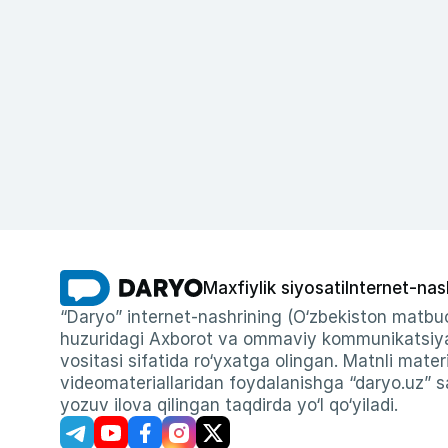
Maxfiylik siyosati
Internet-nas
“Daryo” internet-nashrining (O‘zbekiston matbuo
huzuridagi Axborot va ommaviy kommunikatsiyal
vositasi sifatida ro‘yxatga olingan. Matnli materi
videomateriallaridan foydalanishga “daryo.uz” sa
yozuv ilova qilingan taqdirda yo‘l qo‘yiladi.