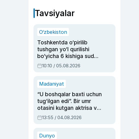
Tavsiyalar
O‘zbekiston
Toshkentda o‘pirilib
tushgan yo‘l qurilishi
bo‘yicha 6 kishiga sud
hukmi o‘qildi
10:10 / 05.08.2026
Madaniyat
“U boshqalar baxti uchun
tug‘ilgan edi”. Bir umr
otasini kutgan aktrisa va
dublyaj ustasi Rimma
13:55 / 04.08.2026
Ahmedovaning
sinovlarga to‘la hayoti
Dunyo