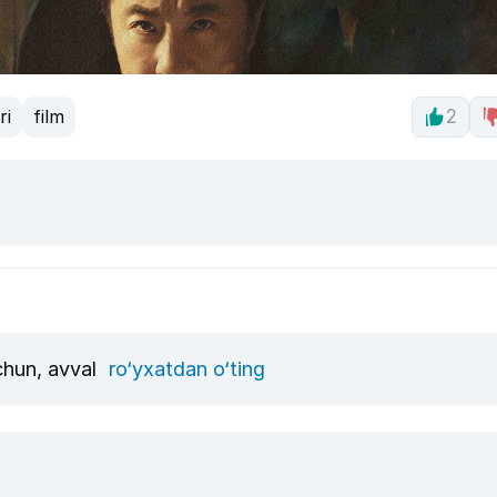
ri
film
2
uchun, avval
ro‘yxatdan o‘ting