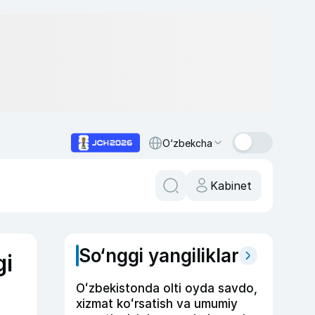
O‘zbekcha
Kabinet
So‘nggi yangiliklar
gi
Oʻzbekistonda olti oyda savdo,
xizmat koʻrsatish va umumiy