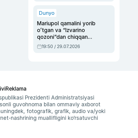
qolgan voqea
Dunyo
Mariupol qamalini yorib
oʻtgan va “Izvarino
qozoni”dan chiqqan
qahramon — Ukraina
19:50 / 29.07.2026
armiyasi bosh
qoʻmondoni Drapatiy
haqida
ivi
Reklama
publikasi Prezidenti Administratsiyasi
-sonli guvohnoma bilan ommaviy axborot
shuningdek, fotografik, grafik, audio va/yoki
et-nashrining muallifligini ko‘rsatuvchi