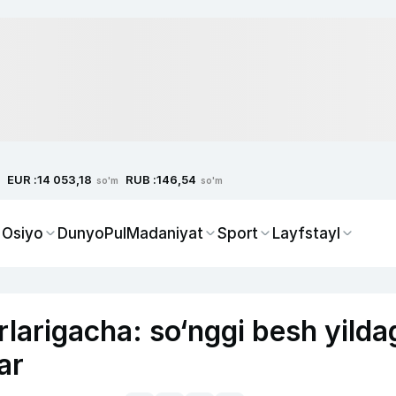
EUR :
RUB :
14 053,18
146,54
so'm
so'm
 Osiyo
Dunyo
Pul
Madaniyat
Sport
Layfstayl
sirlarigacha: so‘nggi besh yilda
ar