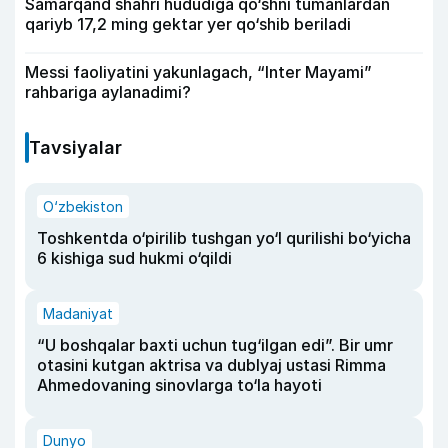
Samarqand shahri hududiga qo‘shni tumanlardan
qariyb 17,2 ming gektar yer qo‘shib beriladi
Messi faoliyatini yakunlagach, “Inter Mayami”
rahbariga aylanadimi?
Tavsiyalar
O‘zbekiston
Toshkentda o‘pirilib tushgan yo‘l qurilishi bo‘yicha
6 kishiga sud hukmi o‘qildi
Madaniyat
“U boshqalar baxti uchun tug‘ilgan edi”. Bir umr
otasini kutgan aktrisa va dublyaj ustasi Rimma
Ahmedovaning sinovlarga to‘la hayoti
Dunyo