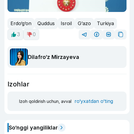
Erdo‘g‘on
Quddus
Isroil
G‘azo
Turkiya
3
0
Dilafro‘z Mirzayeva
Izohlar
ro‘yxatdan o‘ting
Izoh qoldirish uchun, avval
So‘nggi yangiliklar