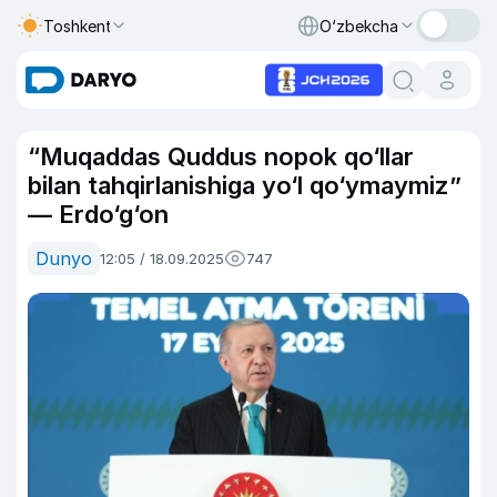
Toshkent
O‘zbekcha
“Muqaddas Quddus nopok qo‘llar
bilan tahqirlanishiga yo‘l qo‘ymaymiz”
— Erdo‘g‘on
Dunyo
12:05 / 18.09.2025
747