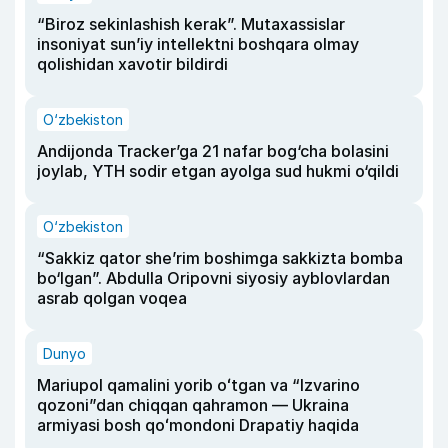
“Biroz sekinlashish kerak”. Mutaxassislar
insoniyat sun’iy intellektni boshqara olmay
qolishidan xavotir bildirdi
O‘zbekiston
Andijonda Tracker’ga 21 nafar bog‘cha bolasini
joylab, YTH sodir etgan ayolga sud hukmi o‘qildi
O‘zbekiston
“Sakkiz qator she’rim boshimga sakkizta bomba
bo‘lgan”. Abdulla Oripovni siyosiy ayblovlardan
asrab qolgan voqea
Dunyo
Mariupol qamalini yorib oʻtgan va “Izvarino
qozoni”dan chiqqan qahramon — Ukraina
armiyasi bosh qoʻmondoni Drapatiy haqida