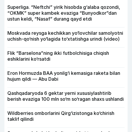
Superliga. “Neftchi” yirik hisobda g‘alaba qozondi,
“OKMK” super kambek evaziga “Bunyodkor”dan
ustun keldi, “Nasaf” durang qayd etdi
Moskvada reysga kechikkan yo‘lovchilar samolyotni
uchish-qo‘nish yo‘lagida to‘xtatishga urindi (video)
Flik “Barselona”ning ikki futbolchisiga chiqish
eshiklarini ko‘rsatdi
Eron Hormuzda BAA yonilg‘i kemasiga raketa bilan
hujum qildi — Abu Dabi
Qashqadaryoda 6 gektar yerni xususiylashtirib
berish evaziga 100 mln so‘m so‘ragan shaxs ushlandi
Wildberries omborlarini Qirg‘izistonga ko‘chirish
taklif qilindi