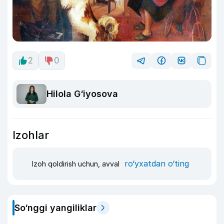
2
0
Hilola G‘iyosova
Izohlar
ro‘yxatdan o‘ting
Izoh qoldirish uchun, avval
So‘nggi yangiliklar