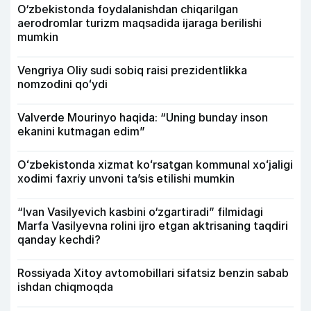
O‘zbekistonda foydalanishdan chiqarilgan
aerodromlar turizm maqsadida ijaraga berilishi
mumkin
Vengriya Oliy sudi sobiq raisi prezidentlikka
nomzodini qoʻydi
Valverde Mourinyo haqida: “Uning bunday inson
ekanini kutmagan edim”
Oʻzbekistonda xizmat koʻrsatgan kommunal xoʻjaligi
xodimi faxriy unvoni taʼsis etilishi mumkin
“Ivan Vasilyevich kasbini o‘zgartiradi” filmidagi
Marfa Vasilyevna rolini ijro etgan aktrisaning taqdiri
qanday kechdi?
Rossiyada Xitoy avtomobillari sifatsiz benzin sabab
ishdan chiqmoqda