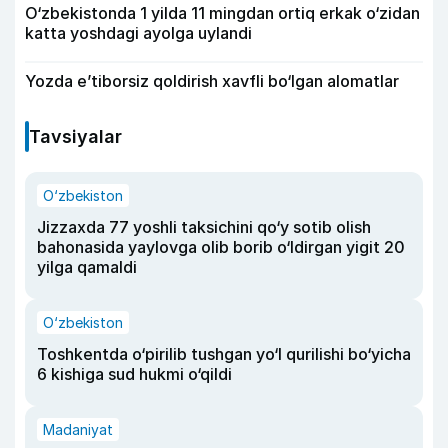
O‘zbekistonda 1 yilda 11 mingdan ortiq erkak o‘zidan
katta yoshdagi ayolga uylandi
Yozda e’tiborsiz qoldirish xavfli bo‘lgan alomatlar
Tavsiyalar
O‘zbekiston
Jizzaxda 77 yoshli taksichini qo‘y sotib olish
bahonasida yaylovga olib borib o‘ldirgan yigit 20
yilga qamaldi
O‘zbekiston
Toshkentda o‘pirilib tushgan yo‘l qurilishi bo‘yicha
6 kishiga sud hukmi o‘qildi
Madaniyat