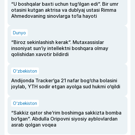
“U boshqalar baxti uchun tug‘ilgan edi”. Bir umr
otasini kutgan aktrisa va dublyaj ustasi Rimma
Ahmedovaning sinovlarga to‘la hayoti
Dunyo
“Biroz sekinlashish kerak”. Mutaxassislar
insoniyat sun’iy intellektni boshqara olmay
qolishidan xavotir bildirdi
O‘zbekiston
Andijonda Tracker’ga 21 nafar bog‘cha bolasini
joylab, YTH sodir etgan ayolga sud hukmi o‘qildi
O‘zbekiston
“Sakkiz qator she’rim boshimga sakkizta bomba
bo‘lgan”. Abdulla Oripovni siyosiy ayblovlardan
asrab qolgan voqea