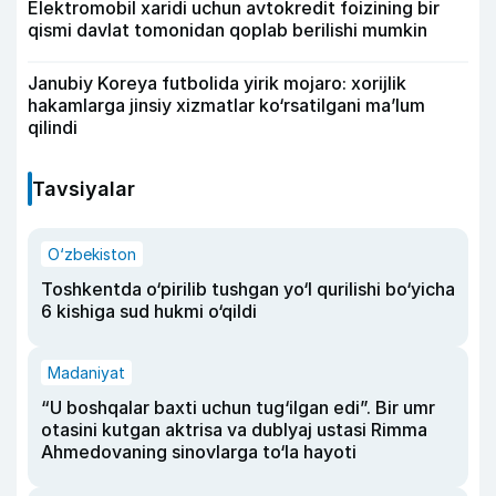
Elektromobil xaridi uchun avtokredit foizining bir
qismi davlat tomonidan qoplab berilishi mumkin
Janubiy Koreya futbolida yirik mojaro: xorijlik
hakamlarga jinsiy xizmatlar ko‘rsatilgani ma’lum
qilindi
Tavsiyalar
O‘zbekiston
Toshkentda o‘pirilib tushgan yo‘l qurilishi bo‘yicha
6 kishiga sud hukmi o‘qildi
Madaniyat
“U boshqalar baxti uchun tug‘ilgan edi”. Bir umr
otasini kutgan aktrisa va dublyaj ustasi Rimma
Ahmedovaning sinovlarga to‘la hayoti