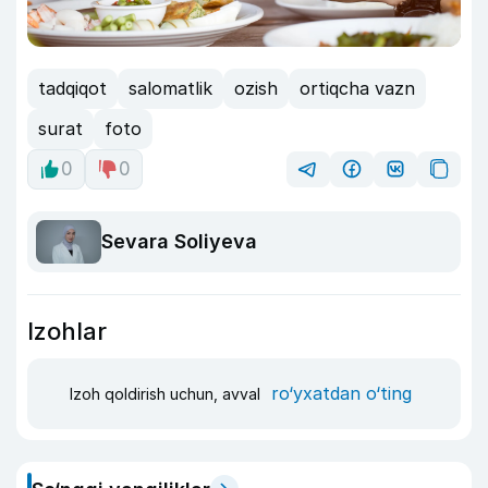
tadqiqot
salomatlik
ozish
ortiqcha vazn
surat
foto
0
0
Sevara Soliyeva
Izohlar
ro‘yxatdan o‘ting
Izoh qoldirish uchun, avval