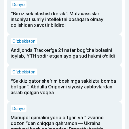
Dunyo
“Biroz sekinlashish kerak”. Mutaxassislar
insoniyat sun’iy intellektni boshqara olmay
qolishidan xavotir bildirdi
O‘zbekiston
Andijonda Tracker’ga 21 nafar bog‘cha bolasini
joylab, YTH sodir etgan ayolga sud hukmi o‘qildi
O‘zbekiston
“Sakkiz qator she’rim boshimga sakkizta bomba
bo‘lgan”. Abdulla Oripovni siyosiy ayblovlardan
asrab qolgan voqea
Dunyo
Mariupol qamalini yorib oʻtgan va “Izvarino
qozoni”dan chiqqan qahramon — Ukraina
armiyasi bosh qoʻmondoni Drapatiy haqida