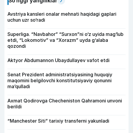
So‘nggi yangiliklar
Avstriya kansleri onalar mehnati haqidagi gaplari
uchun uzr so‘radi
Superliga. “Navbahor” “Surxon”ni o‘z uyida mag‘lub
etdi, “Lokomotiv” va “Xorazm” uyda g‘alaba
qozondi
Aktyor Abdu­mannon Ubaydullayev vafot etdi
Senat Prezident administratsiyasining huquqiy
maqomini belgilovchi konstitutsiyaviy qonunni
ma’qulladi
Axmat Qodirovga Checheniston Qahramoni unvoni
berildi
“Manchester Siti” tarixiy transferni yakunladi