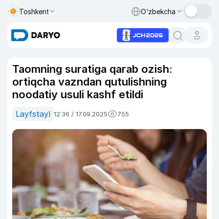
Toshkent
O‘zbekcha
Taomning suratiga qarab ozish:
ortiqcha vazndan qutulishning
noodatiy usuli kashf etildi
Layfstayl
12:36 / 17.09.2025
755