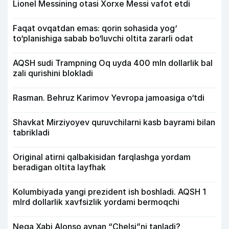
Lionel Messining otasi Xorxe Messi vafot etdi
Faqat ovqatdan emas: qorin sohasida yog‘
to‘planishiga sabab bo‘luvchi oltita zararli odat
AQSH sudi Trampning Oq uyda 400 mln dollarlik bal
zali qurishini blokladi
Rasman. Behruz Karimov Yevropa jamoasiga o‘tdi
Shavkat Mirziyoyev quruvchilarni kasb bayrami bilan
tabrikladi
Original atirni qalbakisidan farqlashga yordam
beradigan oltita layfhak
Kolumbiyada yangi prezident ish boshladi. AQSH 1
mlrd dollarlik xavfsizlik yordami bermoqchi
Nega Xabi Alonso aynan “Chelsi”ni tanladi?