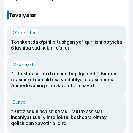
Tavsiyalar
O‘zbekiston
Toshkentda o‘pirilib tushgan yo‘l qurilishi bo‘yicha
6 kishiga sud hukmi o‘qildi
Madaniyat
“U boshqalar baxti uchun tug‘ilgan edi”. Bir umr
otasini kutgan aktrisa va dublyaj ustasi Rimma
Ahmedovaning sinovlarga to‘la hayoti
Dunyo
“Biroz sekinlashish kerak”. Mutaxassislar
insoniyat sun’iy intellektni boshqara olmay
qolishidan xavotir bildirdi