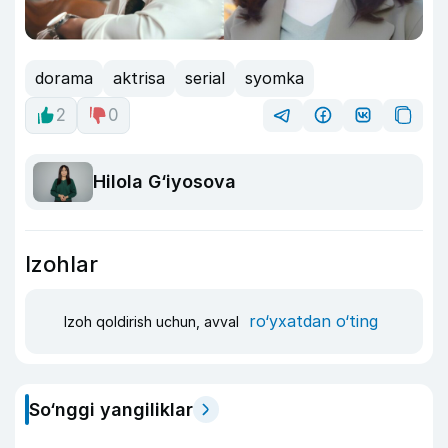
dorama
aktrisa
serial
syomka
2
0
Hilola G‘iyosova
Izohlar
ro‘yxatdan o‘ting
Izoh qoldirish uchun, avval
So‘nggi yangiliklar