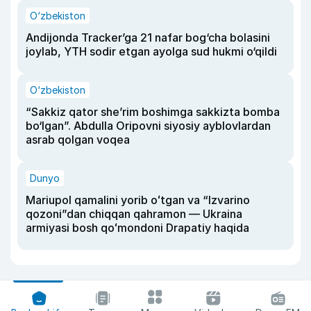
O‘zbekiston
Andijonda Tracker’ga 21 nafar bog‘cha bolasini
joylab, YTH sodir etgan ayolga sud hukmi o‘qildi
O‘zbekiston
“Sakkiz qator she’rim boshimga sakkizta bomba
bo‘lgan”. Abdulla Oripovni siyosiy ayblovlardan
asrab qolgan voqea
Dunyo
Mariupol qamalini yorib oʻtgan va “Izvarino
qozoni”dan chiqqan qahramon — Ukraina
armiyasi bosh qoʻmondoni Drapatiy haqida