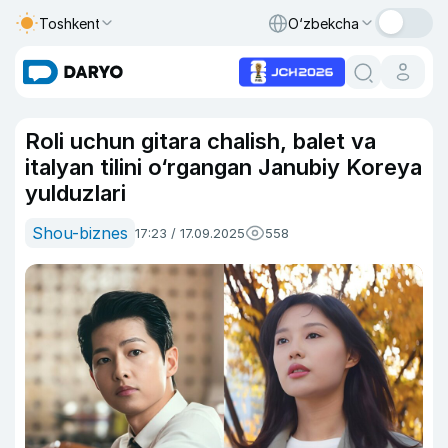
Toshkent
O‘zbekcha
Roli uchun gitara chalish, balet va
italyan tilini o‘rgangan Janubiy Koreya
yulduzlari
Shou-biznes
17:23 / 17.09.2025
558