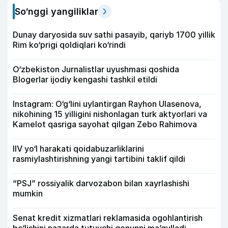
So‘nggi yangiliklar
Dunay daryosida suv sathi pasayib, qariyb 1700 yillik
Rim ko‘prigi qoldiqlari ko‘rindi
O‘zbekiston Jurnalistlar uyushmasi qoshida
Blogerlar ijodiy kengashi tashkil etildi
Instagram: O‘g‘lini uylantirgan Rayhon Ulasenova,
nikohining 15 yilligini nishonlagan turk aktyorlari va
Kamelot qasriga sayohat qilgan Zebo Rahimova
IIV yo‘l harakati qoidabuzarliklarini
rasmiylashtirishning yangi tartibini taklif qildi
“PSJ” rossiyalik darvozabon bilan xayrlashishi
mumkin
Senat kredit xizmatlari reklamasida ogohlantirish