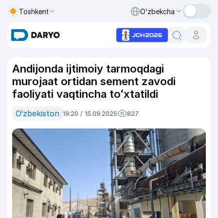
Toshkent
O‘zbekcha
Andijonda ijtimoiy tarmoqdagi
murojaat ortidan sement zavodi
faoliyati vaqtincha toʻxtatildi
O‘zbekiston
19:20 / 15.09.2025
827