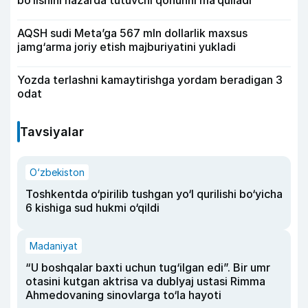
bo‘lishini nazarda tutuvchi qonunni ma’qulladi
AQSH sudi Meta’ga 567 mln dollarlik maxsus
jamg‘arma joriy etish majburiyatini yukladi
Yozda terlashni kamaytirishga yordam beradigan 3
odat
Tavsiyalar
O‘zbekiston
Toshkentda o‘pirilib tushgan yo‘l qurilishi bo‘yicha
6 kishiga sud hukmi o‘qildi
Madaniyat
“U boshqalar baxti uchun tug‘ilgan edi”. Bir umr
otasini kutgan aktrisa va dublyaj ustasi Rimma
Ahmedovaning sinovlarga to‘la hayoti