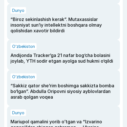
Dunyo
“Biroz sekinlashish kerak”. Mutaxassislar
insoniyat sun’iy intellektni boshqara olmay
qolishidan xavotir bildirdi
O‘zbekiston
Andijonda Tracker’ga 21 nafar bog‘cha bolasini
joylab, YTH sodir etgan ayolga sud hukmi o‘qildi
O‘zbekiston
“Sakkiz qator she’rim boshimga sakkizta bomba
bo‘lgan”. Abdulla Oripovni siyosiy ayblovlardan
asrab qolgan voqea
Dunyo
Mariupol qamalini yorib oʻtgan va “Izvarino