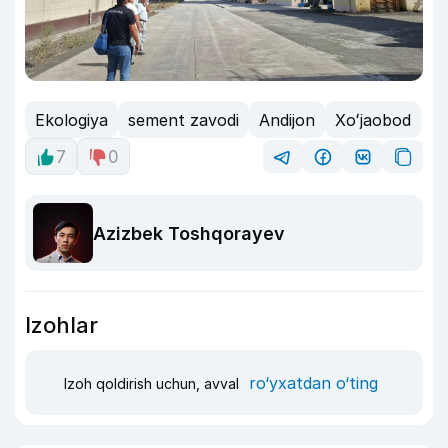
Ekologiya
sement zavodi
Andijon
Xoʻjaobod
7
0
Azizbek Toshqorayev
Izohlar
ro‘yxatdan o‘ting
Izoh qoldirish uchun, avval