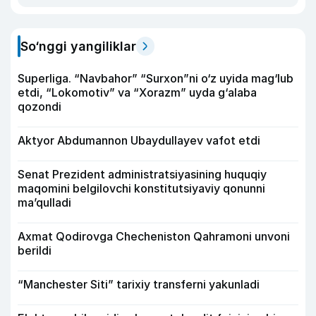
So‘nggi yangiliklar
Superliga. “Navbahor” “Surxon”ni o‘z uyida mag‘lub
etdi, “Lokomotiv” va “Xorazm” uyda g‘alaba
qozondi
Aktyor Abdu­mannon Ubaydullayev vafot etdi
Senat Prezident administratsiyasining huquqiy
maqomini belgilovchi konstitutsiyaviy qonunni
ma’qulladi
Axmat Qodirovga Checheniston Qahramoni unvoni
berildi
“Manchester Siti” tarixiy transferni yakunladi