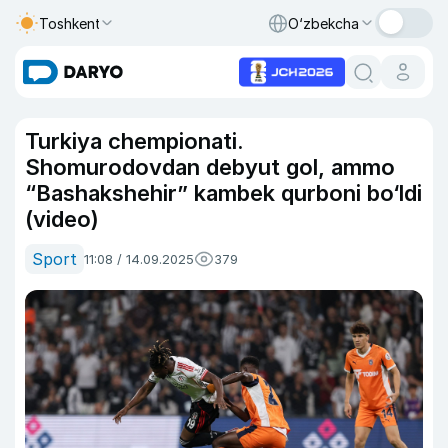
Toshkent
O‘zbekcha
Turkiya chempionati.
Shomurodovdan debyut gol, ammo
“Bashakshehir” kambek qurboni bo‘ldi
(video)
Sport
11:08 / 14.09.2025
379