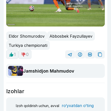
Eldor Shomurodov
Abbosbek Fayzullayev
Turkiya chempionati
1
0
Jamshidjon Mahmudov
Izohlar
ro‘yxatdan o‘ting
Izoh qoldirish uchun, avval