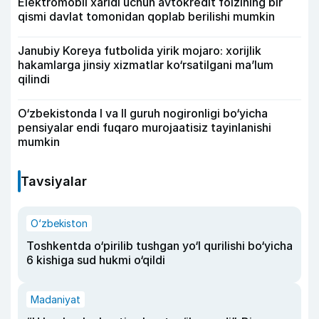
Elektromobil xaridi uchun avtokredit foizining bir
qismi davlat tomonidan qoplab berilishi mumkin
Janubiy Koreya futbolida yirik mojaro: xorijlik
hakamlarga jinsiy xizmatlar ko‘rsatilgani ma’lum
qilindi
O‘zbekistonda I va II guruh nogironligi bo‘yicha
pensiyalar endi fuqaro murojaatisiz tayinlanishi
mumkin
Tavsiyalar
O‘zbekiston
Toshkentda o‘pirilib tushgan yo‘l qurilishi bo‘yicha
6 kishiga sud hukmi o‘qildi
Madaniyat