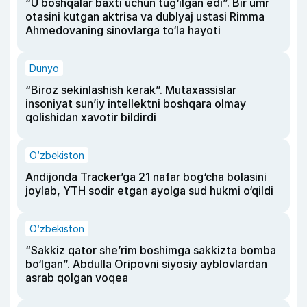
“U boshqalar baxti uchun tug‘ilgan edi”. Bir umr
otasini kutgan aktrisa va dublyaj ustasi Rimma
Ahmedovaning sinovlarga to‘la hayoti
Dunyo
“Biroz sekinlashish kerak”. Mutaxassislar
insoniyat sun’iy intellektni boshqara olmay
qolishidan xavotir bildirdi
O‘zbekiston
Andijonda Tracker’ga 21 nafar bog‘cha bolasini
joylab, YTH sodir etgan ayolga sud hukmi o‘qildi
O‘zbekiston
“Sakkiz qator she’rim boshimga sakkizta bomba
bo‘lgan”. Abdulla Oripovni siyosiy ayblovlardan
asrab qolgan voqea