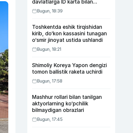
davlatlarga ID karta bilan
boriladi
Bugun, 18:39
Toshkentda eshik tirqishidan
kirib, do‘kon kassasini tunagan
o‘smir jinoyat ustida ushlandi
Bugun, 18:21
Shimoliy Koreya Yapon dengizi
tomon ballistik raketa uchirdi
Bugun, 17:58
Mashhur rollari bilan tanilgan
aktyorlarning ko‘pchilik
bilmaydigan obrazlari
Bugun, 17:45