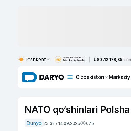
Toshkent
USD :
12 178,85
so'm
O‘zbekiston
Markaziy
NATO qo‘shinlari Polsha 
Dunyo
23:32 / 14.09.2025
675