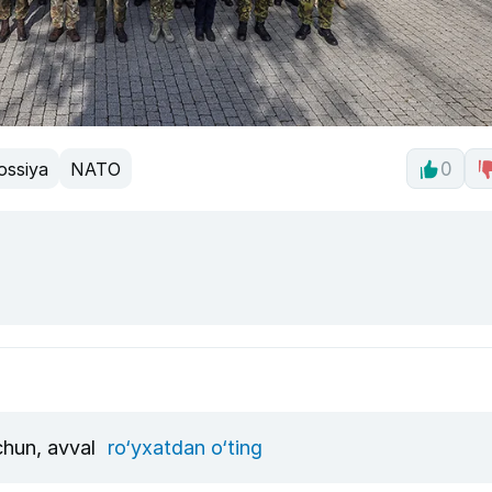
ossiya
NATO
0
uchun, avval
ro‘yxatdan o‘ting