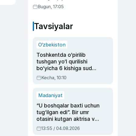
Bugun, 17:05
Tavsiyalar
O‘zbekiston
Toshkentda o‘pirilib
tushgan yo‘l qurilishi
bo‘yicha 6 kishiga sud
hukmi o‘qildi
Kecha, 10:10
Madaniyat
“U boshqalar baxti uchun
tug‘ilgan edi”. Bir umr
otasini kutgan aktrisa va
dublyaj ustasi Rimma
13:55 / 04.08.2026
Ahmedovaning