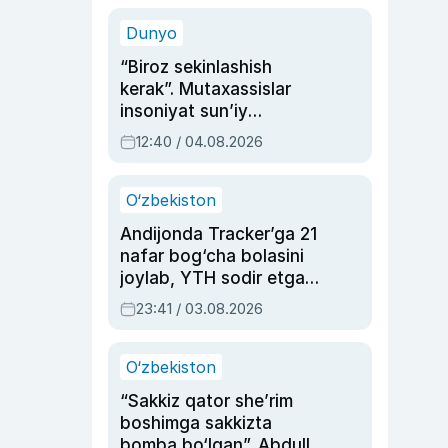
sinovlarga to‘la hayoti
Dunyo
“Biroz sekinlashish
kerak”. Mutaxassislar
insoniyat sun’iy
intellektni boshqara
12:40 / 04.08.2026
olmay qolishidan xavotir
bildirdi
O‘zbekiston
Andijonda Tracker’ga 21
nafar bog‘cha bolasini
joylab, YTH sodir etgan
ayolga sud hukmi o‘qildi
23:41 / 03.08.2026
O‘zbekiston
“Sakkiz qator she’rim
boshimga sakkizta
bomba bo‘lgan”. Abdulla