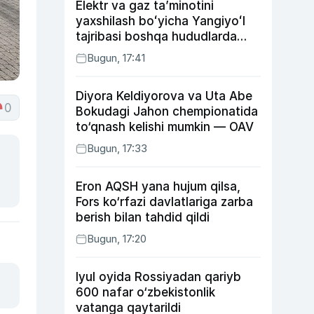
Elektr va gaz taʼminotini
yaxshilash boʻyicha Yangiyoʻl
tajribasi boshqa hududlarda
ham joriy etiladi
Bugun, 17:41
Diyora Keldiyorova va Uta Abe
0
Bokudagi Jahon chempionatida
to‘qnash kelishi mumkin — OAV
Bugun, 17:33
Eron AQSH yana hujum qilsa,
Fors ko‘rfazi davlatlariga zarba
berish bilan tahdid qildi
Bugun, 17:20
Iyul oyida Rossiyadan qariyb
600 nafar o‘zbekistonlik
vatanga qaytarildi