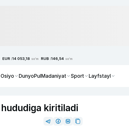
EUR :
RUB :
14 053,18
146,54
so'm
so'm
 Osiyo
Dunyo
Pul
Madaniyat
Sport
Layfstayl
hududiga kiritiladi