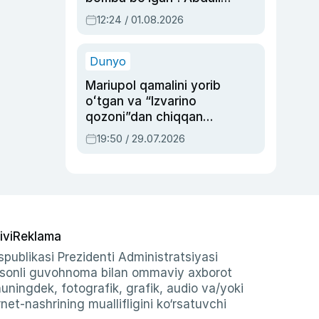
Oripovni siyosiy
12:24 / 01.08.2026
ayblovlardan asrab
qolgan voqea
Dunyo
Mariupol qamalini yorib
oʻtgan va “Izvarino
qozoni”dan chiqqan
qahramon — Ukraina
19:50 / 29.07.2026
armiyasi bosh
qoʻmondoni Drapatiy
haqida
ivi
Reklama
publikasi Prezidenti Administratsiyasi
-sonli guvohnoma bilan ommaviy axborot
shuningdek, fotografik, grafik, audio va/yoki
et-nashrining muallifligini ko‘rsatuvchi