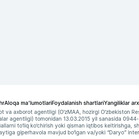
hr
Aloqa ma'lumotlari
Foydalanish shartlari
Yangiliklar arx
t va axborot agentligi (O‘zMAA, hozirgi O‘zbekiston Res
ar agentligi) tomonidan 13.03.2015 yil sanasida 0944
allarni to‘liq ko‘chirish yoki qisman iqtibos keltirishga, 
ytiga giperhavola mavjud bo‘lgan va/yoki “Daryo” intern