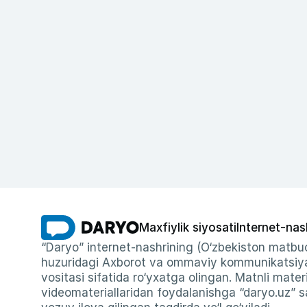
Maxfiylik siyosati
Internet-nas
“Daryo” internet-nashrining (O‘zbekiston matbuo
huzuridagi Axborot va ommaviy kommunikatsiyal
vositasi sifatida ro‘yxatga olingan. Matnli materi
videomateriallaridan foydalanishga “daryo.uz” sa