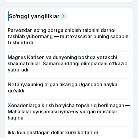
So‘nggi yangiliklar
Parvozdan so‘ng bortga chiqish talonini darhol
tashlab yubormang — mutaxassislar buning sababini
tushuntirdi
Magnus Karlsen va dunyoning boshqa yetakchi
shaxmatchilari Samarqanddagi olimpiadani o‘tkazib
yuboradi
Netanyaxuning o‘lgan akasiga Ugandada haykal
qo‘yildi
Xonadonlarga kirish bo‘yicha topshiriq berilmagan —
Mahallalar uyushmasi uyma-uy yurgan mas’ullar
haqida
Ikki kun pastlagan dollar kursi ko‘tarildi