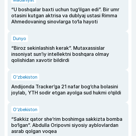
“U boshqalar baxti uchun tug‘ilgan edi”. Bir umr
otasini kutgan aktrisa va dublyaj ustasi Rimma
Ahmedovaning sinovlarga to‘la hayoti
Dunyo
“Biroz sekinlashish kerak”. Mutaxassislar
insoniyat sun’iy intellektni boshqara olmay
qolishidan xavotir bildirdi
O‘zbekiston
Andijonda Tracker’ga 21 nafar bog‘cha bolasini
joylab, YTH sodir etgan ayolga sud hukmi o‘qildi
O‘zbekiston
“Sakkiz qator she’rim boshimga sakkizta bomba
bo‘lgan”. Abdulla Oripovni siyosiy ayblovlardan
asrab qolgan voqea