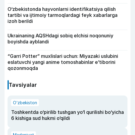
O‘zbekistonda hayvonlarni identifikatsiya qilish
tartibi va ijtimoiy tarmoqlardagi feyk xabarlarga
izoh berildi
Ukrainaning AQSHdagi sobiq elchisi noqonuniy
boyishda ayblandi
“Garri Potter” muxlislari uchun: Miyazaki uslubini
eslatuvchi yangi anime tomoshabinlar e’tiborini
qozonmoqda
Tavsiyalar
O‘zbekiston
Toshkentda o‘pirilib tushgan yo‘l qurilishi bo‘yicha
6 kishiga sud hukmi o‘qildi
Madaniyat