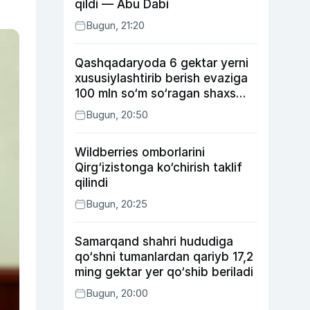
qildi — Abu Dabi
Bugun, 21:20
Qashqadaryoda 6 gektar yerni
xususiylashtirib berish evaziga
100 mln so‘m so‘ragan shaxs
ushlandi
Bugun, 20:50
Wildberries omborlarini
Qirg‘izistonga ko‘chirish taklif
qilindi
Bugun, 20:25
Samarqand shahri hududiga
qo‘shni tumanlardan qariyb 17,2
ming gektar yer qo‘shib beriladi
Bugun, 20:00