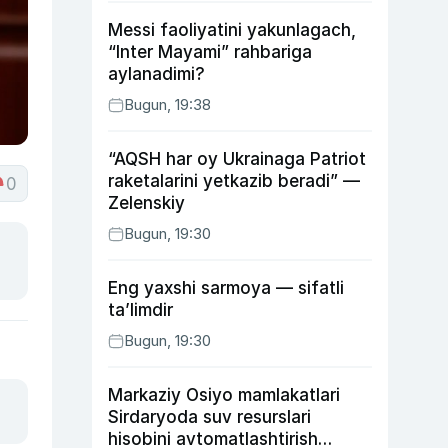
Messi faoliyatini yakunlagach,
“Inter Mayami” rahbariga
aylanadimi?
Bugun, 19:38
“AQSH har oy Ukrainaga Patriot
raketalarini yetkazib beradi” —
0
Zelenskiy
Bugun, 19:30
Eng yaxshi sarmoya — sifatli
ta’limdir
Bugun, 19:30
Markaziy Osiyo mamlakatlari
Sirdaryoda suv resurslari
hisobini avtomatlashtirish