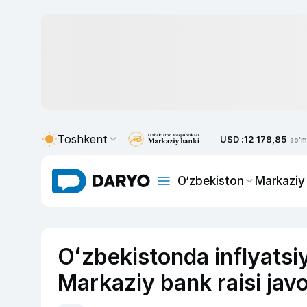
Toshkent
USD :
12 178,85
so'm
O‘zbekiston
Markaziy
Oʻzbekistonda inflyatsi
Markaziy bank raisi jav