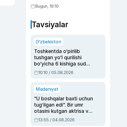
rejasini ishlab chiqishni
Bugun, 19:10
ma’qulladi
Tavsiyalar
O‘zbekiston
Toshkentda o‘pirilib
tushgan yo‘l qurilishi
bo‘yicha 6 kishiga sud
hukmi o‘qildi
10:10 / 05.08.2026
Madaniyat
“U boshqalar baxti uchun
tug‘ilgan edi”. Bir umr
otasini kutgan aktrisa va
dublyaj ustasi Rimma
13:55 / 04.08.2026
Ahmedovaning