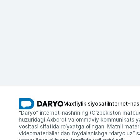
Maxfiylik siyosati
Internet-nas
“Daryo” internet-nashrining (O‘zbekiston matbuo
huzuridagi Axborot va ommaviy kommunikatsiyal
vositasi sifatida ro‘yxatga olingan. Matnli materi
videomateriallaridan foydalanishga “daryo.uz” sa