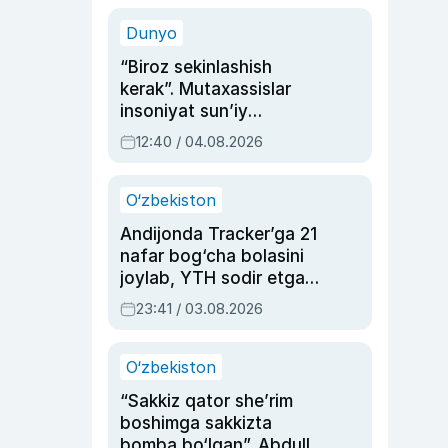
sinovlarga to‘la hayoti
Dunyo
“Biroz sekinlashish
kerak”. Mutaxassislar
insoniyat sun’iy
intellektni boshqara
12:40 / 04.08.2026
olmay qolishidan xavotir
bildirdi
O‘zbekiston
Andijonda Tracker’ga 21
nafar bog‘cha bolasini
joylab, YTH sodir etgan
ayolga sud hukmi o‘qildi
23:41 / 03.08.2026
O‘zbekiston
“Sakkiz qator she’rim
boshimga sakkizta
bomba bo‘lgan”. Abdulla