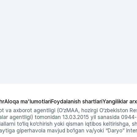
hr
Aloqa ma'lumotlari
Foydalanish shartlari
Yangiliklar arx
t va axborot agentligi (O‘zMAA, hozirgi O‘zbekiston Res
ar agentligi) tomonidan 13.03.2015 yil sanasida 0944
allarni to‘liq ko‘chirish yoki qisman iqtibos keltirishga, 
ytiga giperhavola mavjud bo‘lgan va/yoki “Daryo” intern