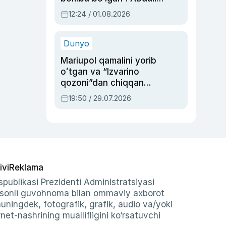
Oripovni siyosiy
12:24 / 01.08.2026
ayblovlardan asrab
qolgan voqea
Dunyo
Mariupol qamalini yorib
oʻtgan va “Izvarino
qozoni”dan chiqqan
qahramon — Ukraina
19:50 / 29.07.2026
armiyasi bosh
qoʻmondoni Drapatiy
haqida
ivi
Reklama
publikasi Prezidenti Administratsiyasi
-sonli guvohnoma bilan ommaviy axborot
shuningdek, fotografik, grafik, audio va/yoki
et-nashrining muallifligini ko‘rsatuvchi