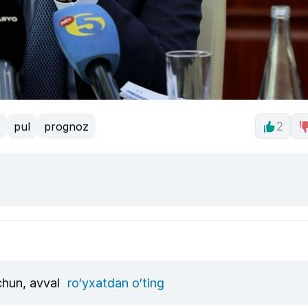
pul
prognoz
2
uchun, avval
ro‘yxatdan o‘ting