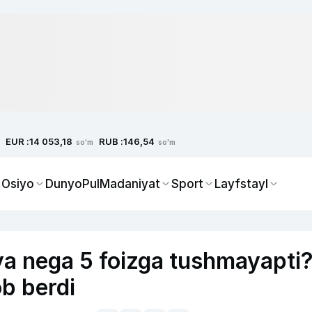
EUR :
RUB :
14 053,18
146,54
so'm
so'm
 Osiyo
Dunyo
Pul
Madaniyat
Sport
Layfstayl
ya nega 5 foizga tushmayapti
ob berdi