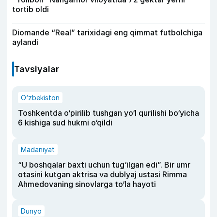
tortib oldi
Diomande “Real” tarixidagi eng qimmat futbolchiga
aylandi
Tavsiyalar
O‘zbekiston
Toshkentda o‘pirilib tushgan yo‘l qurilishi bo‘yicha
6 kishiga sud hukmi o‘qildi
Madaniyat
“U boshqalar baxti uchun tug‘ilgan edi”. Bir umr
otasini kutgan aktrisa va dublyaj ustasi Rimma
Ahmedovaning sinovlarga to‘la hayoti
Dunyo