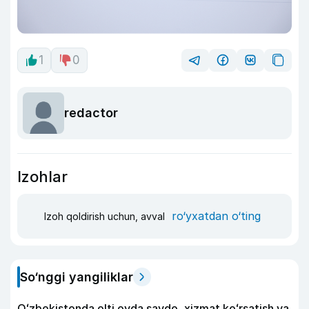
1
0
redactor
Izohlar
ro‘yxatdan o‘ting
Izoh qoldirish uchun, avval
So‘nggi yangiliklar
Oʻzbekistonda olti oyda savdo, xizmat koʻrsatish va