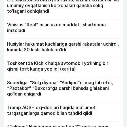
umumiy ovqatlanish korxonalari qancha soliq
toʻlagani ochiqlandi
Vinisius “Real” bilan uzoq muddatli shartnoma
imzoladi
Husiylar hukumat kuchlariga qarshi raketalar uchirdi,
kamida 30 kishi halok bo‘ldi
Toshkentda Kichik halqa avtomobil yo‘lining bir
qismi to‘rt kunga yopildi (xarita)
Superliga. “So‘g‘diyona” “Andijon”ni mag‘lub etdi,
“Paxtakor” “Buxoro”ga qarshi bahsda g‘alabani
qo‘ldan chiqardi
Tramp AQSH o‘q-dorilari haqida ma’lumot
tarqatganlarga qamoq bilan tahdid qildi
“Tolibon” Nangarhor viloyatida 72 gektar yerni