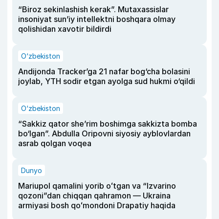
“Biroz sekinlashish kerak”. Mutaxassislar
insoniyat sun’iy intellektni boshqara olmay
qolishidan xavotir bildirdi
O‘zbekiston
Andijonda Tracker’ga 21 nafar bog‘cha bolasini
joylab, YTH sodir etgan ayolga sud hukmi o‘qildi
O‘zbekiston
“Sakkiz qator she’rim boshimga sakkizta bomba
bo‘lgan”. Abdulla Oripovni siyosiy ayblovlardan
asrab qolgan voqea
Dunyo
Mariupol qamalini yorib oʻtgan va “Izvarino
qozoni”dan chiqqan qahramon — Ukraina
armiyasi bosh qoʻmondoni Drapatiy haqida