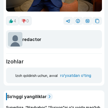
4
0
redactor
Izohlar
ro‘yxatdan o‘ting
Izoh qoldirish uchun, avval
So‘nggi yangiliklar
Superliga. “Navbahor” “Surxon”ni o‘z uyida mag‘lub