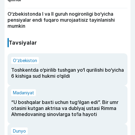
O‘zbekistonda I va II guruh nogironligi bo‘yicha
pensiyalar endi fuqaro murojaatisiz tayinlanishi
mumkin
Tavsiyalar
O‘zbekiston
Toshkentda o‘pirilib tushgan yo‘l qurilishi bo‘yicha
6 kishiga sud hukmi o‘qildi
Madaniyat
“U boshqalar baxti uchun tug‘ilgan edi”. Bir umr
otasini kutgan aktrisa va dublyaj ustasi Rimma
Ahmedovaning sinovlarga to‘la hayoti
Dunyo