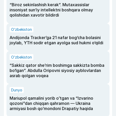
“Biroz sekinlashish kerak”. Mutaxassislar
insoniyat sun’iy intellektni boshqara olmay
qolishidan xavotir bildirdi
O‘zbekiston
Andijonda Tracker’ga 21 nafar bog‘cha bolasini
joylab, YTH sodir etgan ayolga sud hukmi o‘qildi
O‘zbekiston
“Sakkiz qator she’rim boshimga sakkizta bomba
bo‘lgan”. Abdulla Oripovni siyosiy ayblovlardan
asrab qolgan voqea
Dunyo
Mariupol qamalini yorib oʻtgan va “Izvarino
qozoni”dan chiqqan qahramon — Ukraina
armiyasi bosh qoʻmondoni Drapatiy haqida