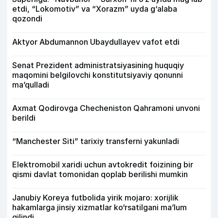
etdi, “Lokomotiv” va “Xorazm” uyda g‘alaba
qozondi
Aktyor Abdu­mannon Ubaydullayev vafot etdi
Senat Prezident administratsiyasining huquqiy
maqomini belgilovchi konstitutsiyaviy qonunni
ma’qulladi
Axmat Qodirovga Checheniston Qahramoni unvoni
berildi
“Manchester Siti” tarixiy transferni yakunladi
Elektromobil xaridi uchun avtokredit foizining bir
qismi davlat tomonidan qoplab berilishi mumkin
Janubiy Koreya futbolida yirik mojaro: xorijlik
hakamlarga jinsiy xizmatlar ko‘rsatilgani ma’lum
qilindi