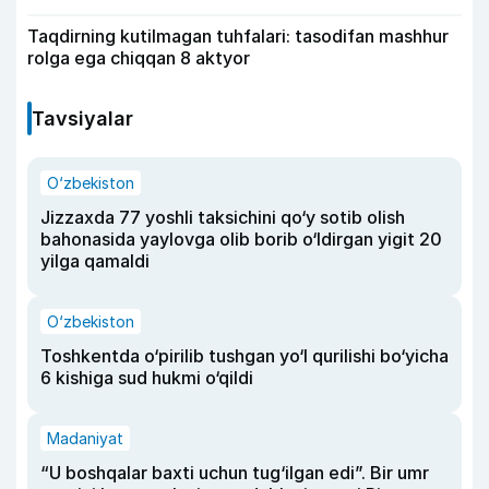
Taqdirning kutilmagan tuhfalari: tasodifan mashhur
rolga ega chiqqan 8 aktyor
Tavsiyalar
O‘zbekiston
Jizzaxda 77 yoshli taksichini qo‘y sotib olish
bahonasida yaylovga olib borib o‘ldirgan yigit 20
yilga qamaldi
O‘zbekiston
Toshkentda o‘pirilib tushgan yo‘l qurilishi bo‘yicha
6 kishiga sud hukmi o‘qildi
Madaniyat
“U boshqalar baxti uchun tug‘ilgan edi”. Bir umr