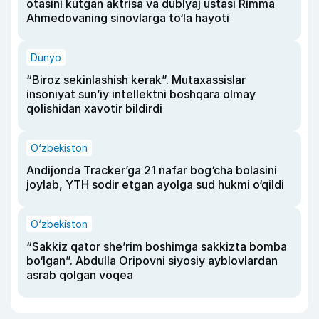
otasini kutgan aktrisa va dublyaj ustasi Rimma
Ahmedovaning sinovlarga to‘la hayoti
Dunyo
“Biroz sekinlashish kerak”. Mutaxassislar
insoniyat sun’iy intellektni boshqara olmay
qolishidan xavotir bildirdi
O‘zbekiston
Andijonda Tracker’ga 21 nafar bog‘cha bolasini
joylab, YTH sodir etgan ayolga sud hukmi o‘qildi
O‘zbekiston
“Sakkiz qator she’rim boshimga sakkizta bomba
bo‘lgan”. Abdulla Oripovni siyosiy ayblovlardan
asrab qolgan voqea