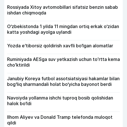
Rossiyada Xitoy avtomobillari sifatsiz benzin sabab
ishdan chiqmoqda
O‘zbekistonda 1 yilda 11 mingdan ortiq erkak o‘zidan
katta yoshdagi ayolga uylandi
Yozda e’tiborsiz qoldirish xavfli bo‘lgan alomatlar
Ruminiyada AESga suv yetkazish uchun toʻrtta kema
choʻktirildi
Janubiy Koreya futbol assotsiatsiyasi hakamlar bilan
bog‘liq sharmandali holat bo‘yicha bayonot berdi
Navoiyda yollanma ishchi tuproq bosib qolishidan
halok bo‘ldi
Ilhom Aliyev va Donald Tramp telefonda muloqot
qildi