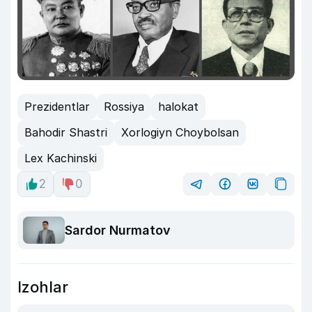
Prezidentlar
Rossiya
halokat
Bahodir Shastri
Xorlogiyn Choybolsan
Lex Kachinski
2
0
Sardor Nurmatov
Izohlar