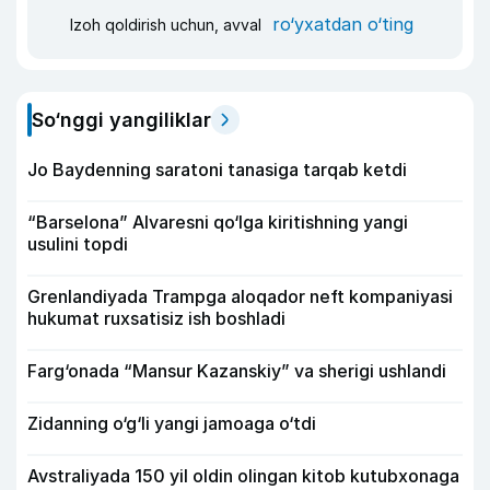
ro‘yxatdan o‘ting
Izoh qoldirish uchun, avval
So‘nggi yangiliklar
Jo Baydenning saratoni tanasiga tarqab ketdi
“Barselona” Alvaresni qo‘lga kiritishning yangi
usulini topdi
Grenlandiyada Trampga aloqador neft kompaniyasi
hukumat ruxsatisiz ish boshladi
Farg‘onada “Mansur Kazanskiy” va sherigi ushlandi
Zidanning o‘g‘li yangi jamoaga o‘tdi
Avstraliyada 150 yil oldin olingan kitob kutubxonaga