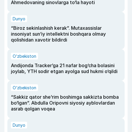
Ahmedovaning sinovlarga to‘la hayoti
Dunyo
“Biroz sekinlashish kerak”. Mutaxassislar
insoniyat sun’iy intellektni boshqara olmay
qolishidan xavotir bildirdi
O‘zbekiston
Andijonda Tracker’ga 21 nafar bog‘cha bolasini
joylab, YTH sodir etgan ayolga sud hukmi o‘qildi
O‘zbekiston
“Sakkiz qator she’rim boshimga sakkizta bomba
bo‘lgan”. Abdulla Oripovni siyosiy ayblovlardan
asrab qolgan voqea
Dunyo