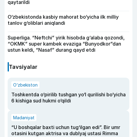
qaytarildi
O‘zbekistonda kasbiy mahorat bo‘yicha ilk milliy
tanlov g‘oliblari aniqlandi
Superliga. “Neftchi” yirik hisobda g‘alaba qozondi,
“OKMK” super kambek evaziga “Bunyodkor”dan
ustun keldi, “Nasaf” durang qayd etdi
Tavsiyalar
O‘zbekiston
Toshkentda o‘pirilib tushgan yo‘l qurilishi bo‘yicha
6 kishiga sud hukmi o‘qildi
Madaniyat
“U boshqalar baxti uchun tug‘ilgan edi”. Bir umr
otasini kutgan aktrisa va dublyaj ustasi Rimma