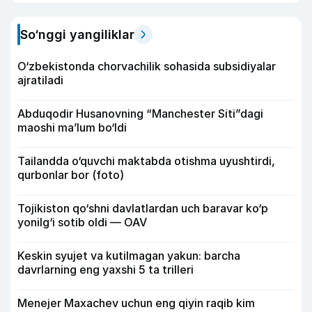
So‘nggi yangiliklar
O‘zbekistonda chorvachilik sohasida subsidiyalar
ajratiladi
Abduqodir Husanovning “Manchester Siti”dagi
maoshi ma’lum bo‘ldi
Tailandda o‘quvchi maktabda otishma uyushtirdi,
qurbonlar bor (foto)
Tojikiston qo‘shni davlatlardan uch baravar ko‘p
yonilg‘i sotib oldi — OAV
Keskin syujet va kutilmagan yakun: barcha
davrlarning eng yaxshi 5 ta trilleri
Menejer Maxachev uchun eng qiyin raqib kim