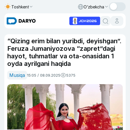
Toshkent
O‘zbekcha
“Qizing erim bilan yuribdi, deyishgan”.
Feruza Jumaniyozova “zapret”dagi
hayot, tuhmatlar va ota-onasidan 1
oyda ayrilgani haqida
Musiqa
15:05 / 08.09.2025
5375