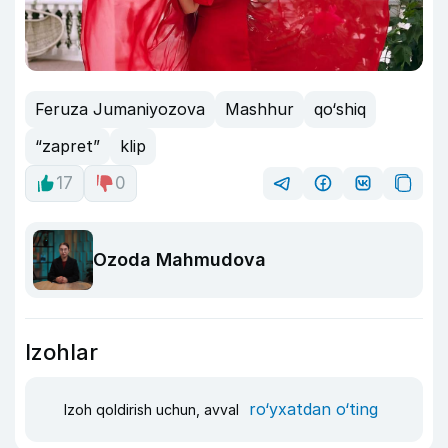
Feruza Jumaniyozova
Mashhur
qo‘shiq
“zapret”
klip
17
0
Ozoda Mahmudova
Izohlar
ro‘yxatdan o‘ting
Izoh qoldirish uchun, avval