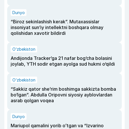
Dunyo
“Biroz sekinlashish kerak”. Mutaxassislar
insoniyat sun’iy intellektni boshqara olmay
qolishidan xavotir bildirdi
O‘zbekiston
Andijonda Tracker’ga 21 nafar bog‘cha bolasini
joylab, YTH sodir etgan ayolga sud hukmi o‘qildi
O‘zbekiston
“Sakkiz qator she’rim boshimga sakkizta bomba
bo‘lgan”. Abdulla Oripovni siyosiy ayblovlardan
asrab qolgan voqea
Dunyo
Mariupol qamalini yorib oʻtgan va “Izvarino