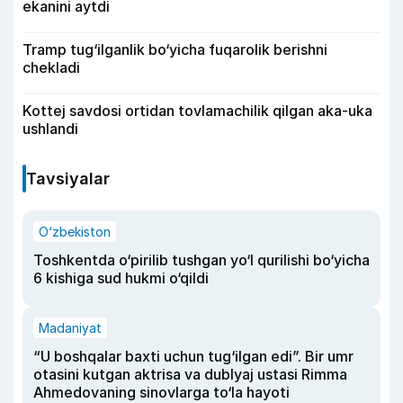
ekanini aytdi
Tramp tug‘ilganlik bo‘yicha fuqarolik berishni
chekladi
Kottej savdosi ortidan tovlamachilik qilgan aka-uka
ushlandi
Tavsiyalar
O‘zbekiston
Toshkentda o‘pirilib tushgan yo‘l qurilishi bo‘yicha
6 kishiga sud hukmi o‘qildi
Madaniyat
“U boshqalar baxti uchun tug‘ilgan edi”. Bir umr
otasini kutgan aktrisa va dublyaj ustasi Rimma
Ahmedovaning sinovlarga to‘la hayoti