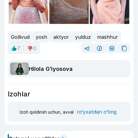
Gollivud
yosh
aktyor
yulduz
mashhur
7
0
Hilola G‘iyosova
Izohlar
ro‘yxatdan o‘ting
Izoh qoldirish uchun, avval