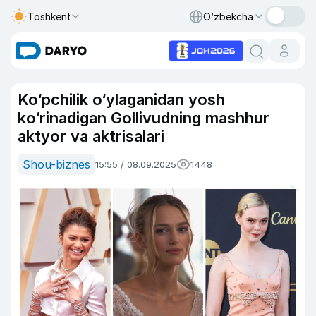
Toshkent
O‘zbekcha
Ko‘pchilik o‘ylaganidan yosh
ko‘rinadigan Gollivudning mashhur
aktyor va aktrisalari
Shou-biznes
15:55 / 08.09.2025
1448