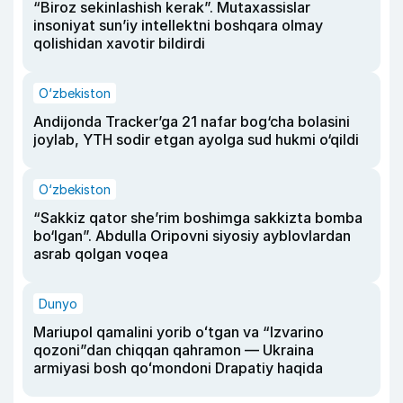
“Biroz sekinlashish kerak”. Mutaxassislar
insoniyat sun’iy intellektni boshqara olmay
qolishidan xavotir bildirdi
O‘zbekiston
Andijonda Tracker’ga 21 nafar bog‘cha bolasini
joylab, YTH sodir etgan ayolga sud hukmi o‘qildi
O‘zbekiston
“Sakkiz qator she’rim boshimga sakkizta bomba
bo‘lgan”. Abdulla Oripovni siyosiy ayblovlardan
asrab qolgan voqea
Dunyo
Mariupol qamalini yorib oʻtgan va “Izvarino
qozoni”dan chiqqan qahramon — Ukraina
armiyasi bosh qoʻmondoni Drapatiy haqida