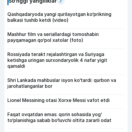
So‘nggi yangiliklar
Qashqadaryoda yangi qurilayotgan ko‘prikning
balkasi tushib ketdi (video)
Mashhur film va seriallardagi tomoshabin
payqamagan qo‘pol xatolar (foto)
Rossiyada terakt rejalashtirgan va Suriyaga
ketishga uringan surxondaryolik 4 nafar yigit
qamaldi
Shri Lankada mahbuslar isyon ko‘tardi: qurbon va
jarohatlanganlar bor
Lionel Messining otasi Xorxe Messi vafot etdi
Faqat ovqatdan emas: qorin sohasida yog‘
to‘planishiga sabab bo‘luvchi oltita zararli odat