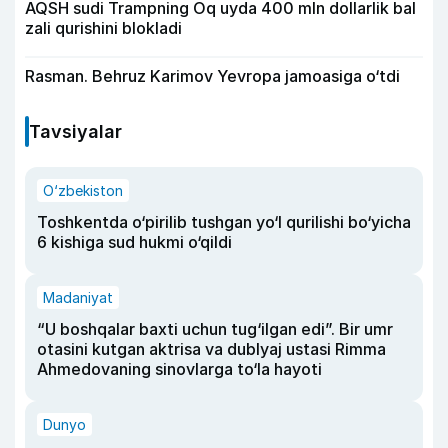
AQSH sudi Trampning Oq uyda 400 mln dollarlik bal
zali qurishini blokladi
Rasman. Behruz Karimov Yevropa jamoasiga o‘tdi
Tavsiyalar
O‘zbekiston
Toshkentda o‘pirilib tushgan yo‘l qurilishi bo‘yicha
6 kishiga sud hukmi o‘qildi
Madaniyat
“U boshqalar baxti uchun tug‘ilgan edi”. Bir umr
otasini kutgan aktrisa va dublyaj ustasi Rimma
Ahmedovaning sinovlarga to‘la hayoti
Dunyo