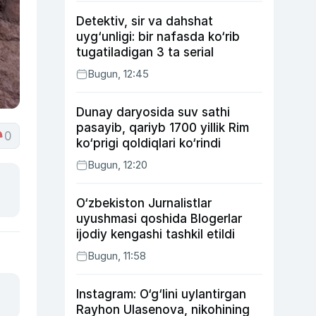
Detektiv, sir va dahshat
uyg‘unligi: bir nafasda ko‘rib
tugatiladigan 3 ta serial
Bugun, 12:45
Dunay daryosida suv sathi
pasayib, qariyb 1700 yillik Rim
0
ko‘prigi qoldiqlari ko‘rindi
Bugun, 12:20
O‘zbekiston Jurnalistlar
uyushmasi qoshida Blogerlar
ijodiy kengashi tashkil etildi
Bugun, 11:58
Instagram: O‘g‘lini uylantirgan
Rayhon Ulasenova, nikohining