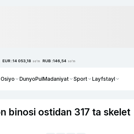
EUR :
RUB :
14 053,18
146,54
so'm
so'm
 Osiyo
Dunyo
Pul
Madaniyat
Sport
Layfstayl
 binosi ostidan 317 ta skelet