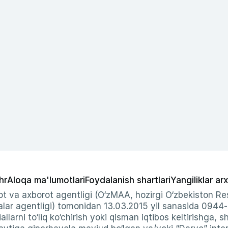
hr
Aloqa ma'lumotlari
Foydalanish shartlari
Yangiliklar arx
t va axborot agentligi (O‘zMAA, hozirgi O‘zbekiston Res
ar agentligi) tomonidan 13.03.2015 yil sanasida 0944
allarni to‘liq ko‘chirish yoki qisman iqtibos keltirishga, 