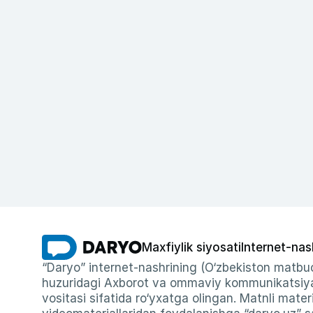
Maxfiylik siyosati
Internet-nas
“Daryo” internet-nashrining (O‘zbekiston matbuo
huzuridagi Axborot va ommaviy kommunikatsiyal
vositasi sifatida ro‘yxatga olingan. Matnli materi