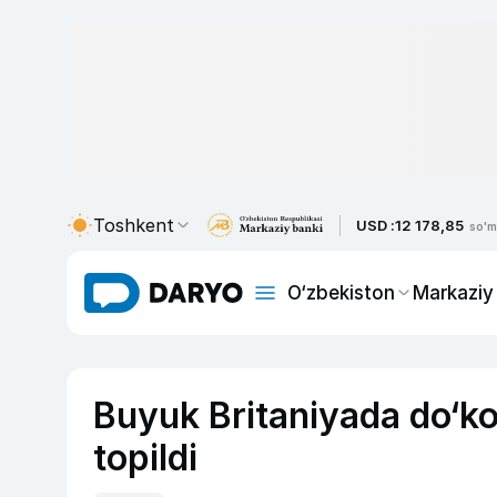
Toshkent
USD :
12 178,85
so'm
O‘zbekiston
Markaziy
Buyuk Britaniyada do‘kon
topildi