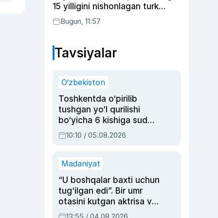
15 yilligini nishonlagan turk
aktyorlari va Kamelot qasriga
Bugun, 11:57
sayohat qilgan Zebo Rahimova
Tavsiyalar
O‘zbekiston
Toshkentda o‘pirilib
tushgan yo‘l qurilishi
bo‘yicha 6 kishiga sud
hukmi o‘qildi
10:10 / 05.08.2026
Madaniyat
“U boshqalar baxti uchun
tug‘ilgan edi”. Bir umr
otasini kutgan aktrisa va
dublyaj ustasi Rimma
13:55 / 04.08.2026