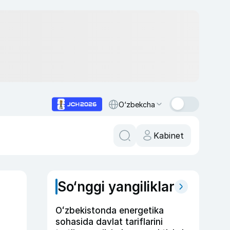
O‘zbekcha
Kabinet
So‘nggi yangiliklar
Oʻzbekistonda energetika
sohasida davlat tariflarini