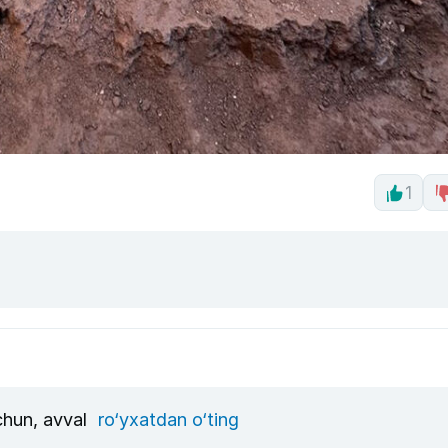
1
uchun, avval
ro‘yxatdan o‘ting