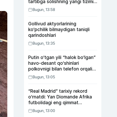
tartibga solishning yangi tizimi
joriy etildi
Bugun, 13:58
Gollivud aktyorlarining
ko‘pchilik bilmaydigan taniqli
qarindoshlari
Bugun, 13:35
Putin o‘tgan yili “halok bo‘lgan”
havo-desant qo‘shinlari
polkovnigi bilan telefon orqali
suhbatlashdi
Bugun, 13:05
“Real Madrid” tarixiy rekord
o‘rnatdi: Yan Diomande Afrika
futbolidagi eng qimmat
transferga aylandi
Bugun, 13:00