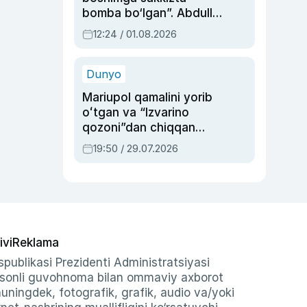
bomba bo‘lgan”. Abdulla
Oripovni siyosiy
12:24 / 01.08.2026
ayblovlardan asrab
qolgan voqea
Dunyo
Mariupol qamalini yorib
oʻtgan va “Izvarino
qozoni”dan chiqqan
qahramon — Ukraina
19:50 / 29.07.2026
armiyasi bosh
qoʻmondoni Drapatiy
haqida
ivi
Reklama
publikasi Prezidenti Administratsiyasi
-sonli guvohnoma bilan ommaviy axborot
shuningdek, fotografik, grafik, audio va/yoki