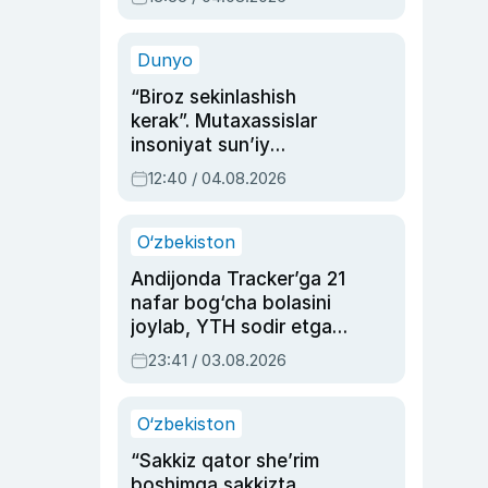
Ahmedovaning
sinovlarga to‘la hayoti
Dunyo
“Biroz sekinlashish
kerak”. Mutaxassislar
insoniyat sun’iy
intellektni boshqara
12:40 / 04.08.2026
olmay qolishidan xavotir
bildirdi
O‘zbekiston
Andijonda Tracker’ga 21
nafar bog‘cha bolasini
joylab, YTH sodir etgan
ayolga sud hukmi o‘qildi
23:41 / 03.08.2026
O‘zbekiston
“Sakkiz qator she’rim
boshimga sakkizta