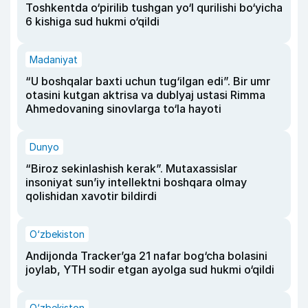
Toshkentda o‘pirilib tushgan yo‘l qurilishi bo‘yicha
6 kishiga sud hukmi o‘qildi
Madaniyat
“U boshqalar baxti uchun tug‘ilgan edi”. Bir umr
otasini kutgan aktrisa va dublyaj ustasi Rimma
Ahmedovaning sinovlarga to‘la hayoti
Dunyo
“Biroz sekinlashish kerak”. Mutaxassislar
insoniyat sun’iy intellektni boshqara olmay
qolishidan xavotir bildirdi
O‘zbekiston
Andijonda Tracker’ga 21 nafar bog‘cha bolasini
joylab, YTH sodir etgan ayolga sud hukmi o‘qildi
O‘zbekiston