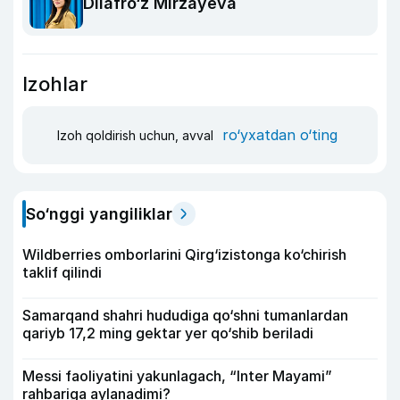
Dilafro‘z Mirzayeva
Izohlar
ro‘yxatdan o‘ting
Izoh qoldirish uchun, avval
So‘nggi yangiliklar
Wildberries omborlarini Qirg‘izistonga ko‘chirish
taklif qilindi
Samarqand shahri hududiga qo‘shni tumanlardan
qariyb 17,2 ming gektar yer qo‘shib beriladi
Messi faoliyatini yakunlagach, “Inter Mayami”
rahbariga aylanadimi?