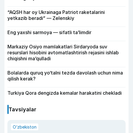
“AQSH har oy Ukrainaga Patriot raketalarini
yetkazib beradi” — Zelenskiy
Eng yaxshi sarmoya — sifatli ta’limdir
Markaziy Osiyo mamlakatlari Sirdaryoda suv
resurslari hisobini avtomatlashtirish rejasini ishlab
chiqishni ma’qulladi
Bolalarda quruq yo‘talni tezda davolash uchun nima
qilish kerak?
Turkiya Qora dengizda kemalar harakatini chekladi
Tavsiyalar
O‘zbekiston