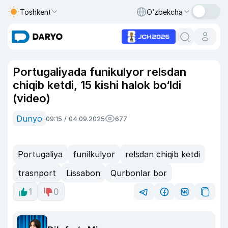
Toshkent
O‘zbekcha
Portugaliyada funikulyor relsdan
chiqib ketdi, 15 kishi halok bo‘ldi
(video)
Dunyo
09:15 / 04.09.2025
677
Portugaliya
funilkulyor
relsdan chiqib ketdi
trasnport
Lissabon
Qurbonlar bor
1
0