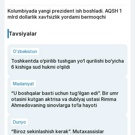
Kolumbiyada yangi prezident ish boshladi. AQSH 1
mlrd dollarlik xavfsizlik yordami bermoqchi
Tavsiyalar
O‘zbekiston
Toshkentda o‘pirilib tushgan yo‘l qurilishi bo‘yicha
6 kishiga sud hukmi o‘qildi
Madaniyat
“U boshqalar baxti uchun tug‘ilgan edi”. Bir umr
otasini kutgan aktrisa va dublyaj ustasi Rimma
Ahmedovaning sinovlarga to‘la hayoti
Dunyo
“Biroz sekinlashish kerak”. Mutaxassislar