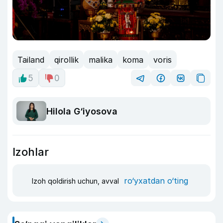
Tailand
qirollik
malika
koma
voris
5
0
Hilola G‘iyosova
Izohlar
ro‘yxatdan o‘ting
Izoh qoldirish uchun, avval