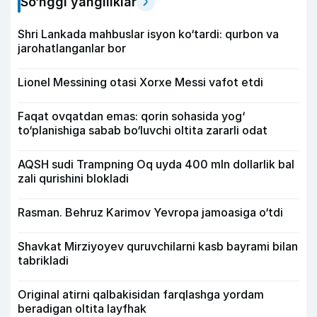
So‘nggi yangiliklar
Shri Lankada mahbuslar isyon ko‘tardi: qurbon va
jarohatlanganlar bor
Lionel Messining otasi Xorxe Messi vafot etdi
Faqat ovqatdan emas: qorin sohasida yog‘
to‘planishiga sabab bo‘luvchi oltita zararli odat
AQSH sudi Trampning Oq uyda 400 mln dollarlik bal
zali qurishini blokladi
Rasman. Behruz Karimov Yevropa jamoasiga o‘tdi
Shavkat Mirziyoyev quruvchilarni kasb bayrami bilan
tabrikladi
Original atirni qalbakisidan farqlashga yordam
beradigan oltita layfhak