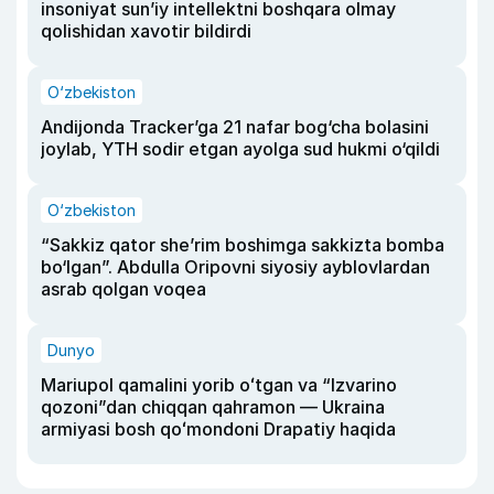
insoniyat sun’iy intellektni boshqara olmay
qolishidan xavotir bildirdi
O‘zbekiston
Andijonda Tracker’ga 21 nafar bog‘cha bolasini
joylab, YTH sodir etgan ayolga sud hukmi o‘qildi
O‘zbekiston
“Sakkiz qator she’rim boshimga sakkizta bomba
bo‘lgan”. Abdulla Oripovni siyosiy ayblovlardan
asrab qolgan voqea
Dunyo
Mariupol qamalini yorib oʻtgan va “Izvarino
qozoni”dan chiqqan qahramon — Ukraina
armiyasi bosh qoʻmondoni Drapatiy haqida